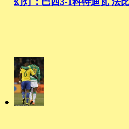
幻灯：巴西3-1科特迪瓦 