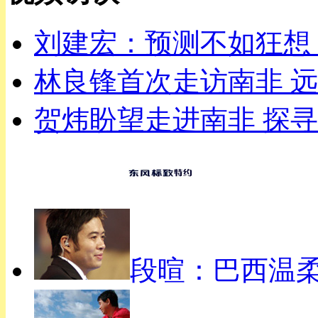
刘建宏：预测不如狂想
林良锋首次走访南非 
贺炜盼望走进南非 探
顶级评论
段暄：巴西温