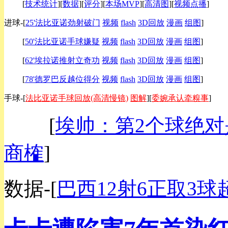
[
技术统计
][
数据
][
评分
][
本场MVP
][
高清图
][
视频点播
]
进球-
[
25'法比亚诺劲射破门
视频
flash
3D回放
漫画
组图
]
[
50'法比亚诺手球嫌疑
视频
flash
3D回放
漫画
组图
]
[
62'埃拉诺推射立奇功
视频
flash
3D回放
漫画
组图
]
[
78'德罗巴反越位得分
视频
flash
3D回放
漫画
组图
]
手球-
[
法比亚诺手球回放(高清慢镜)
图解
][
委婉承认牵糗事
]
[
埃帅：第2个球绝对
商榷
]
数据-
[
巴西12射6正取3球