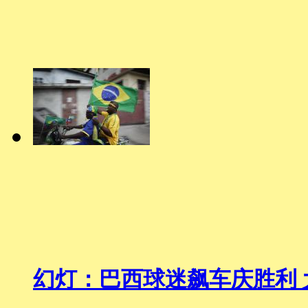
幻灯：巴西球迷飙车庆胜利