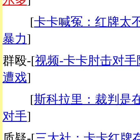
[
卡卡喊冤：红牌太
暴力
]
群殴-
[
视频-卡卡肘击对手
遭戏
]
[
斯科拉里：裁判是
对手
]
质疑-
[
三大社：卡卡红牌