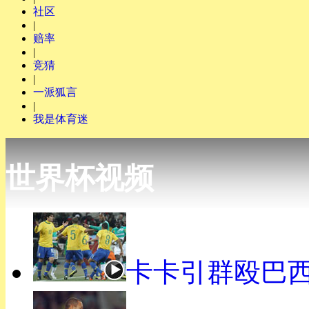
社区
|
赔率
|
竞猜
|
一派狐言
|
我是体育迷
世界杯视频
卡卡引群殴巴