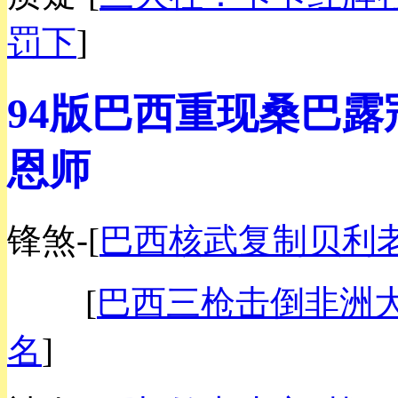
罚下
]
94版巴西重现桑巴露
恩师
锋煞-
[
巴西核武复制贝利老
[
巴西三枪击倒非洲大
名
]