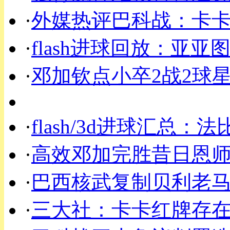
·
外媒热评巴科战：卡卡
·
flash进球回放：亚
·
邓加钦点小卒2战2球
·
flash/3d进球汇总
·
高效邓加完胜昔日恩师
·
巴西核武复制贝利老马
·
三大社：卡卡红牌存在