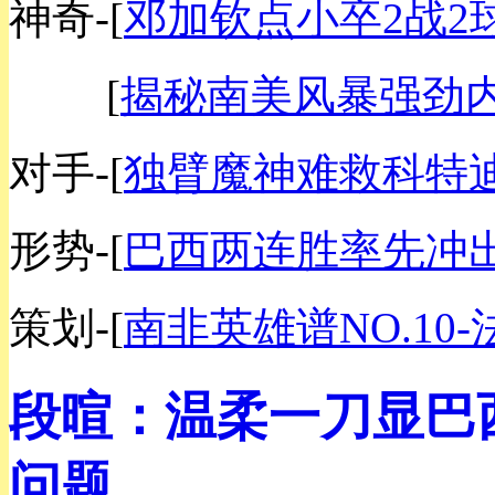
神奇-
[
邓加钦点小卒2战2
[
揭秘南美风暴强劲
对手-
[
独臂魔神难救科特
形势-
[
巴西两连胜率先冲
策划-
[
南非英雄谱NO.10
段暄：温柔一刀显巴
问题