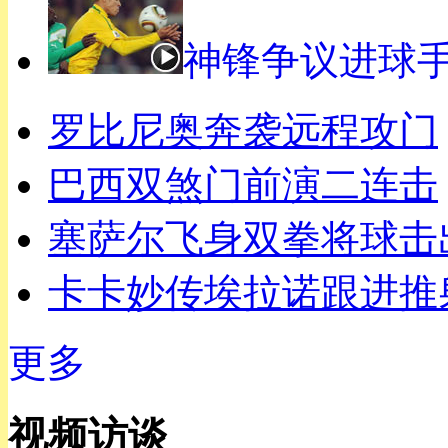
神锋争议进球
罗比尼奥奔袭远程攻门
巴西双煞门前演二连击
塞萨尔飞身双拳将球击
卡卡妙传埃拉诺跟进推
更多
视频访谈