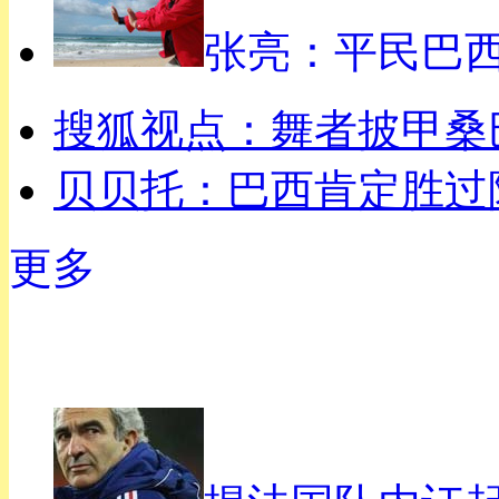
张亮：平民巴
搜狐视点：舞者披甲桑
贝贝托：巴西肯定胜过
更多
世界杯策划