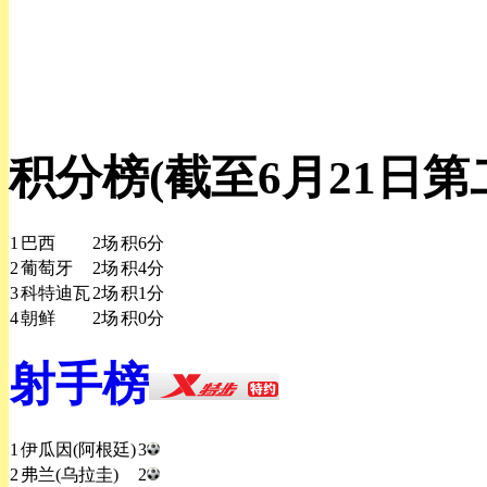
积分榜(截至6月21日第
1
巴西
2
场
积
6
分
2
葡萄牙
2
场
积
4
分
3
科特迪瓦
2
场
积
1
分
4
朝鲜
2
场
积
0
分
射手榜
1
伊瓜因(阿根廷)
3
2
弗兰(乌拉圭)
2