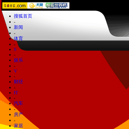
搜狐首页
-
新闻
-
体育
-
S
-
娱乐
-
V
-
财经
-
IT
-
汽车
-
房产
-
家居