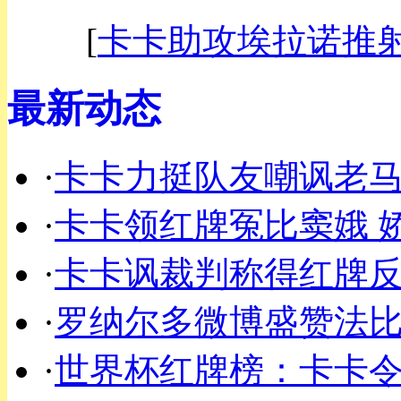
[
卡卡助攻埃拉诺推
最新动态
·
卡卡力挺队友嘲讽老马
·
卡卡领红牌冤比窦娥 
·
卡卡讽裁判称得红牌反
·
罗纳尔多微博盛赞法比
·
世界杯红牌榜：卡卡令