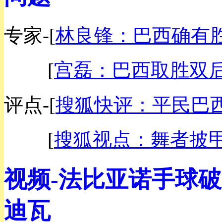
专家-
[
林良锋：巴西确有
[
宫磊：巴西取胜双
评点-
[
搜狐快评：平民巴
[
搜狐视点：舞者披
视频-法比亚诺手球破
迪瓦