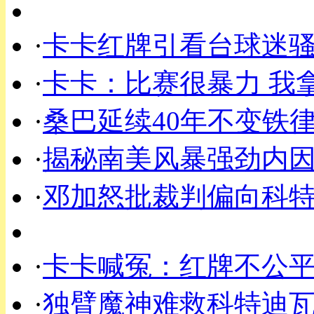
·
卡卡红牌引看台球迷骚
·
卡卡：比赛很暴力 我
·
桑巴延续40年不变铁
·
揭秘南美风暴强劲内因
·
邓加怒批裁判偏向科特
·
卡卡喊冤：红牌不公平
·
独臂魔神难救科特迪瓦