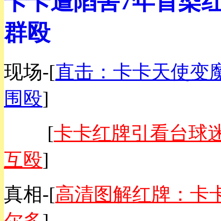
卡卡遭陷害7年首染
群殴
现场-
[
直击：卡卡天使变魔
围殴
]
[
卡卡红牌引看台球
互殴
]
真相-
[
高清图解红牌：卡
尔多
]