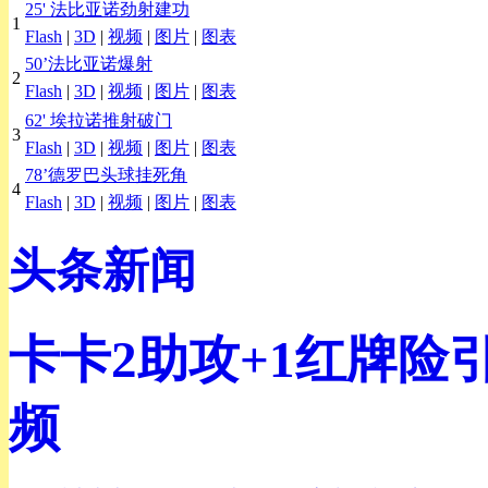
25'
法比亚诺劲射建功
1
Flash
|
3D
|
视频
|
图片
|
图表
50’
法比亚诺爆射
2
Flash
|
3D
|
视频
|
图片
|
图表
62'
埃拉诺推射破门
3
Flash
|
3D
|
视频
|
图片
|
图表
78’
德罗巴头球挂死角
4
Flash
|
3D
|
视频
|
图片
|
图表
头条新闻
卡卡2助攻+1红牌险引
频