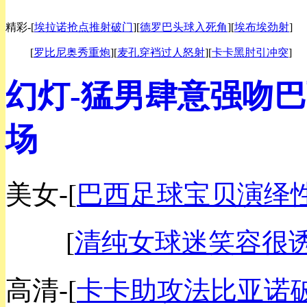
精彩-
[
埃拉诺抢点推射破门
][
德罗巴头球入死角
][
埃布埃劲射
]
[
罗比尼奥秀重炮
][
麦孔穿裆过人怒射
][
卡卡黑肘引冲突
]
幻灯-猛男肆意强吻巴
场
美女-
[
巴西足球宝贝演绎
[
清纯女球迷笑容很
高清-
[
卡卡助攻法比亚诺