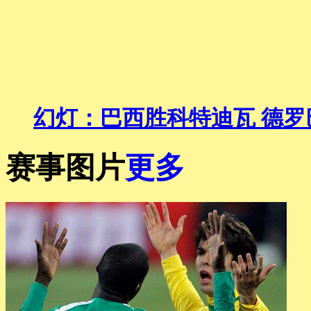
幻灯：巴西胜科特迪瓦 德
赛事图片
更多