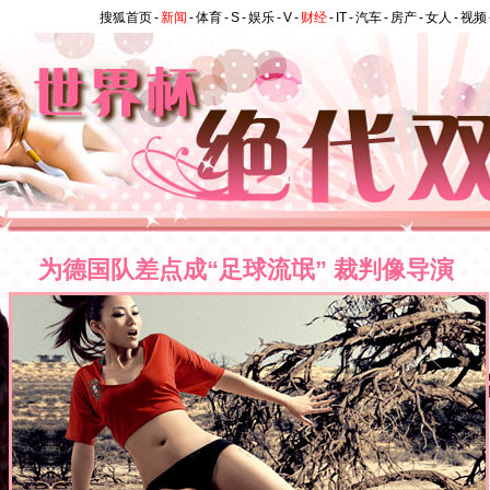
搜狐首页
-
新闻
-
体育
-
S
-
娱乐
-
V
-
财经
-
IT
-
汽车
-
房产
-
女人
-
视频
为德国队差点成“足球流氓” 裁判像导演