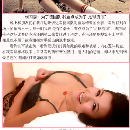
刘闻雯：为了德国队 我差点成为了“足球流氓”
晚上和朋友们在餐厅边吃饭边看德国队对塞尔维亚的比赛。看到裁判在
场上的执法不一，那一刻我差点拍了桌子，查点成为了“足球流氓”。 裁判马
伦科这场比赛给克洛泽的第二张黄牌过于严厉，克洛泽的犯规算不上严重，
而且也不属于故意阻拦对手反击的战术犯规。
看到铁军被击跨，看到硬汉们打得如此的艰难和被动，内心五味具全。
在我看世界杯以来，常常看到西班牙的眼泪，意大利的悲情，却从未见到钢
铁意志的德国队打得如此凄凉。