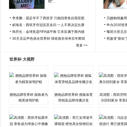
吧”...
李承鹏：国足学不了西班牙 只能找章鱼自我安慰
贝嫂购情趣用
郝海东：西班牙夺冠实至名归 一人不再决定比赛
申办2030世
韩乔生：金球奖是FIFA搞平衡 它本应属于斯内德
曝郑大世北京
30天见证声色俱全世界杯 缔造南非传奇百年辉煌
死敌变“新欢
更多 >>
世界杯·大视野
拥抱品牌世界杯 探路者为
拥抱品牌世界杯 搜狐体育
高清图：西班牙阿
精英保驾护航
营销及品牌传播沙龙
尔回到家乡 享英