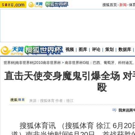
搜狐首页
-
新闻
-
体
视频
|
图库
|
评论
|
策划
|
数据库
|
世界杯|南非世界杯|2010南非世界杯
>
南非世界杯G组：巴西、葡萄牙、科特迪瓦
直击天使变身魔鬼引爆全场 对
殴
来源：
搜狐体育
作者：徐江
我来说两
搜狐体育讯 （搜狐体育 徐江 6月20
道）南非当地时间6月20日，首战获胜