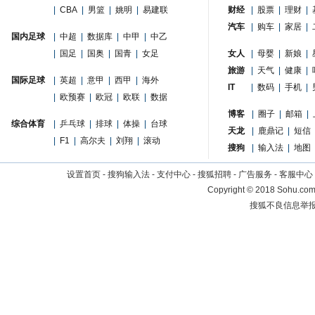
|
CBA
|
男篮
|
姚明
|
易建联
财经
|
股票
|
理财
|
汽车
|
购车
|
家居
|
国内足球
|
中超
|
数据库
|
中甲
|
中乙
|
国足
|
国奥
|
国青
|
女足
女人
|
母婴
|
新娘
|
旅游
|
天气
|
健康
|
国际足球
|
英超
|
意甲
|
西甲
|
海外
IT
|
数码
|
手机
|
|
欧预赛
|
欧冠
|
欧联
|
数据
博客
|
圈子
|
邮箱
|
综合体育
|
乒乓球
|
排球
|
体操
|
台球
天龙
|
鹿鼎记
|
短信
|
F1
|
高尔夫
|
刘翔
|
滚动
搜狗
|
输入法
|
地图
设置首页
-
搜狗输入法
-
支付中心
-
搜狐招聘
-
广告服务
-
客服中心
Copyright
©
2018 Sohu.com 
搜狐不良信息举