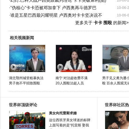
·
幻灯:巴科大战卢西奥跟裁判理论 卡卡突破犀利(图)
10-06-
·
"伪核心"卡卡恐被邓加拿下 卢西奥再斗德罗巴
10-06-
·
谁是五星巴西最闪耀明星 卢西奥对卡卡坚决说不
10-06-
更多关于
卡卡 围殴
的新闻>
相关视频新闻
湖北鄂州城管粗暴执法
南宁 对治超收费不满
男子见义勇为遭
男子抱不平招致围殴
20人围殴治超人员
殴 百余人围观无动
世界杯顶级评论
世界杯社区热
美女向托雷斯求婚
这位西班牙美女球迷的标牌
上面写着的是“托雷斯 娶我