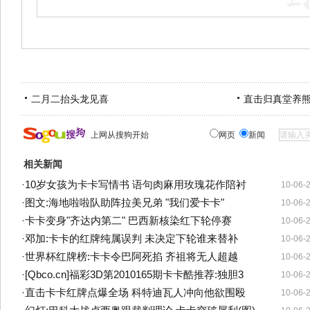
二月二抬头龙见喜
直击归真堂养
上网从搜狗开始
网页
新闻
相关新闻
·
10岁女孩为卡卡写情书 语句肉麻用玫瑰花作陪衬
10-06-
·
图文:海地啦啦队助阵拉美兄弟 "我们爱卡卡"
10-06-
·
卡卡变身"齐达内第二" 巴西新核染红下轮停赛
10-06-
·
邓加:卡卡的红牌纯属误判 未决定下轮谁来替补
10-06-
·
世界杯红牌榜:卡卡令巴阿死掐 齐祖将无人超越
10-06-
·
[Qbco.cn]福彩3D第2010165期卡卡酷推荐:独胆3
10-06-
·
直击卡卡红牌点爆全场 科特迪瓦人冲向他欲围殴
10-06-