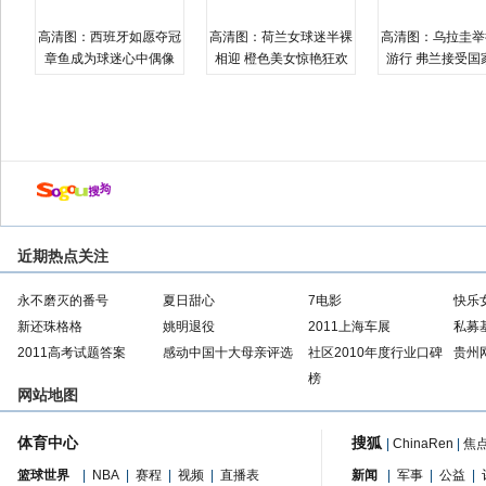
高清图：西班牙如愿夺冠
高清图：荷兰女球迷半裸
高清图：乌拉圭举
章鱼成为球迷心中偶像
相迎 橙色美女惊艳狂欢
游行 弗兰接受国
近期热点关注
永不磨灭的番号
夏日甜心
7电影
快乐
新还珠格格
姚明退役
2011上海车展
私募
2011高考试题答案
感动中国十大母亲评选
社区2010年度行业口碑
贵州
榜
网站地图
体育中心
搜狐
|
ChinaRen
|
焦
篮球世界
|
NBA
|
赛程
|
视频
|
直播表
新闻
|
军事
|
公益
|