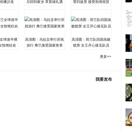
传播沙龙
尔回到家乡 享英雄礼遇
荣归故里 接受热情祝贺
女球迷半裸
高清图：乌拉圭举行庆祝
高清图：荷兰队回国虽败
女惊艳狂欢
游行 弗兰接受国家奖章
犹荣 女王开心接见队员
更多>>
我要发布