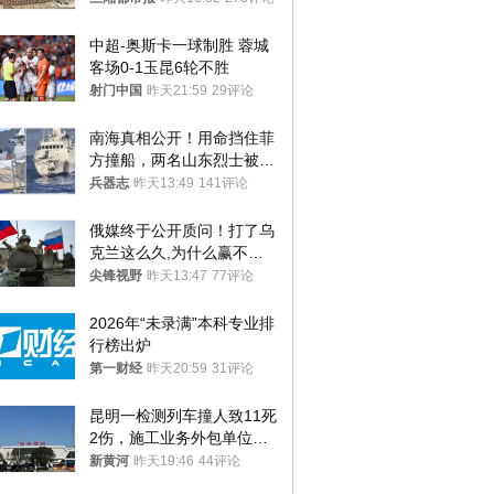
中，搜救仍在进行
中超-奥斯卡一球制胜 蓉城
客场0-1玉昆6轮不胜
射门中国
昨天21:59
29评论
南海真相公开！用命挡住菲
方撞船，两名山东烈士被授
武警最高荣誉
兵器志
昨天13:49
141评论
俄媒终于公开质问！打了乌
克兰这么久,为什么赢不了?
答案令人沉默
尖锋视野
昨天13:47
77评论
2026年“未录满”本科专业排
行榜出炉
第一财经
昨天20:59
31评论
昆明一检测列车撞人致11死
2伤，施工业务外包单位被
罚1.5万元，国铁昆明局被
新黄河
昨天19:46
44评论
罚300万元