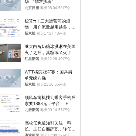
华，“非常执着”
北京日报
昨天08:04
58评论
鲸算π丨三大运营商的烦
恼：用户流量越用越多，收
入却越来越少
新京报
前天17:27
43评论
继大白兔奶糖冰淇淋在美国
火了之后，其糖纸又火了！
海外博主盛赞：平面设计经
红星新闻
前天12:28
40评论
典之作
WTT横滨冠军赛：国乒男
单无缘八强
新京报
前天21:16
65评论
顺风车司机找到乘客手机后
索要1888元，平台：正和
司机沟通协商
九派新闻
昨天09:14
67评论
高校任免通知引关注：科
长、主任自愿辞职，转任思
政辅导员
澎湃新闻
前天17:00
32评论