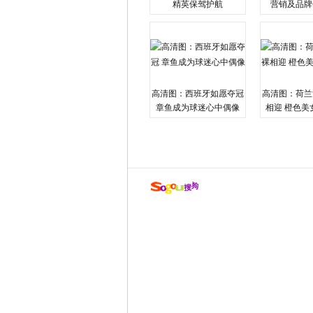
精英保驾护航
营销及品牌
高清图：西班牙如愿夺冠
高清图：荷兰
章鱼成为球迷心中偶像
相迎 橙色美