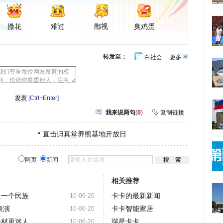
撒花
难过
鄙视
臭鸡蛋
转发至：
白社会
更多
开
心
豆
网
瓣
[Ctrl+Enter]
我来说两句
(
0
)
复制链接
直击归真堂养熊基地开放日
网页
新闻
相关推荐
是一个民族
卡卡的最新新闻
10-06-20
表演
卡卡智能家居
10-06-20
身材更迷人
瑞星卡卡
10-06-20