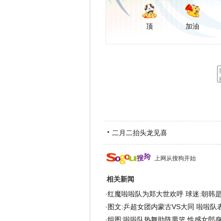
顶
加油
二月二抬头龙见喜
上网从搜狗开始
相关新闻
·
红魔啦啦队为郑大世欢呼 球迷:朝韩
·
图文:乒超女团内蒙古VS大同 啦啦队
·
组图:啦啦队热舞助阵男篮 性感女郎