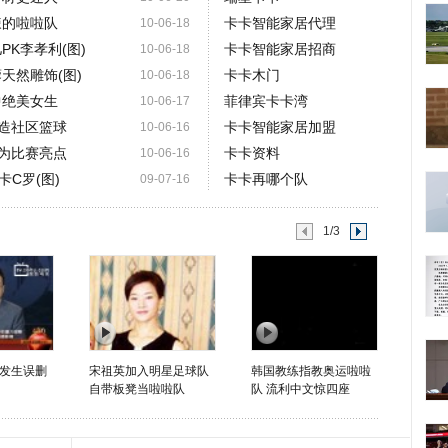
辣的啦啦队
卡卡智能家居代理
10-06-18
PK李孝利(图)
卡卡智能家居招商
10-06-18
天然雕饰(图)
卡卡木门
10-06-18
中绝美女生
菲律宾卡卡湾
10-06-17
打造社区篮球
卡卡智能家居加盟
10-06-16
成为比赛亮点
卡卡资料
10-06-16
C罗(图)
卡卡再哪个队
09-07-16
1/3
发生误删
宋祖英加入明星足球队
韩国教练指教奥运啦啦
自带板凳当啦啦队
队 流利中文惊四座