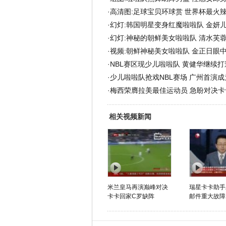
·
高清图:足球宝贝环球赏 世界杯最火
·
幻灯:韩国明星变身红魔啦啦队 金妍儿
·
幻灯:神秘的朝鲜美女啦啦队 清水芙蓉
·
视频:朝鲜神秘美女啦啦队 金正日眼
·
NBL赛区现少儿啦啦队 黄健华继续
·
少儿啦啦队抢戏NBL赛场 广州首演
·
梅西荣膺拉美最佳运动员 急盼对决卡卡
相关视频新闻
米兰皇马再演巅峰对决
瑞星卡卡助手
卡卡回家C罗缺阵
邮件重大故障