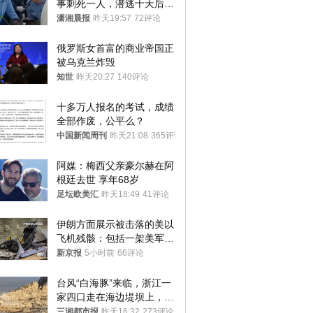
事刺死一人，潜逃十天后在
十多公里外一片玉米地里落
潇湘晨报
昨天19:57
72评论
网
俄罗斯女首富的商业帝国正
被乌克兰炸毁
知世
昨天20:27
140评论
十多万人报名的考试，成绩
全部作废，公平么？
中国新闻周刊
昨天21:08
365评论
阿媒：梅西父亲豪尔赫在阿
根廷去世 享年68岁
足坛欧美汇
昨天18:49
41评论
伊朗方面展示被击落的美以
飞机残骸：包括一架美军F-
15战斗机残骸以及多架无人
新京报
5小时前
66评论
机等
台风“白海豚”来临，浙江一
家四口走在海边堤坝上，其
中9岁男孩被巨浪卷入海
三湘都市报
昨天16:32
273评论