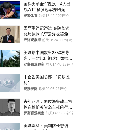
国乒男单全军覆没！4人出
战WTT横滨冠军赛均无缘
八强
搜狐体育
前天18:45
102评论
因严重违纪违法 金融监管
总局原局长李云泽被罢免全
国人大代表
经济观察报
前天16:24
112评论
美媒帮中国数出2850枚导
弹，一对比伊朗这组数据，
发现出大事了
罗富强观察室
前天14:48
27评论
中企告美国防部，“初步胜
利”
观察者网
昨天08:06
28评论
去年八月，两位海警战士牺
牲在维护黄岩岛主权的行动
中
罗富强观察室
前天14:55
88评论
美媒爆料：美副防长想访