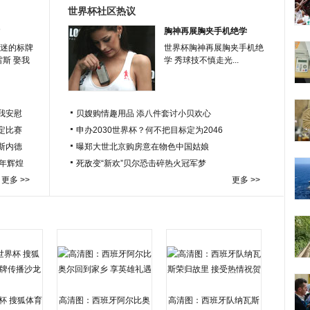
世界杯社区热议
胸神再展胸夹手机绝学
迷的标牌
世界杯胸神再展胸夹手机绝
雷斯 娶我
学 秀球技不慎走光...
我安慰
贝嫂购情趣用品 添八件套讨小贝欢心
定比赛
申办2030世界杯？何不把目标定为2046
于斯内德
曝郑大世北京购房意在物色中国姑娘
百年辉煌
死敌变“新欢”贝尔恐击碎热火冠军梦
更多 >>
更多 >>
杯 搜狐体育
高清图：西班牙阿尔比奥
高清图：西班牙队纳瓦斯