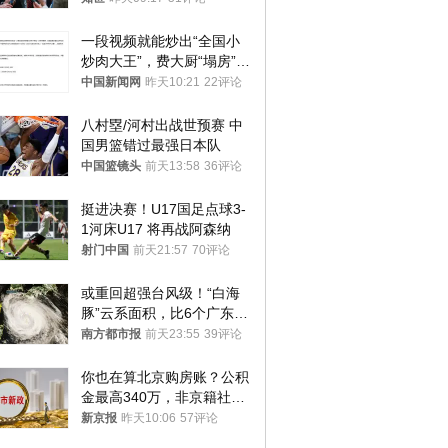
一段视频就能炒出“全国小
炒肉大王”，费大厨“塌房”了
吗？
中国新闻网
昨天10:21
22评论
八村塁/河村出战世预赛 中
国男篮错过最强日本队
中国篮镜头
前天13:58
36评论
挺进决赛！U17国足点球3-
1河床U17 将再战阿森纳
射门中国
前天21:57
70评论
或重回超强台风级！“白海
豚”云系面积，比6个广东还
大！深圳官方：注意这件事
南方都市报
前天23:55
39评论
你也在算北京购房账？公积
金最高340万，非京籍社保
1年
新京报
昨天10:06
57评论