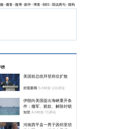
频
-
播客
-
微博
-
邮件
-
博客
-
BBS
-
我说两句
-
搜狗
评榜
美国前总统拜登癌症扩散
封面新闻
5小时前
131评论
伊朗向美国提出海峡重开条
件：撤军、赔款、解除封锁
知世
4小时前
71评论
河南西平县一男子因邻里琐