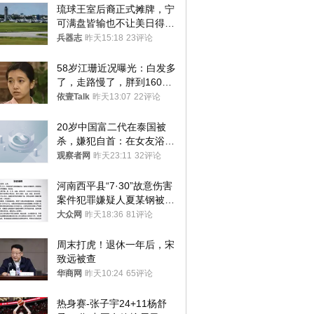
琉球王室后裔正式摊牌，宁
可满盘皆输也不让美日得
逞，中国成关键
兵器志
昨天15:18
23评论
58岁江珊近况曝光：白发多
了，走路慢了，胖到160
斤，没单位也没退休金
依壹Talk
昨天13:07
22评论
20岁中国富二代在泰国被
杀，嫌犯自首：在女友浴室
看到他
观察者网
昨天23:11
32评论
河南西平县“7·30”故意伤害
案件犯罪嫌疑人夏某钢被抓
获
大众网
昨天18:36
81评论
周末打虎！退休一年后，宋
致远被查
华商网
昨天10:24
65评论
热身赛-张子宇24+11杨舒