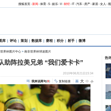
搜狐首页
-
新闻
-
体育
-
S
-
娱乐
-
V
-
财经
-
IT
-
汽车
-
房产
-
家居
-
女人
-
视
图库
|
评论
|
策划
|
数据库
|
赛程
|
积分
|
射手
|
微博
南非世界杯图片中心
>
南非世界杯球迷图片
热
队助阵拉美兄弟 “我们爱卡卡”
2010年06月21日15:34
大
中
我来说两句
(
0
)
复制链接
小