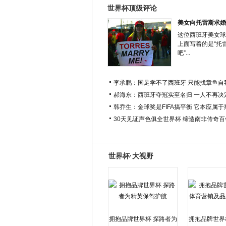
世界杯顶级评论
美女向托雷斯求婚
这位西班牙美女球
上面写着的是“托
吧”...
李承鹏：国足学不了西班牙 只能找章鱼自
郝海东：西班牙夺冠实至名归 一人不再决
韩乔生：金球奖是FIFA搞平衡 它本应属
30天见证声色俱全世界杯 缔造南非传奇
世界杯·大视野
拥抱品牌世界杯 探路者为
拥抱品牌世界