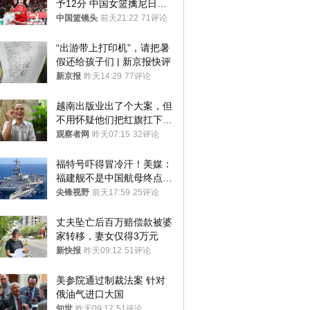
予12分 中国女篮擒尼日利
亚
中国篮镜头
前天21:22
71评论
“出游带上打印机”，请把暑
假还给孩子们 | 新京报快评
新京报
昨天14:29
77评论
越南出版业出了个大案，但
不用怀疑他们把红旗扛下去
的决心
观察者网
昨天07:15
32评论
福特号吓得冒冷汗！美媒：
福建舰不是中国航母终点，
而是新起点！
尖锋视野
前天17:59
25评论
丈夫坠亡后百万赔偿款被婆
家转移，妻女仅得3万元
新快报
昨天09:12
51评论
美参院通过制裁法案 针对
俄油气进口大国
知世
昨天09:17
51评论