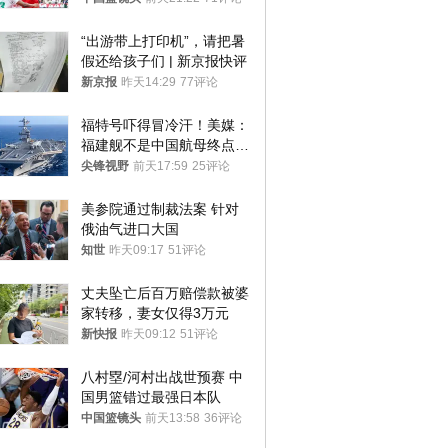
“出游带上打印机”，请把暑
假还给孩子们 | 新京报快评
新京报
昨天14:29
77评论
福特号吓得冒冷汗！美媒：
福建舰不是中国航母终点，
而是新起点！
尖锋视野
前天17:59
25评论
美参院通过制裁法案 针对
俄油气进口大国
知世
昨天09:17
51评论
丈夫坠亡后百万赔偿款被婆
家转移，妻女仅得3万元
新快报
昨天09:12
51评论
八村塁/河村出战世预赛 中
国男篮错过最强日本队
中国篮镜头
前天13:58
36评论