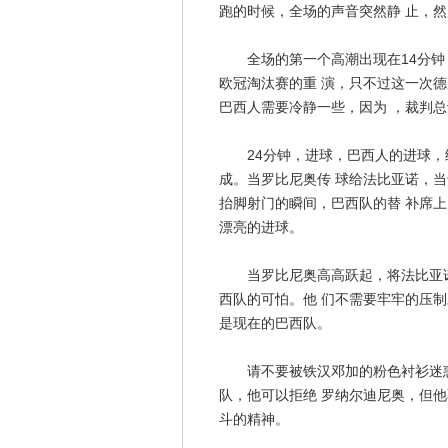
跑的时候，全场的声音突然静 止，
全场的第一个高潮出现在14分钟
欧冠淘汰赛的重 演，只不过这一次
巴西人需要冷静一些，因为 ，裁判
24分钟，进球，巴西人的进球，
成。当罗比尼奥传 球给法比亚诺，
抬脚射门的瞬间，巴西队的替 补席
漂亮的进球。
当罗比尼奥高高跃起，将法比亚诺
西队的可怕。他 们不需要牢牢的压
是现在的巴西队。
请不要被铁汉邓加的粉色衬衫迷惑，
队，他可以拒绝 罗纳尔迪尼奥，但
斗的精神。