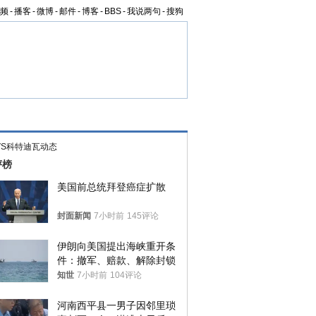
频
-
播客
-
微博
-
邮件
-
博客
-
BBS
-
我说两句
-
搜狗
VS科特迪瓦动态
评榜
美国前总统拜登癌症扩散
封面新闻
7小时前
145评论
伊朗向美国提出海峡重开条
件：撤军、赔款、解除封锁
知世
7小时前
104评论
河南西平县一男子因邻里琐