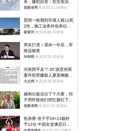
杀，嫌犯自首：在女友浴室
看到他
观察者网
昨天23:11
34评论
昆明一检测列车撞人致11死
2伤，施工业务外包单位被
罚1.5万元，国铁昆明局被
新黄河
昨天19:46
47评论
罚300万元
周末打虎！退休一年后，宋
致远被查
华商网
昨天10:24
65评论
河南西平县“7·30”故意伤害
案件犯罪嫌疑人夏某钢被抓
获
大众网
昨天18:36
81评论
越南出版业出了个大案，但
不用怀疑他们把红旗扛下去
的决心
观察者网
昨天07:15
32评论
热身赛-张子宇24+11杨舒
予12分 中国女篮擒尼日利
亚
中国篮镜头
前天21:22
71评论