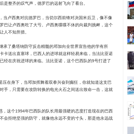
然后是整齐的叹气声，德罗巴的远射飞向了看台。
，当卢西奥对抗德罗巴，当切尔西前锋对决国米后卫，像不像
德罗巴让卢西奥吃了大亏。卢西奥喋喋不休的向裁判挑衅，这个
总让人不知所措。
继承了桑塔纳防守反击精髓的邓加向全世界宣告他的学有所
当卡卡送出直塞球，巴西人的进球就这样轻易来临，当法比亚诺
上已经在庆祝进球的来临。法比亚诺，这个巴西队的9号打进了
压在身下，当邓加挥舞着双拳兴奋到癫狂，你就知道这支巴
制对手，只需要在攻防转换的电光火石之间送出致命一击，这就
这个1994年巴西队的队长用最强硬的态度打造现在的巴西
他不会拒绝坚强的防守，就像他永远不变的寸头，那是他永远战