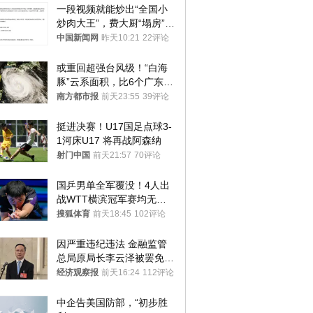
一段视频就能炒出“全国小
炒肉大王”，费大厨“塌房”了
吗？
中国新闻网
昨天10:21
22评论
或重回超强台风级！“白海
豚”云系面积，比6个广东还
大！深圳官方：注意这件事
南方都市报
前天23:55
39评论
挺进决赛！U17国足点球3-
1河床U17 将再战阿森纳
射门中国
前天21:57
70评论
国乒男单全军覆没！4人出
战WTT横滨冠军赛均无缘
八强
搜狐体育
前天18:45
102评论
因严重违纪违法 金融监管
总局原局长李云泽被罢免全
国人大代表
经济观察报
前天16:24
112评论
中企告美国防部，“初步胜