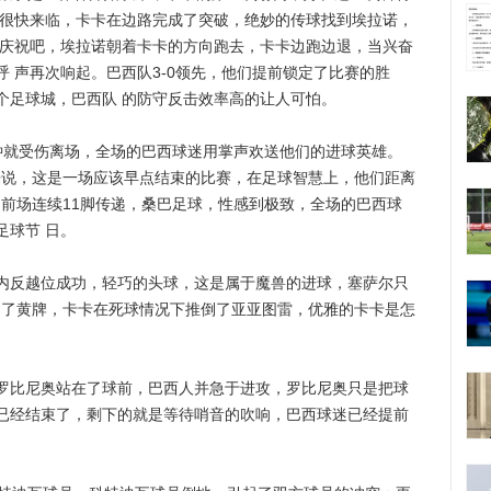
是很快来临，卡卡在边路完成了突破，绝妙的传球找到埃拉诺，
的庆祝吧，埃拉诺朝着卡卡的方向跑去，卡卡边跑边退，当兴奋
 声再次响起。巴西队3-0领先，他们提前锁定了比赛的胜
个足球城，巴西队 的防守反击效率高的让人可怕。
就受伤离场，全场的巴西球迷用掌声欢送他们的进球英雄。
瓦来说，这是一场应该早点结束的比赛，在足球智慧上，他们距离
中前场连续11脚传递，桑巴足球，性感到极致，全场的巴西球
足球节 日。
反越位成功，轻巧的头球，这是属于魔兽的进球，塞萨尔只
吃到了黄牌，卡卡在死球情况下推倒了亚亚图雷，优雅的卡卡是怎
比尼奥站在了球前，巴西人并急于进攻，罗比尼奥只是把球
已经结束了，剩下的就是等待哨音的吹响，巴西球迷已经提前