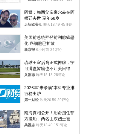
阿媒：梅西父亲豪尔赫在阿
根廷去世 享年68岁
足坛欧美汇
昨天18:49
45评论
美国前总统拜登前列腺癌恶
化 癌细胞已扩散
新京报
6小时前
24评论
琉球王室后裔正式摊牌，宁
可满盘皆输也不让美日得
逞，中国成关键
兵器志
昨天15:18
28评论
2026年“未录满”本科专业排
行榜出炉
第一财经
昨天20:59
39评论
南海真相公开！用命挡住菲
方撞船，两名山东烈士被授
武警最高荣誉
兵器志
昨天13:49
151评论