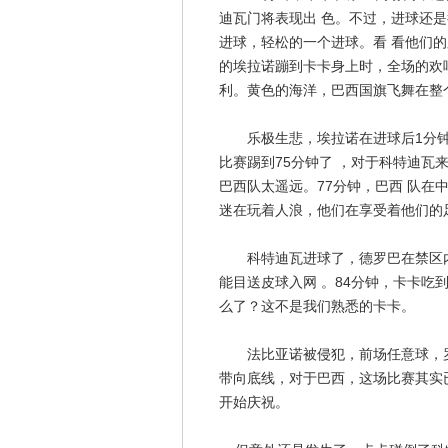
迪瓦门将表现出 色。不过，进球还
进球，轻松的一个进球。看 看他们
的埃拉诺蹦到卡卡身上时，全场的欢呼
利。黄色的海洋，巴西国旗飞舞在整
乐极生悲，埃拉诺在进球后1分钟
比赛踢到75分钟了 ，对于科特迪
巴西队太遥远。77分钟，巴西 队在
迷在玩着人浪，他们在享受着他们的
科特迪瓦进球了，德罗巴在禁区内
能目送皮球入网 。84分钟，卡卡
么了？这不是我们熟悉的卡卡。
法比亚诺被侵犯，前场任意球，罗
带向底线，对于巴西，这场比赛其实
开始庆祝。