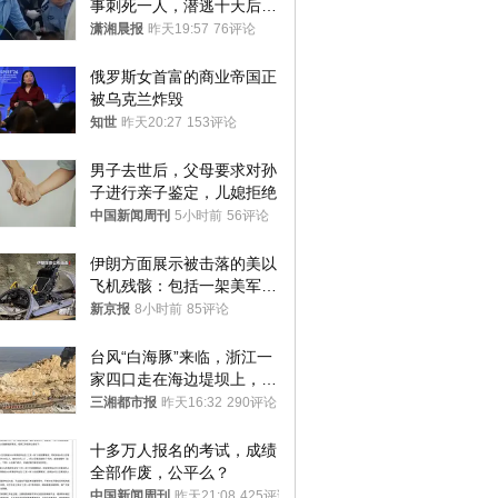
事刺死一人，潜逃十天后在
十多公里外一片玉米地里落
潇湘晨报
昨天19:57
76评论
网
俄罗斯女首富的商业帝国正
被乌克兰炸毁
知世
昨天20:27
153评论
男子去世后，父母要求对孙
子进行亲子鉴定，儿媳拒绝
中国新闻周刊
5小时前
56评论
伊朗方面展示被击落的美以
飞机残骸：包括一架美军F-
15战斗机残骸以及多架无人
新京报
8小时前
85评论
机等
台风“白海豚”来临，浙江一
家四口走在海边堤坝上，其
中9岁男孩被巨浪卷入海
三湘都市报
昨天16:32
290评论
中，搜救仍在进行
十多万人报名的考试，成绩
全部作废，公平么？
中国新闻周刊
昨天21:08
425评论