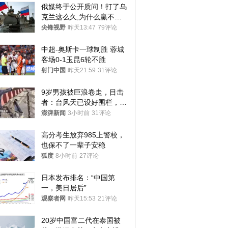
俄媒终于公开质问！打了乌
克兰这么久,为什么赢不了?
答案令人沉默
尖锋视野
昨天13:47
79评论
中超-奥斯卡一球制胜 蓉城
客场0-1玉昆6轮不胜
射门中国
昨天21:59
31评论
9岁男孩被巨浪卷走，目击
者：台风天已设好围栏，一
家四口翻入时保安曾喊话劝
澎湃新闻
3小时前
31评论
阻
高分考生放弃985上警校，
也保不了一辈子安稳
狐度
8小时前
27评论
日本发布排名：“中国第
一，美日居后”
观察者网
昨天15:53
21评论
20岁中国富二代在泰国被