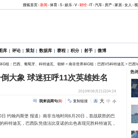
搜狐首页
-
新闻
-
体育
-
S
-
娱乐
-
V
-
财经
-
IT
-
汽车
-
房产
-
家居
-
女人
-
视
图库
|
评论
|
策划
|
数据库
|
赛程
|
积分
|
射手
|
微博
杯G组：巴西、葡萄牙、科特迪瓦、朝鲜
>
南非世界杯G组：巴西VS科特迪瓦
>
巴西
热
倒大象 球迷狂呼11次英雄姓名
2010年06月21日04:24
大
中
我来说两句
(
0
)
复制链接
小
0日 约翰内斯堡 报道）南非当地时间6月20日，首战获胜的巴
军的科特迪瓦，巴西队凭借法比亚诺的出色表现完胜科特迪瓦，