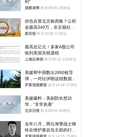
利”
观察者网
昨天08:06
28评论
你也在算北京购房账？公积
金最高340万，非京籍社保
1年
新京报
昨天10:06
57评论
最高近亿元！多家A股公司
收到美国关税退税
上海证券报
昨天09:10
238评论
美媒帮中国数出2850枚导
弹，一对比伊朗这组数据，
发现出大事了
罗富强观察室
前天14:48
27评论
美媒爆料：美副防长想访
华，“非常执着”
北京日报
昨天08:04
60评论
去年八月，两位海警战士牺
牲在维护黄岩岛主权的行动
中
罗富强观察室
前天14:55
75评论