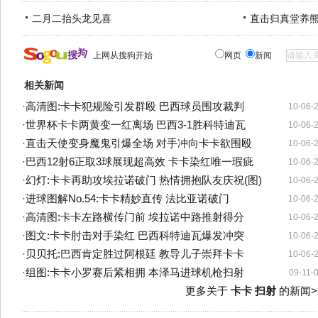
二月二抬头龙见喜
直击归真堂养
上网从搜狗开始
网页
新闻
相关新闻
·
高清图:卡卡犯规险引发群殴 巴西球员围攻裁判
10-06-
·
世界杯卡卡两黄变一红离场 巴西3-1胜科特迪瓦
10-06-
·
直击天使变身魔鬼引爆全场 对手冲向卡卡欲围殴
10-06-
·
巴西12射6正取3球展现超高效 卡卡染红唯一瑕疵
10-06-
·
幻灯:卡卡再助攻埃拉诺破门 热情拥抱队友庆祝(图)
10-06-
·
进球图解No.54:卡卡精妙直传 法比亚诺破门
10-06-
·
高清图:卡卡左路横传门前 埃拉诺中路推射得分
10-06-
·
图文:卡卡肘击对手染红 巴西科特迪瓦爆发冲突
10-06-
·
贝贝托:巴西肯定胜过阿根廷 教导儿子崇拜卡卡
10-06-
·
组图:卡卡小罗赛后紧相拥 本泽马进球机枪扫射
09-11-
更多关于
卡卡 扫射
的新闻>