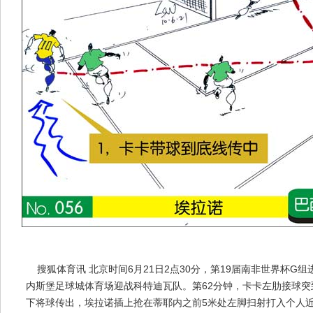
搜狐体育讯 北京时间6月21日2点30分，第19届南非世界杯G
内斯堡足球城体育场迎战科特迪瓦队。第62分钟，卡卡左肋接球
下将球传出，埃拉诺插上抢在蒂耶内之前5米处左脚扫射打入个人近