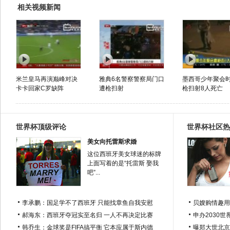
相关视频新闻
米兰皇马再演巅峰对决
雅典6名警察警察局门口
墨西哥少年聚会
卡卡回家C罗缺阵
遭枪扫射
枪扫射8人死亡
世界杯顶级评论
世界杯社区热
美女向托雷斯求婚
这位西班牙美女球迷的标牌
上面写着的是“托雷斯 娶我
吧”...
李承鹏：国足学不了西班牙 只能找章鱼自我安慰
贝嫂购情趣用
郝海东：西班牙夺冠实至名归 一人不再决定比赛
申办2030世
韩乔生：金球奖是FIFA搞平衡 它本应属于斯内德
曝郑大世北京