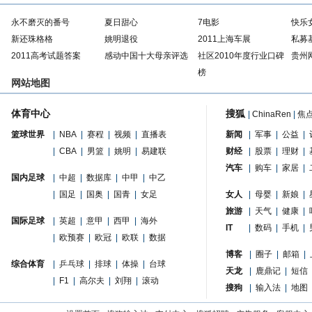
永不磨灭的番号
夏日甜心
7电影
快乐
新还珠格格
姚明退役
2011上海车展
私募
2011高考试题答案
感动中国十大母亲评选
社区2010年度行业口碑
贵州
榜
网站地图
体育中心
搜狐
|
ChinaRen
|
焦
篮球世界
|
NBA
|
赛程
|
视频
|
直播表
新闻
|
军事
|
公益
|
|
CBA
|
男篮
|
姚明
|
易建联
财经
|
股票
|
理财
|
汽车
|
购车
|
家居
|
国内足球
|
中超
|
数据库
|
中甲
|
中乙
|
国足
|
国奥
|
国青
|
女足
女人
|
母婴
|
新娘
|
旅游
|
天气
|
健康
|
国际足球
|
英超
|
意甲
|
西甲
|
海外
IT
|
数码
|
手机
|
|
欧预赛
|
欧冠
|
欧联
|
数据
博客
|
圈子
|
邮箱
|
综合体育
|
乒乓球
|
排球
|
体操
|
台球
天龙
|
鹿鼎记
|
短信
|
F1
|
高尔夫
|
刘翔
|
滚动
搜狗
|
输入法
|
地图