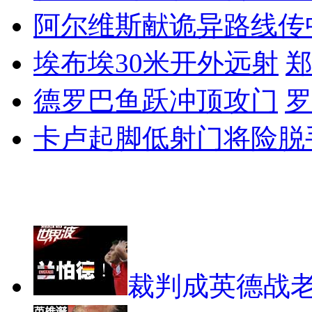
阿尔维斯献诡异路线传
埃布埃30米开外远射
德罗巴鱼跃冲顶攻门
罗
卡卢起脚低射门将险脱
世界杯策划
裁判成英德战