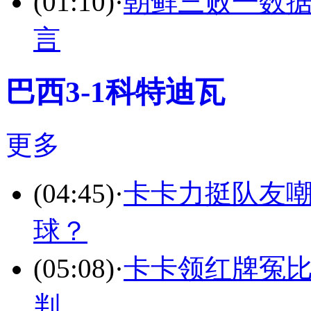
(01:10)
·
朝鲜三败一数据
言
巴西3-1科特迪瓦
更多
(04:45)
·
卡卡力挺队友嘲
球？
(05:08)
·
卡卡领红牌冤比
判