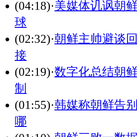
(04:18)
·
美媒体讥讽朝鲜3
球
(02:32)
·
朝鲜主帅避谈回
接
(02:19)
·
数字化总结朝鲜
制
(01:55)
·
韩媒称朝鲜告别
哪