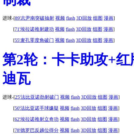
进球-
[
89'志尹南突破抽射
视频
flash
3D回放
组图
漫画
]
[
71'埃拉诺推射建功
视频
flash
3D回放
组图
漫画
]
[
55'麦孔零度角破门
视频
flash
3D回放
组图
漫画
]
第2轮：卡卡助攻+红
迪瓦
进球-
[
25'法比亚诺劲射破门
视频
flash
3D回放
组图
漫画
]
[
50'法比亚诺手球嫌疑
视频
flash
3D回放
组图
漫画
]
[
62'埃拉诺推射立奇功
视频
flash
3D回放
组图
漫画
]
[
78'德罗巴反越位得分
视频
flash
3D回放
组图
漫画
]