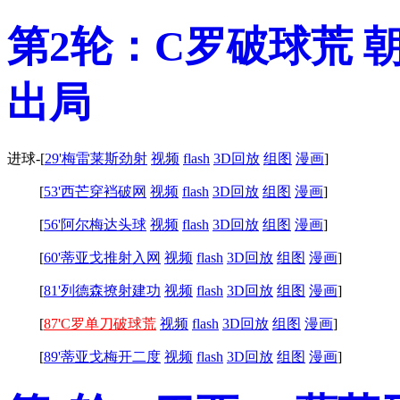
第2轮：C罗破球荒 
出局
进球-
[
29'梅雷莱斯劲射
视频
flash
3D回放
组图
漫画
]
[
53'西芒穿裆破网
视频
flash
3D回放
组图
漫画
]
[
56'阿尔梅达头球
视频
flash
3D回放
组图
漫画
]
[
60'蒂亚戈推射入网
视频
flash
3D回放
组图
漫画
]
[
81'列德森撩射建功
视频
flash
3D回放
组图
漫画
]
[
87'C罗单刀破球荒
视频
flash
3D回放
组图
漫画
]
[
89'蒂亚戈梅开二度
视频
flash
3D回放
组图
漫画
]