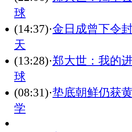
球
(14:37)
·
金日成曾下令封
天
(13:28)
·
郑大世：我的进
球
(08:31)
·
垫底朝鲜仍获黄
学