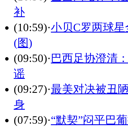
补
(10:59)
·
小贝C罗两球星
(图)
(09:50)
·
巴西足协澄清：
谣
(09:27)
·
最美对决被丑陋
身
(07:59)
·
“默契”闷平巴