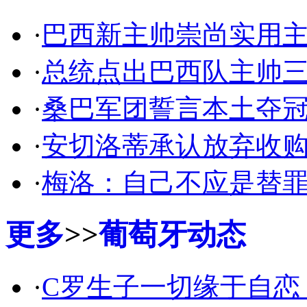
·
巴西新主帅崇尚实用主
·
总统点出巴西队主帅三
·
桑巴军团誓言本土夺冠
·
安切洛蒂承认放弃收购
·
梅洛：自己不应是替罪
更多
>>
葡萄牙动态
·
C罗生子一切缘于自恋