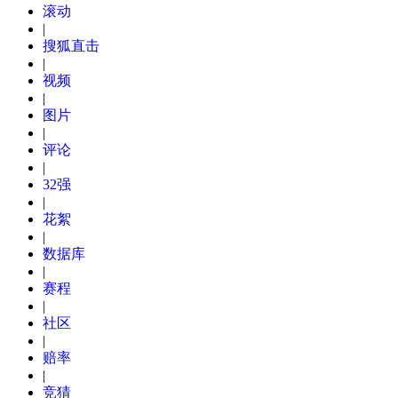
滚动
|
搜狐直击
|
视频
|
图片
|
评论
|
32强
|
花絮
|
数据库
|
赛程
|
社区
|
赔率
|
竞猜