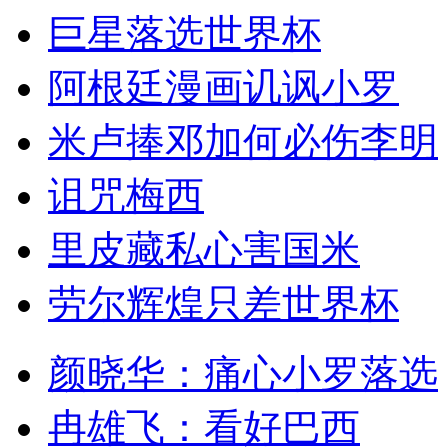
巨星落选世界杯
阿根廷漫画讥讽小罗
米卢捧邓加何必伤李明
诅咒梅西
里皮藏私心害国米
劳尔辉煌只差世界杯
颜晓华：痛心小罗落选
冉雄飞：看好巴西