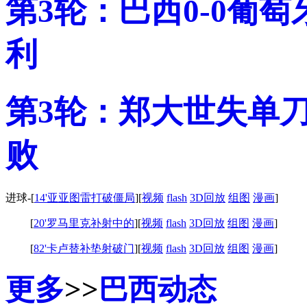
第3轮：巴西0-0葡萄
利
第3轮：郑大世失单刀
败
进球-
[
14'亚亚图雷打破僵局
][
视频
flash
3D回放
组图
漫画
]
[
20'罗马里克补射中的
][
视频
flash
3D回放
组图
漫画
]
[
82'卡卢替补垫射破门
][
视频
flash
3D回放
组图
漫画
]
更多
>>
巴西动态