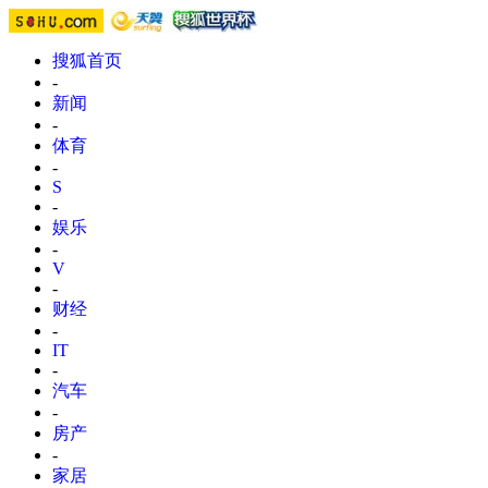
搜狐首页
-
新闻
-
体育
-
S
-
娱乐
-
V
-
财经
-
IT
-
汽车
-
房产
-
家居