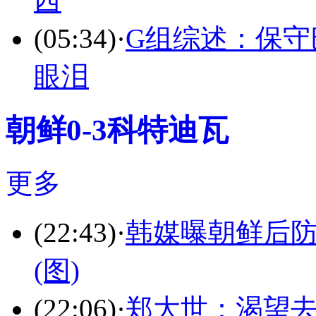
西
(05:34)
·
G组综述：保守
眼泪
朝鲜0-3科特迪瓦
更多
(22:43)
·
韩媒曝朝鲜后防
(图)
(22:06)
·
郑大世：渴望去