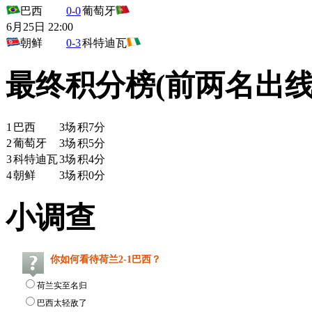
巴西
0-0
葡萄牙
6月25日 22:00
朝鲜
0-3
科特迪瓦
最终积分榜(前两名出线
1
巴西
3
场
积
7
分
2
葡萄牙
3
场
积
5
分
3
科特迪瓦
3
场
积
4
分
4
朝鲜
3
场
积
0
分
小调查
你如何看待荷兰2-1巴西？
荷兰实至名归
巴西太轻敌了