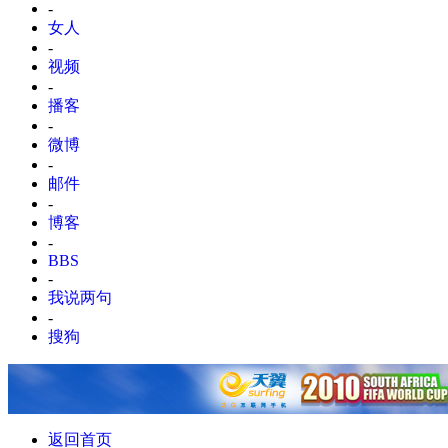
-
女人
-
视频
-
播客
-
微博
-
邮件
-
博客
-
BBS
-
我说两句
-
搜狗
返回首页