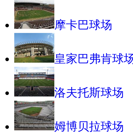
摩卡巴球场
皇家巴弗肯球
洛夫托斯球场
姆博贝拉球场