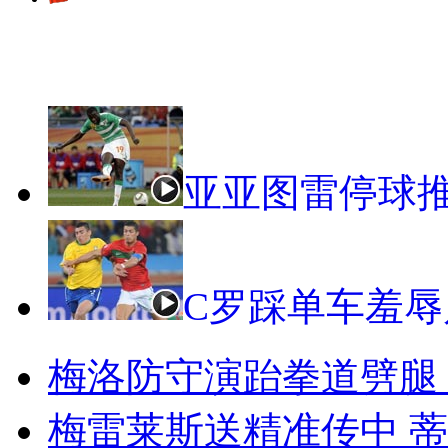
世界杯视频
亚亚图雷停球
C罗踩单车羞辱
梅洛防守演跆拳道劈腿
梅雷莱斯送精准传中 