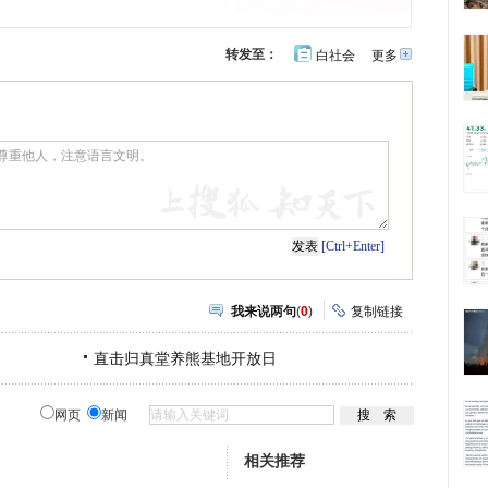
转发至：
白社会
更多
开
心
豆
网
瓣
[Ctrl+Enter]
我来说两句
(
0
)
复制链接
直击归真堂养熊基地开放日
网页
新闻
相关推荐