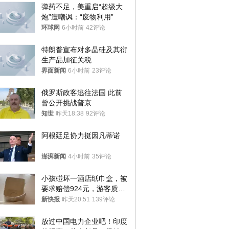
弹药不足，美重启“超级大
炮”遭嘲讽：“废物利用”
环球网
6小时前
42评论
特朗普宣布对多晶硅及其衍
生产品加征关税
界面新闻
6小时前
23评论
俄罗斯政客逃往法国 此前
曾公开挑战普京
知世
昨天18:38
92评论
阿根廷足协力挺因凡蒂诺
澎湃新闻
4小时前
35评论
小孩碰坏一酒店纸巾盒，被
要求赔偿924元，游客质疑
酒店房客物品超高标价，市
新快报
昨天20:51
139评论
监部门：不违规
放过中国电力企业吧！印度