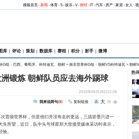
搜狐首页
-
新闻
-
体育
-
S
-
娱乐
-
V
-
财经
-
IT
-
汽车
-
房产
-
家居
-
女人
-
视
图库
|
评论
|
策划
|
数据库
|
赛程
|
积分
|
射手
|
微博
杯G组：巴西、葡萄牙、科特迪瓦、朝鲜
>
南非世界杯G组：朝鲜VS科特迪瓦
>
朝鲜
热
洲锻炼 朝鲜队员应去海外踢球
2010年06月26日22:06
大
中
我来说两句
(
0
)
复制链接
小
再次晋级世界杯，但是他们并没有走的更远，三战皆墨只进一
大失所望，近日，队中头号球星郑大世接受媒体采访时表示，
经验。