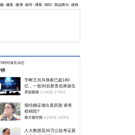
频
-
播客
-
微博
-
邮件
-
博客
-
BBS
-
我说两句
-
搜狗
VS科特迪瓦动态
评榜
宇树王兴兴身家已超180
亿，一批90后新贵也将诞生
界面新闻
2小时前
27评论
假结婚证做出真胚胎 谁有
权销毁?
南方都市报
6小时前
34评论
人大教授花35万公款考证莫