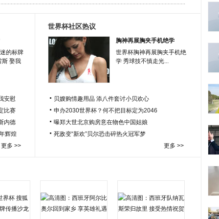
世界杯社区热议
胸神再展胸夹手机绝学
迷的标牌
世界杯胸神再展胸夹手机绝
雷斯 娶我
学 秀球技不慎走光...
我安慰
贝嫂购情趣用品 添八件套讨小贝欢心
定比赛
申办2030世界杯？何不把目标定为2046
于斯内德
曝郑大世北京购房意在物色中国姑娘
百年辉煌
死敌变“新欢”贝尔恐击碎热火冠军梦
更多 >>
更多 >>