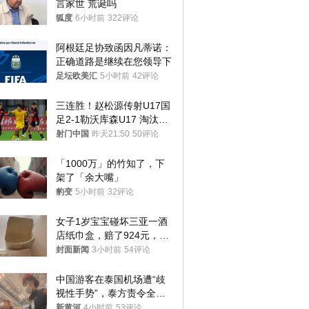
言家世 荒诞吗
狐度
6小时前
322评论
阿根廷足协致函因凡蒂诺：
正确道路是继续在您领导下
足坛欧美汇
5小时前
42评论
三连胜！赵松源传射U17国
足2-1勒沃库森U17 淘汰赛
将战河床
射门中国
昨天21:50
50评论
「1000万」的竹知了，下
架了「余大嘴」
豹变
5小时前
32评论
女子1岁宝宝碰坏三亚一酒
店纸巾盒，赔了924元，发
帖吐槽后酒店退还一半的
封面新闻
3小时前
54评论
钱，当地市监局回应
中国游客在泰国机场遭“歧
视性手势”，泰方责令全面
调查，对责任人采取最严厉
新黄河
4小时前
53评论