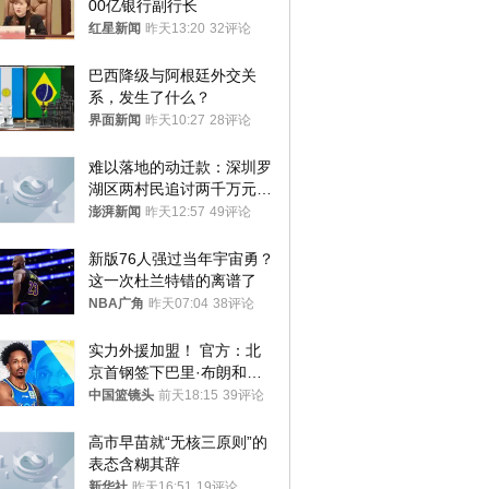
00亿银行副行长
红星新闻
昨天13:20
32评论
巴西降级与阿根廷外交关
系，发生了什么？
界面新闻
昨天10:27
28评论
难以落地的动迁款：深圳罗
湖区两村民追讨两千万元动
迁款八年未果
澎湃新闻
昨天12:57
49评论
新版76人强过当年宇宙勇？
这一次杜兰特错的离谱了
NBA广角
昨天07:04
38评论
实力外援加盟！ 官方：北
京首钢签下巴里·布朗和桑
普森
中国篮镜头
前天18:15
39评论
高市早苗就“无核三原则”的
表态含糊其辞
新华社
昨天16:51
19评论