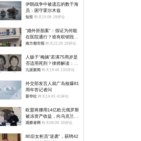
伊朗战争中被遗忘的数千海
员：困守霍尔木兹
知世
昨天15:06
29评论
“婚外胚胎案”：假证为何能
在医院通行？谁有权销毁胚
胎？
南方都市报
昨天15:29
28评论
人贩子“梅姨”若满75周岁是
否适用死刑？律师解读：很
大概率不会被判处死刑
九派新闻
昨天19:48
135评论
外交部发言人就广岛核爆81
周年答记者问
新华社
昨天19:45
41评论
欧盟将挪用14亿欧元俄罗斯
被冻资产收益，向乌克兰提
供援助
观察者网
昨天08:09
30评论
80后女柜员“逆袭”，获聘42