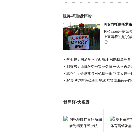
世界杯顶级评论
美女向托雷斯求婚
这位西班牙美女球
上面写着的是“托
吧”...
李承鹏：国足学不了西班牙 只能找章鱼自
郝海东：西班牙夺冠实至名归 一人不再决
韩乔生：金球奖是FIFA搞平衡 它本应属
30天见证声色俱全世界杯 缔造南非传奇
世界杯·大视野