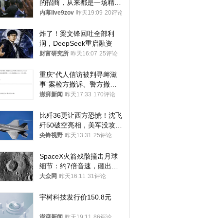
的招商，从来都是一场精准
收割
内幕live9zov
昨天19:09
20评论
炸了！梁文锋回吐全部利
润，DeepSeek重启融资
财富研究所
昨天16:07
25评论
重庆“代人信访被判寻衅滋
事”案检方撤诉、警方撤
案，两被告人获国赔
澎湃新闻
昨天17:33
170评论
比歼36更让西方恐慌！沈飞
歼50破空亮相，美军没攻克
的技术被拿下
尖锋视野
昨天13:31
25评论
SpaceX火箭残骸撞击月球
细节：约7倍音速，砸出直
径约30米撞击坑
大众网
昨天16:11
31评论
宇树科技发行价150.8元
澎湃新闻
昨天19:11
86评论