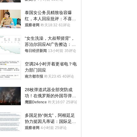
处分
泰国女公务员精致妆容爆
红，本人回应批评：不喜欢
就别看
观察者网
昨天18:32
61评论
“女生洗澡，大叔帮搓背”，
苏泊尔回应AI广告擦边：视
频全下架，已强化内容管理
每日经济新闻
13小时前
35评论
与审核
空调24小时开着更省电？电
力部门回应
南方都市报
昨天23:45
40评论
28枚弹道武器全部突防成
功！在俄罗斯的外国导弹发
射车都是合法打击目标
鹰眼Defence
昨天16:07
25评论
多国足协“倒戈”，阿根廷足
协力挺因凡蒂诺：国际足联
今后应继续在其领导下前行
观察者网
4小时前
25评论