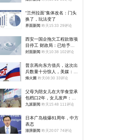
“兰州拉面”集体改名：门头
换了，玩法变了
界面新闻
昨天15:33
29评论
西安一国企拖欠工程款致项
目停工 财政局：已给予处
分，正督促整改
封面新闻
昨天10:38
102评论
普京再向东方借兵，这次出
兵数量十分惊人，美媒：俄
朝要动真格？
烽火菌
昨天08:30
33评论
父母为陪女儿在大学食堂承
包档口2年，女儿发声：初
衷是为了陪伴，毕业后将不
九派新闻
昨天15:48
111评论
再营业
日本广岛核爆81周年，中方
表态
澎湃新闻
昨天20:07
74评论