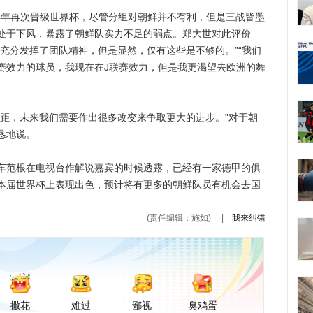
4年再次晋级世界杯，尽管分组对朝鲜并不有利，但是三战皆墨
处于下风，暴露了朝鲜队实力不足的弱点。郑大世对此评价
充分发挥了团队精神，但是显然，仅有这些是不够的。”“我们
赛效力的球员，我现在在J联赛效力，但是我更渴望去欧洲的舞
，未来我们需要作出很多改变来争取更大的进步。”对于朝
恳地说。
范根在电视台作解说嘉宾的时候透露，已经有一家德甲的俱
本届世界杯上表现出色，预计将有更多的朝鲜队员有机会去国
(责任编辑：施如)
|
我来纠错
撒花
难过
鄙视
臭鸡蛋