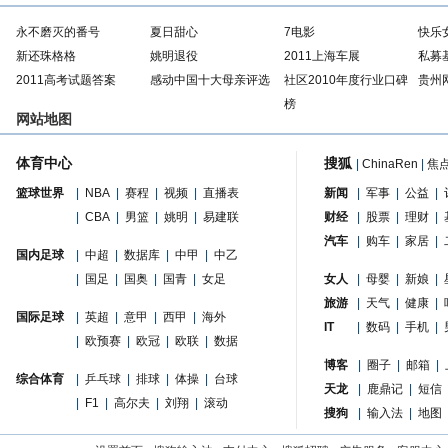
永不磨灭的番号
夏日甜心
7电影
快乐
新还珠格格
姚明退役
2011上海车展
私募
2011高考试题答案
感动中国十大母亲评选
社区2010年度行业口碑
贵州
榜
网站地图
体育中心
搜狐
|
ChinaRen
|
焦
篮球世界
|
NBA
|
赛程
|
视频
|
直播表
新闻
|
军事
|
公益
|
|
CBA
|
男篮
|
姚明
|
易建联
财经
|
股票
|
理财
|
汽车
|
购车
|
家居
|
国内足球
|
中超
|
数据库
|
中甲
|
中乙
|
国足
|
国奥
|
国青
|
女足
女人
|
母婴
|
新娘
|
旅游
|
天气
|
健康
|
国际足球
|
英超
|
意甲
|
西甲
|
海外
IT
|
数码
|
手机
|
|
欧预赛
|
欧冠
|
欧联
|
数据
博客
|
圈子
|
邮箱
|
综合体育
|
乒乓球
|
排球
|
体操
|
台球
天龙
|
鹿鼎记
|
短信
|
F1
|
高尔夫
|
刘翔
|
滚动
搜狗
|
输入法
|
地图