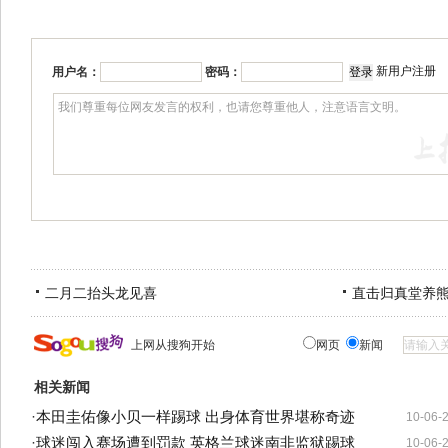
新用户注册
用户名：
密码：
二月二抬头龙见喜
直击归真堂养
上网从搜狗开始
网页
新闻
相关新闻
·
本田圭佑像小贝一样踢球 出身体育世界堪称奇迹
10-06-
·
球迷闯入赛场遭到罚款 英格兰球迷南非监狱踢球
10-06-