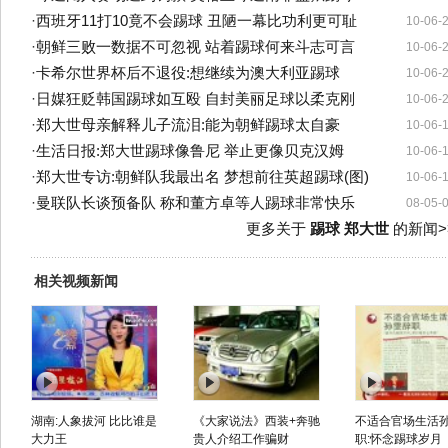
·
西班牙11打10竟不会踢球 丑陋一幕比功利更可耻
10-06-
·
朝鲜三败一数据不可忽视 站着踢球何来斗志可言
10-06-
·
卡希尔世界杯后不退役:想继续为澳大利亚踢球
10-06-
·
日媒狂贬韩国踢球如互殴 自封美丽足球以柔克刚
10-06-
·
郑大世母亲解释儿子流泪:能为朝鲜踢球太自豪
10-06-
·
生活日报:郑大世踢球像鲁尼 举止更像贝克汉姆
10-06-
·
郑大世专访:朝鲜队我最出名 梦想前往英超踢球(图)
10-06-
·
曼联队长谈预备队 称和董方卓等人踢球非常快乐
08-05-
更多关于
踢球 郑大世
的新闻>
相关视频新闻
湖南:人象拔河 比比谁是
《大家说法》西装+奔驰
不适合官场生活
大力王
贵人介绍工作骗财
职:怀念踢球岁月