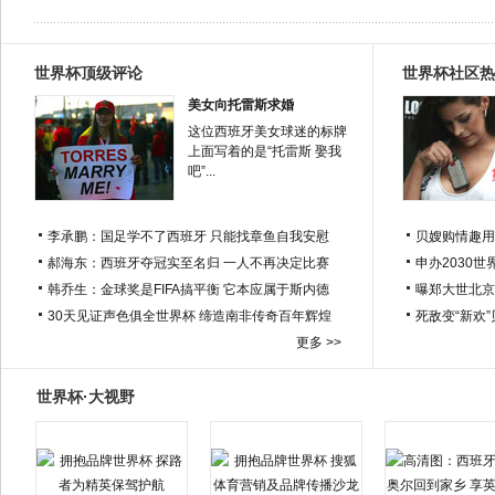
世界杯顶级评论
世界杯社区热
美女向托雷斯求婚
这位西班牙美女球迷的标牌
上面写着的是“托雷斯 娶我
吧”...
李承鹏：国足学不了西班牙 只能找章鱼自我安慰
贝嫂购情趣用
郝海东：西班牙夺冠实至名归 一人不再决定比赛
申办2030世
韩乔生：金球奖是FIFA搞平衡 它本应属于斯内德
曝郑大世北京
30天见证声色俱全世界杯 缔造南非传奇百年辉煌
死敌变“新欢
更多 >>
世界杯·大视野