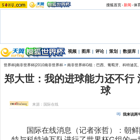
搜狐首页
-
新闻
-
体
视频
|
图库
|
评论
|
策划
|
数据库
|
世界杯|南非世界杯|2010南非世界杯
>
南非世界杯G组：巴西、葡萄牙、科特迪瓦
郑大世：我的进球能力还不行 
球
来源：
国际在线
我来说两
国际在线消息（记者张哲）：朝鲜队
特与科特迪瓦队进行了世界杯G组的一