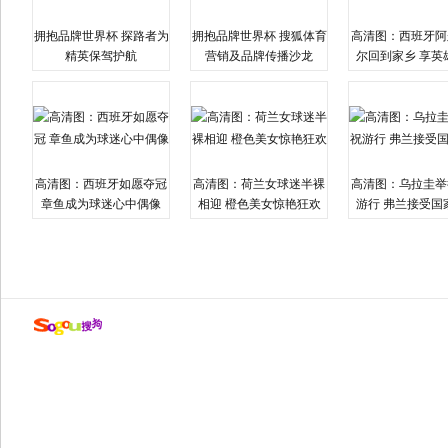
拥抱品牌世界杯 探路者为
拥抱品牌世界杯 搜狐体育
高清图：西班牙阿
精英保驾护航
营销及品牌传播沙龙
尔回到家乡 享英
高清图：西班牙如愿夺冠
高清图：荷兰女球迷半裸
高清图：乌拉圭举
章鱼成为球迷心中偶像
相迎 橙色美女惊艳狂欢
游行 弗兰接受国