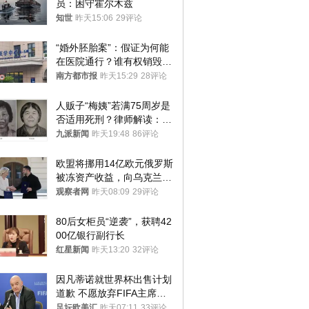
员：困守霍尔木兹
知世
昨天15:06
29评论
“婚外胚胎案”：假证为何能
在医院通行？谁有权销毁胚
胎？
南方都市报
昨天15:29
28评论
人贩子“梅姨”若满75周岁是
否适用死刑？律师解读：很
大概率不会被判处死刑
九派新闻
昨天19:48
86评论
欧盟将挪用14亿欧元俄罗斯
被冻资产收益，向乌克兰提
供援助
观察者网
昨天08:09
29评论
80后女柜员“逆袭”，获聘42
00亿银行副行长
红星新闻
昨天13:20
32评论
因凡蒂诺就世界杯出售计划
道歉 不愿放弃FIFA主席职
位
足坛欧美汇
昨天07:11
33评论