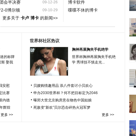
团会半决赛
博卡软件
09-12-26
2-0博尔顿
喋喋不休的博卡
09-10-29
更多关于
卡卢 博卡
的新闻>>
世界杯社区热议
胸神再展胸夹手机绝学
迷的标牌
世界杯胸神再展胸夹手机绝
雷斯 娶我
学 秀球技不慎走光...
我安慰
贝嫂购情趣用品 添八件套讨小贝欢心
定比赛
申办2030世界杯？何不把目标定为2046
于斯内德
曝郑大世北京购房意在物色中国姑娘
百年辉煌
死敌变“新欢”贝尔恐击碎热火冠军梦
更多 >>
更多 >>