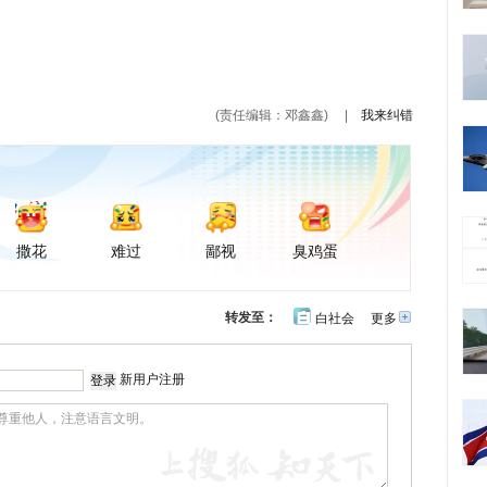
(责任编辑：邓鑫鑫)
|
我来纠错
撒花
难过
鄙视
臭鸡蛋
转发至：
白社会
更多
开
心
豆
网
瓣
新用户注册