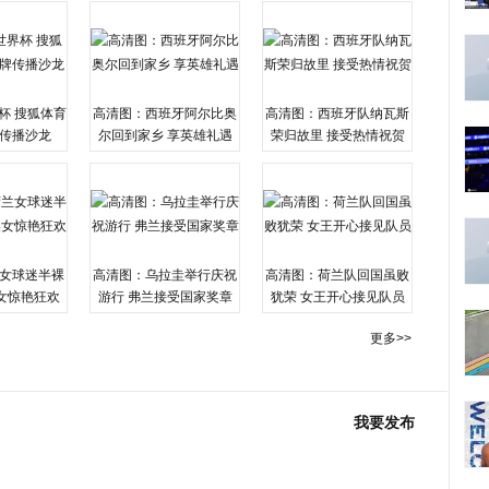
杯 搜狐体育
高清图：西班牙阿尔比奥
高清图：西班牙队纳瓦斯
传播沙龙
尔回到家乡 享英雄礼遇
荣归故里 接受热情祝贺
女球迷半裸
高清图：乌拉圭举行庆祝
高清图：荷兰队回国虽败
女惊艳狂欢
游行 弗兰接受国家奖章
犹荣 女王开心接见队员
更多>>
我要发布