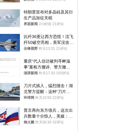
监部门：不违规
特朗普宣布对多晶硅及其衍
生产品加征关税
界面新闻
2小时前
21评论
比歼36更让西方恐慌！沈飞
歼50破空亮相，美军没攻克
的技术被拿下
尖锋视野
昨天13:31
21评论
重庆“代人信访被判寻衅滋
事”案检方撤诉、警方撤
案，两被告人获国赔
澎湃新闻
昨天17:33
150评论
刀片式插入，猛烈撞击！湖
北警方提醒：这种“刀片超
车”，太危险了
环球网
昨天15:50
22评论
普京再向东方借兵，这次出
兵数量十分惊人，美媒：俄
朝要动真格？
烽火菌
昨天08:30
32评论