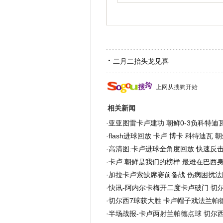
二月二抬头龙见喜
上网从搜狗开始
相关新闻
·
亚亚图雷卡卢建功 朝鲜0-3负科特迪
·
flash进球回放 卡卢 博卡 科特迪瓦 
·
高清图:卡卢进球全角度回放 快速反
·
卡卢:朝鲜是我们的榜样 最难在巴西
·
加拉卡卢索缺席赛前备战 伤病困扰法
·
快讯-阿内尔卡梅开二度卡卢破门 切尔
·
切尔西7球获大胜 卡卢帽子戏法兰帕
·
半场战报-卡卢两射兰帕德点球 切尔西