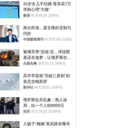
32岁女儿不结婚 母亲花7万
求助心理“大咖”
极昼
昨天08:29
19评论
再次炸场，梁文锋的克制与
代价
中国新闻周刊
昨天07:06
21评论
被俄导弹“洗地”后，泽连斯
基还在做梦：让俄罗斯在冬
季前求和？
兵器先锋
前天20:13
39评论
高市早苗就“无核三原则”的
表态含糊其辞
新华社
昨天16:51
19评论
俄罗斯征兵乱象：熟人设
局，拉一个人给8000元
知世
前天19:29
153评论
人贩子“梅姨”真实姓名曝光