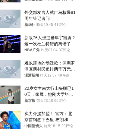
外交部发言人就广岛核爆81
周年答记者问
新华社
昨天19:45
41评论
新版76人强过当年宇宙勇？
这一次杜兰特错的离谱了
NBA广角
昨天07:04
37评论
难以落地的动迁款：深圳罗
湖区两村民追讨两千万元动
迁款八年未果
澎湃新闻
昨天12:57
49评论
22岁女生南太行山失联已1
0天，家属：她刚大学毕业
想到山里旅行
新京报
前天23:18
65评论
实力外援加盟！ 官方：北
京首钢签下巴里·布朗和桑
普森
中国篮镜头
前天18:15
39评论