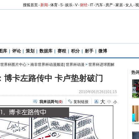
搜狐首页
-
新闻
-
体育
-
S
-
娱乐
-
V
-
财经
-
IT
-
汽车
-
房产
-
家居
-
女人
-
视
图库
|
评论
|
策划
|
数据库
|
赛程
|
积分
|
射手
|
微博
南非世界杯图片中心
>
南非世界杯动漫频道| 世界杯动漫
>
世界杯进球图解
热
8：博卡左路传中 卡卢垫射破门
2010年06月26日01:15
大
中
我来说两句
(
0
)
复制链接
小