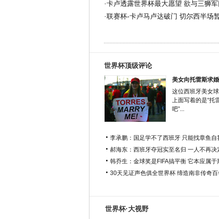
·
卡卢透露世界杯最大愿望 欲与三狮军
·
联赛杯-卡卢马卢达破门 切尔西半场暂
世界杯顶级评论
美女向托雷斯求婚
这位西班牙美女球
上面写着的是“托
吧”...
李承鹏：国足学不了西班牙 只能找章鱼自
郝海东：西班牙夺冠实至名归 一人不再决
韩乔生：金球奖是FIFA搞平衡 它本应属
30天见证声色俱全世界杯 缔造南非传奇
世界杯·大视野