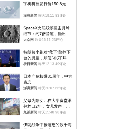
宇树科技发行价150.8元
澎湃新闻
昨天19:11
83评论
SpaceX火箭残骸撞击月球
细节：约7倍音速，砸出直
径约30米撞击坑
大众网
昨天16:11
23评论
特朗普小跑着“救下”险摔下
台的男童，顺便“补刀”拜
登：“我可不想他像拜登一
极目新闻
昨天12:13
49评论
样摔下来”
日本广岛核爆81周年，中方
表态
澎湃新闻
昨天20:07
66评论
父母为陪女儿在大学食堂承
包档口2年，女儿发声：初
衷是为了陪伴，毕业后将不
九派新闻
昨天15:48
98评论
再营业
伊朗战争中被遗忘的数千海