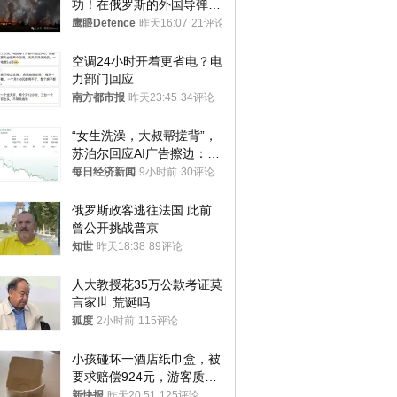
功！在俄罗斯的外国导弹发
射车都是合法打击目标
鹰眼Defence
昨天16:07
21评论
空调24小时开着更省电？电
力部门回应
南方都市报
昨天23:45
34评论
“女生洗澡，大叔帮搓背”，
苏泊尔回应AI广告擦边：视
频全下架，已强化内容管理
每日经济新闻
9小时前
30评论
与审核
俄罗斯政客逃往法国 此前
曾公开挑战普京
知世
昨天18:38
89评论
人大教授花35万公款考证莫
言家世 荒诞吗
狐度
2小时前
115评论
小孩碰坏一酒店纸巾盒，被
要求赔偿924元，游客质疑
酒店房客物品超高标价，市
新快报
昨天20:51
125评论