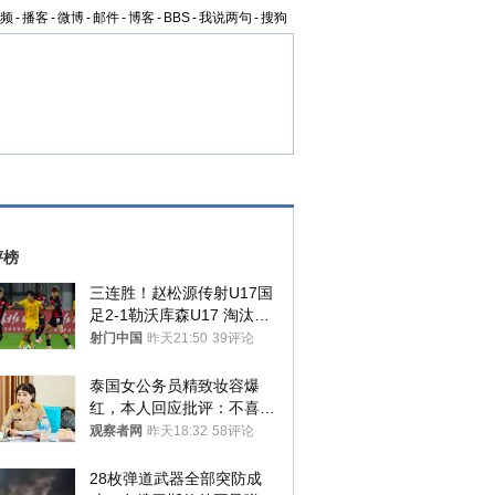
频
-
播客
-
微博
-
邮件
-
博客
-
BBS
-
我说两句
-
搜狗
评榜
三连胜！赵松源传射U17国
足2-1勒沃库森U17 淘汰赛
将战河床
射门中国
昨天21:50
39评论
泰国女公务员精致妆容爆
红，本人回应批评：不喜欢
就别看
观察者网
昨天18:32
58评论
28枚弹道武器全部突防成