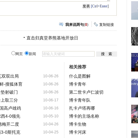
[Ctrl+Enter]
我来说两句
(
0
)
复制链接
直击归真堂养熊基地开放日
网页
新闻
相关推荐
瓦双双出局
什么是图解
10-06-26
朝鲜-搜狐体育
博卡青年
10-06-26
击垫射破门
第二世卡卢仁波切
10-06-26
身上取三分
博卡青年队
10-06-17
国高卢雄鸡
扎卡卢塔再哪
10-06-16
西4-0领先
博卡的主场名称
10-05-10
德梅开二度
博卡生物
10-04-26
3-0斯托克
博卡河床
10-04-25