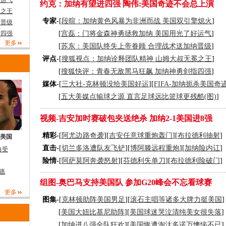
好运气
约克：加纳有望进四强
陶伟:美国奇迹不会总上演
冕之王
专家-
[
段暄：加纳黄色风暴为非洲而战 美国双引擎熄火
]
纳晋级
指四强
[
宫磊：门将金森神勇拯救加纳 美国用光了好运气
]
更多
[
苏东：美国队终失上帝眷顾 合理战术送加纳晋级
]
评点-
[
搜狐视点：加纳诠释团队精神 山姆大叔无冕之王
]
[
搜狐快评：青春无敌黑马狂飙 加纳神勇剑指四强
]
媒体-
[
三大社-克林顿没给美国好运
][
FIFA-加纳扼杀美国奇
[
五大美媒点输球之源 直言足球远比篮球更残酷(图)
]
视频-吉安加时赛破包夹送绝杀 加纳2-1美国进8强
精彩-
[
阿尤边路奇袭
][
吉安任意球重炮轰门
][
布拉德利抽射
]
美国
直击-
[
切兰多洛遭队友飞铲
][
博阿滕远程重炮
][
加纳险内讧
]
自受
险情-
[
阿萨莫阿奔袭怒射
][
芬德利失单刀
][
布拉德利险破门
]
礁
组图-奥巴马支持美国队 参加G20峰会不忘看球赛
更多
图集-
[
克林顿助阵美国男足
][
滚石主唱等诸多大牌力挺美国
]
[
美国大妞比基尼助阵
][
美国球迷哭泣清纯美女很失落
]
[
加纳进八强全队狂欢
][
美国惨遭淘汰多诺万懊恼不已
]