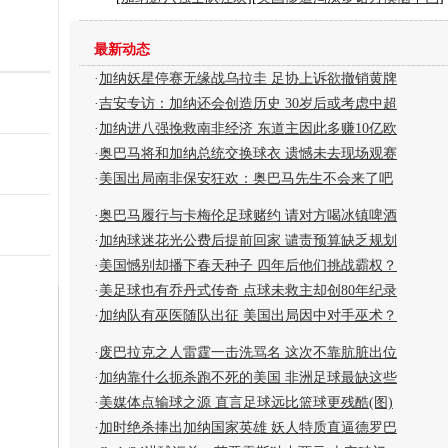
最新动态
·
加纳妖星停赛无缘战乌拉圭 足协上诉欲撤销黄牌
·
吉安专访：加纳还会创造历史 30岁后或考虑中超
·
加纳进八强挽救南非经济 东道主因此多赚10亿欧
·
奥巴马将和加纳总统交换球衣 遗憾未去现场观赛
·
美国出局南非保安狂欢：奥巴马先生不会来了吧
·
奥巴马履行与卡梅伦足球赌约 请对方喝冰镇啤酒
·
加纳球迷花光公费后提前回家 谴责预算缺乏规划
·
美国憾别却播下春天种子 四年后他们挑战霸权？
·
美足球也有乔丹式传奇 点球未救主却创80年纪录
·
加纳队有巫医随队出征 美国出局因中对手巫术？
·
废巴拉克之人雷霆一击洗骂名 这次不靠肮脏出位
·
加纳靠什么扼杀跑不死的美国 非洲足球最缺这些
·
美媒体点输球之源 直言足球远比篮球更残酷(图)
·
加时绝杀捧出加纳国家英雄 妖人特质直逼德罗巴