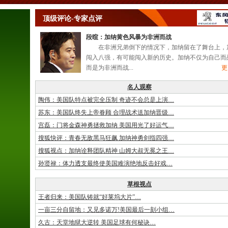
顶级评论-专家点评
段暄：加纳黄色风暴为非洲而战
在非洲兄弟倒下的情况下，加纳留在了舞台上，
闯入八强，有可能闯入新的历史。加纳不仅为自己而
而是为非洲而战...
更
名人观察
陶伟：美国队特点被完全压制 奇迹不会总是上演…
苏东：美国队终失上帝眷顾 合理战术送加纳晋级…
宫磊：门将金森神勇拯救加纳 美国用光了好运气…
搜狐快评：青春无敌黑马狂飙 加纳神勇剑指四强…
搜狐视点：加纳诠释团队精神 山姆大叔无冕之王…
孙贤禄：体力透支最终使美国难演绝地反击好戏…
草根视点
王者归来：美国队铸就“好莱坞大片”…
一亩三分自留地：又见多诺万!美国最后一刻小组…
久古：天堂地狱大逆转 美国足球有何秘诀
…