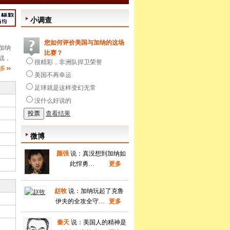
小调查
您如何评价美国与加纳的这场
加纳
比赛？
战，
很精彩，非洲队捍卫荣誉
多
美国不再幸运
足球就是这样变幻无常
没什么好说的
查看结果
微博
颜强
说：真没想到加纳如
此悍勇…
更多
赵牧
说：加纳玩起了克鲁
伊夫的全攻全守…
更多
秦天
说：美国人的精神是