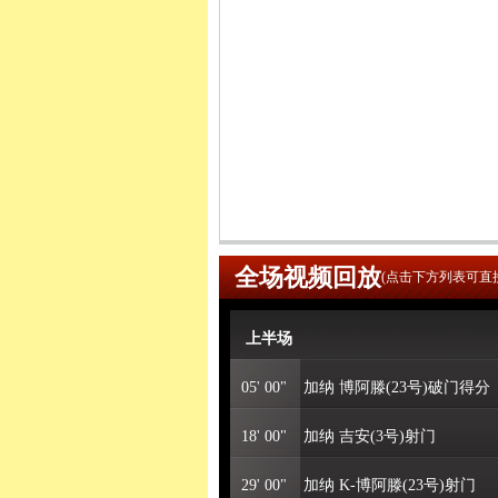
全场视频回放
(点击下方列表可直
上半场
05' 00"
加纳 博阿滕(23号)破门得分
18' 00"
加纳 吉安(3号)射门
29' 00"
加纳 K-博阿滕(23号)射门