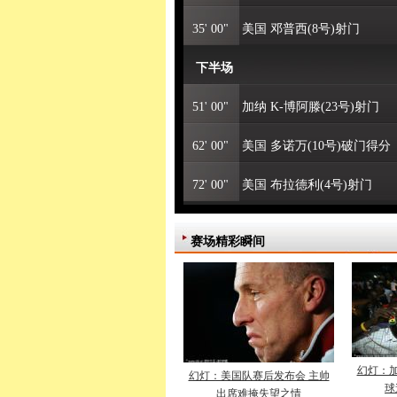
35' 00"
美国 邓普西(8号)射门
下半场
51' 00"
加纳 K-博阿滕(23号)射门
62' 00"
美国 多诺万(10号)破门得分
72' 00"
美国 布拉德利(4号)射门
加时赛
赛场精彩瞬间
93' 00"
加纳 吉安(3号)破门得分
幻灯：加
幻灯：美国队赛后发布会 主帅
球
出席难掩失望之情