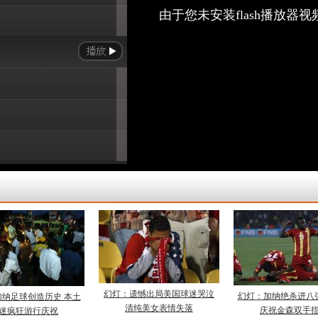
由于您未安装flash播放器
幻灯：遗憾出局美国球迷哭泣
幻灯：加纳绝杀进八
纳足球创造历史 本土
清纯美女表情失落
庆祝金森双手
迷疯狂游行庆祝