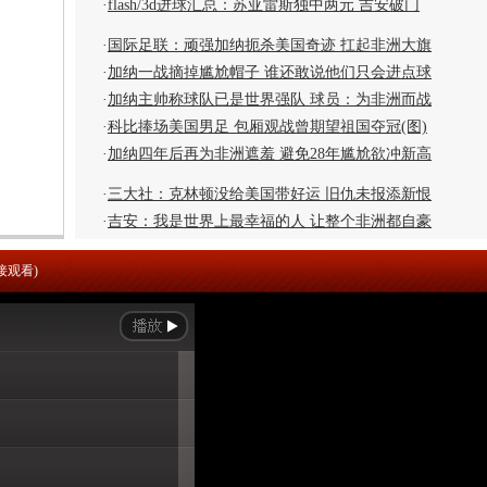
·
flash/3d进球汇总：苏亚雷斯独中两元 吉安破门
·
国际足联：顽强加纳扼杀美国奇迹 扛起非洲大旗
·
加纳一战摘掉尴尬帽子 谁还敢说他们只会进点球
·
加纳主帅称球队已是世界强队 球员：为非洲而战
·
科比捧场美国男足 包厢观战曾期望祖国夺冠(图)
·
加纳四年后再为非洲遮羞 避免28年尴尬欲冲新高
·
三大社：克林顿没给美国带好运 旧仇未报添新恨
·
吉安：我是世界上最幸福的人 让整个非洲都自豪
接观看)