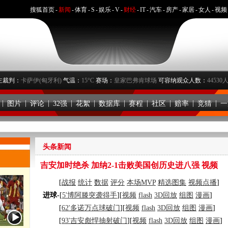
搜狐首页
-
新闻
-
体育
-
S
-
娱乐
-
V
-
财经
-
IT
-
汽车
-
房产
-
家居
-
女人
-
视频
主裁判：
卡萨伊(匈牙利)
气温：
15°C
赛场：
皇家巴弗肯球场
可容纳观众人数：
44530
|
|
|
|
|
|
|
|
|
|
图片
评论
32强
花絮
数据库
赛程
社区
赔率
竞猜
一
头条新闻
吉安加时绝杀 加纳2-1击败美国创历史进八强
视频
[
战报
统计
数据
评分
本场MVP
精选图集
视频点播
]
进球-
[
5'博阿滕突袭得手
][
视频
flash
3D回放
组图
漫画
]
[
62'多诺万点球破门
][
视频
flash
3D回放
组图
漫画
]
[
93'吉安彪悍抽射破门
][
视频
flash
3D回放
组图
漫画
]