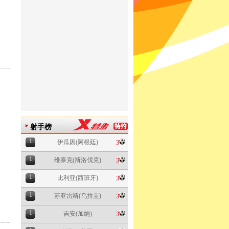
射手榜
1
伊瓜因(阿根廷)
3
1
维泰克(斯洛伐克)
3
1
比利亚(西班牙)
3
1
苏亚雷斯(乌拉圭)
3
1
吉安(加纳)
3