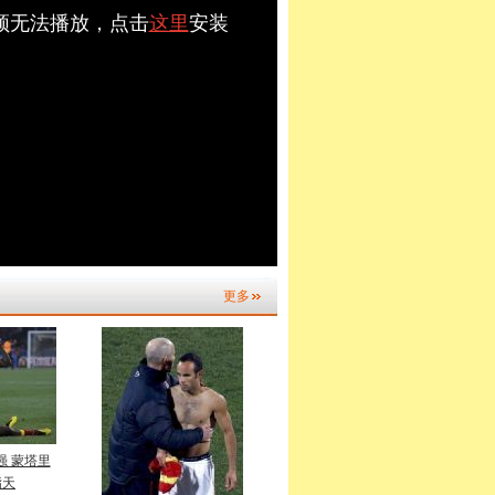
视频无法播放，点击
这里
安装
更多
强 蒙塔里
指天