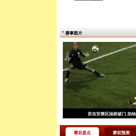
赛事图片
苏吉安禁区抽射破门 加
赛后盘点
赛前预测