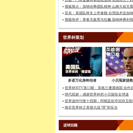
宫磊：门将金森神勇拯救加纳 美国用光了
搜狐视点：加纳诠释团队精神 山姆大叔无
苏东：美国队终失上帝眷顾 合理战术送加
搜狐快评：青春无敌黑马狂飙 加纳神勇剑
世界杯策划
多诺万化身终结者
小贝冤家拯救
世界杯MTV第13期：英格兰遭遇德国 自作
绝代双娇：感谢世界杯把小贝留给女球迷
世界波特刊第十四期：阿根廷欲夺冠存五暗
南非世界杯之英德大战“理”所应当
进球回顾