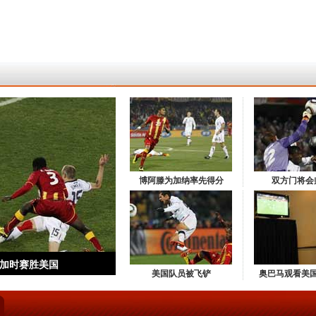
博阿滕为加纳率先得分
双方门将会
纳加时赛胜美国
美国队员被飞铲
奥巴马观看美