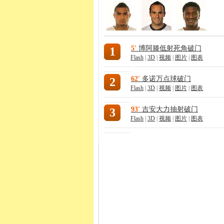
5'
博阿滕低射死角破门
1
Flash
|
3D
|
视频
|
图片
|
图表
62'
多诺万点球破门
2
Flash
|
3D
|
视频
|
图片
|
图表
93'
吉安大力抽射破门
3
Flash
|
3D
|
视频
|
图片
|
图表