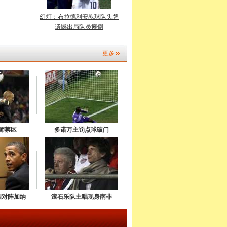
幻灯：布拉德利安慰球队头牌
遗憾出局队员瘫倒
更多
师禁区
多诺万主罚点球破门
国对阵加纳
滚石乐队主唱现身南非