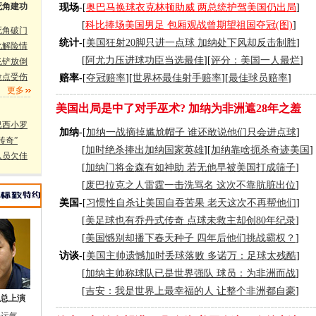
死角建功
现场-
[
奥巴马换球衣克林顿助威 两总统护驾美国仍出局
]
[
科比捧场美国男足 包厢观战曾期望祖国夺冠(图)
]
死角破门
统计-
[
美国狂射20脚只进一点球 加纳处下风却反击制胜
]
化解险情
[
阿尤力压进球功臣当选最佳
][
评分：美国一人最烂
]
飞铲放倒
抢点受伤
赔率-
[
夺冠赔率
][
世界杯最佳射手赔率
][
最佳球员赔率
]
更多
美国出局是中了对手巫术?
加纳为非洲遮28年之羞
巴西小罗
加纳-
[
加纳一战摘掉尴尬帽子 谁还敢说他们只会进点球
]
传奇”
[
加时绝杀捧出加纳国家英雄
][
加纳靠啥扼杀奇迹美国
]
队员欠佳
[
加纳门将金森有如神助 若无他早被美国打成筛子
]
[
废巴拉克之人雷霆一击洗骂名 这次不靠肮脏出位
]
美国-
[
习惯性自杀让美国自吞苦果 老天这次不再帮他们
]
[
美足球也有乔丹式传奇 点球未救主却创80年纪录
]
[
美国憾别却播下春天种子 四年后他们挑战霸权？
]
访谈-
[
美国主帅遗憾加时丢球落败 多诺万：足球太残酷
]
[
加纳主帅称球队已是世界强队 球员：为非洲而战
]
[
吉安：我是世界上最幸福的人 让整个非洲都自豪
]
总上演