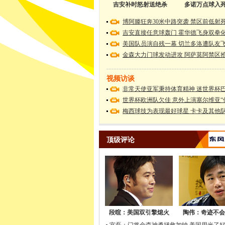
吉安补时怒射送绝杀
多诺万点球入
博阿滕狂奔30米中路突袭 禁区前低射
吉安直接任意球轰门 霍华德飞身双拳
美国队员演自残一幕 切兰多洛遭队友
金森大力门球发动进攻 阿萨莫阿禁区
视频访谈
非常天使亚军秉持体育精神 迷世界杯
世界杯欧洲队欠佳 意外上演塞尔维亚“
梅西球技为表现最好球星 卡卡及其他
顶级评论
段暄：美国双引擎熄火
陶伟：奇迹不会