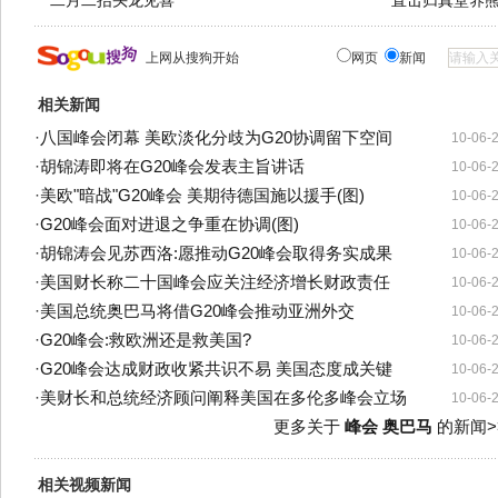
二月二抬头龙见喜
直击归真堂养
上网从搜狗开始
网页
新闻
相关新闻
·
八国峰会闭幕 美欧淡化分歧为G20协调留下空间
10-06-
·
胡锦涛即将在G20峰会发表主旨讲话
10-06-
·
美欧"暗战"G20峰会 美期待德国施以援手(图)
10-06-
·
G20峰会面对进退之争重在协调(图)
10-06-
·
胡锦涛会见苏西洛:愿推动G20峰会取得务实成果
10-06-
·
美国财长称二十国峰会应关注经济增长财政责任
10-06-
·
美国总统奥巴马将借G20峰会推动亚洲外交
10-06-
·
G20峰会:救欧洲还是救美国?
10-06-
·
G20峰会达成财政收紧共识不易 美国态度成关键
10-06-
·
美财长和总统经济顾问阐释美国在多伦多峰会立场
10-06-
更多关于
峰会 奥巴马
的新闻>
相关视频新闻