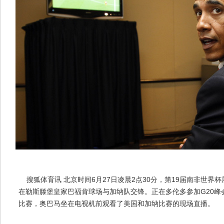
搜狐体育讯 北京时间6月27日凌晨2点30分，第19届南非世界杯
在勒斯滕堡皇家巴福肯球场与加纳队交锋。正在多伦多参加G20峰
比赛，奥巴马坐在电视机前观看了美国和加纳比赛的现场直播。