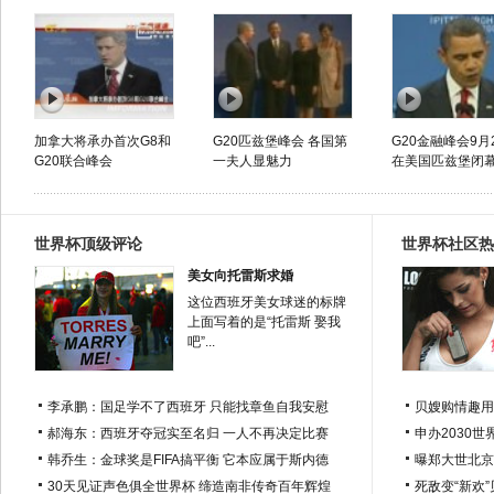
加拿大将承办首次G8和
G20匹兹堡峰会 各国第
G20金融峰会9月
G20联合峰会
一夫人显魅力
在美国匹兹堡闭
世界杯顶级评论
世界杯社区热
美女向托雷斯求婚
这位西班牙美女球迷的标牌
上面写着的是“托雷斯 娶我
吧”...
李承鹏：国足学不了西班牙 只能找章鱼自我安慰
贝嫂购情趣用
郝海东：西班牙夺冠实至名归 一人不再决定比赛
申办2030世
韩乔生：金球奖是FIFA搞平衡 它本应属于斯内德
曝郑大世北京
30天见证声色俱全世界杯 缔造南非传奇百年辉煌
死敌变“新欢