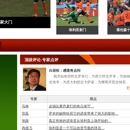
家大门
埃利亚射门
索伦森
顶级评论-专家点评
白岩松：感觉有点闷
我开始有些怀念罗本们，为荷兰怀念罗本，为加纳
念埃辛，为意大利想念卡萨诺，为葡萄牙思念纳尼...
更
专家
视点
马林
这场比赛丹麦打的有点保守…
宫磊
罗本的缺阵给荷兰的进攻带来了很大的影响…
张路
真正有效的进攻是从埃利亚上场开始的…
冉雄飞
埃利亚是一个可以改变节奏的球员…