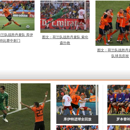
兰队战胜丹麦队 库伊
图文：荷兰队战胜丹麦队 索伦
特比赛中射门
森扑救
图文：荷兰队战胜丹
队球员庆祝
库伊特进球全回放
罗本替