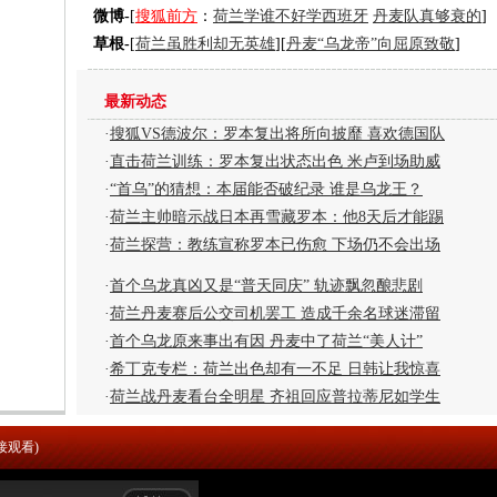
微博-
[
搜狐前方
：
荷兰学谁不好学西班牙
丹麦队真够衰的
]
草根-
[
荷兰虽胜利却无英雄
][
丹麦“乌龙帝”向屈原致敬
]
最新动态
·
搜狐VS德波尔：罗本复出将所向披靡 喜欢德国队
·
直击荷兰训练：罗本复出状态出色 米卢到场助威
·
“首乌”的猜想：本届能否破纪录 谁是乌龙王？
·
荷兰主帅暗示战日本再雪藏罗本：他8天后才能踢
·
荷兰探营：教练宣称罗本已伤愈 下场仍不会出场
·
首个乌龙真凶又是“普天同庆” 轨迹飘忽酿悲剧
·
荷兰丹麦赛后公交司机罢工 造成千余名球迷滞留
·
首个乌龙原来事出有因 丹麦中了荷兰“美人计”
·
希丁克专栏：荷兰出色却有一不足 日韩让我惊喜
·
荷兰战丹麦看台全明星 齐祖回应普拉蒂尼如学生
接观看)