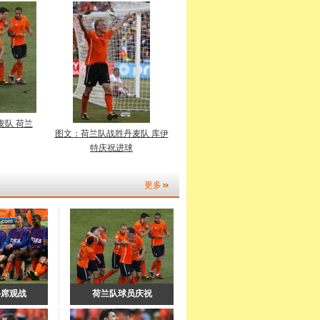
麦队 荷兰
图文：荷兰队战胜丹麦队 库伊
特庆祝进球
更多
补席观战
荷兰队球员庆祝