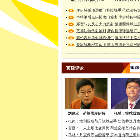
库伊特弧顶远射门将险脱手
范德法特
本特纳后点头槌攻门偏出
库伊特传中
郑智队友反击大力怒射
范佩西停球过
范德法特垫射被封
斯内德停球远射打
索伦森神勇似舒梅切尔
范德法特中路
专家解析橙衣军团 庸人当道必将踢丑
顶级评论
刘建宏：荷兰需库伊特
张斌：输球或激
张路：埃利亚成荷丹战胜副手 防线葬送丹
宫磊：一人上场改变局势 荷兰必须坚持自
马林：丹麦保守自酿苦果 罗本复出荷兰更