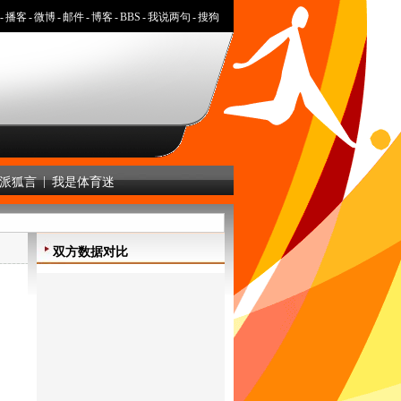
-
播客
-
微博
-
邮件
-
博客
-
BBS
-
我说两句
-
搜狗
|
派狐言
我是体育迷
双方数据对比