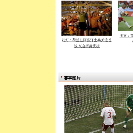
图文：荷
幻灯：荷兰驻阿富汗士兵关注首
战 兴奋挥舞庆祝
赛事图片