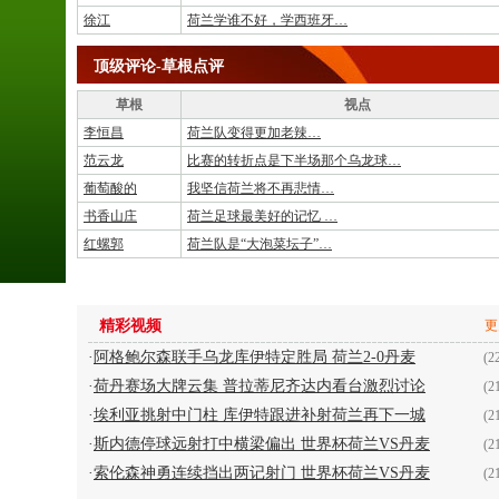
徐江
荷兰学谁不好，学西班牙…
顶级评论-草根点评
草根
视点
李恒昌
荷兰队变得更加老辣…
范云龙
比赛的转折点是下半场那个乌龙球…
葡萄酸的
我坚信荷兰将不再悲情…
书香山庄
荷兰足球最美好的记忆 …
红螺郭
荷兰队是“大泡菜坛子”…
精彩视频
更
·
阿格鲍尔森联手乌龙库伊特定胜局 荷兰2-0丹麦
(2
·
荷丹赛场大牌云集 普拉蒂尼齐达内看台激烈讨论
(2
·
埃利亚挑射中门柱 库伊特跟进补射荷兰再下一城
(2
·
斯内德停球远射打中横梁偏出 世界杯荷兰VS丹麦
(2
·
索伦森神勇连续挡出两记射门 世界杯荷兰VS丹麦
(2