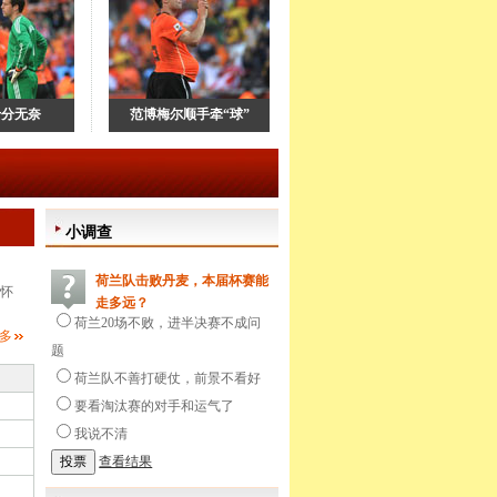
十分无奈
范博梅尔顺手牵“球”
小调查
荷兰队击败丹麦，本届杯赛能
怀
走多远？
荷兰20场不败，进半决赛不成问
多
题
荷兰队不善打硬仗，前景不看好
要看淘汰赛的对手和运气了
我说不清
查看结果