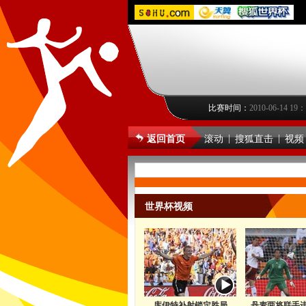
比赛时间：
2010-06-14 19
|
|
返回首页
滚动
搜狐直击
视频
世界杯视频
库伊特补射锁定胜局
丹麦两将联手