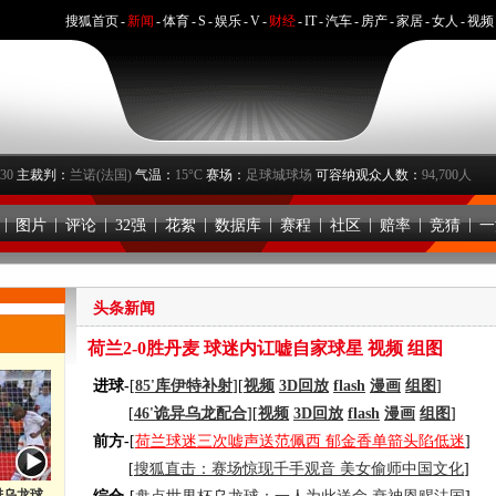
搜狐首页
-
新闻
-
体育
-
S
-
娱乐
-
V
-
财经
-
IT
-
汽车
-
房产
-
家居
-
女人
-
视频
：30
主裁判：
兰诺(法国)
气温：
15°C
赛场：
足球城球场
可容纳观众人数：
94,700人
|
|
|
|
|
|
|
|
|
|
图片
评论
32强
花絮
数据库
赛程
社区
赔率
竞猜
一
头条新闻
荷兰2-0胜丹麦
球迷内讧嘘自家球星
视频
组图
进球-
[
85'库伊特补射
][
视频
3D回放
flash
漫画
组图
]
[
46'诡异乌龙配合
][
视频
3D回放
flash
漫画
组图
]
前方-
[
荷兰球迷三次嘘声送范佩西 郁金香单箭头陷低迷
]
[
搜狐直击：赛场惊现千手观音 美女偷师中国文化
]
进乌龙球