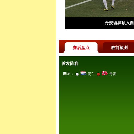
丹麦诡异顶入自
赛后盘点
赛前预测
首发阵容
图示：
荷兰
丹麦