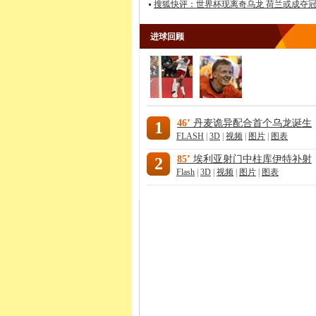
搜狐快评：世界杯现离奇乌龙 荷兰或成夺
进球回顾
46’
丹麦诡异配合首个乌龙诞生
1
FLASH
|
3D
|
视频
|
图片
|
图表
85’
埃利亚射门中柱库伊特补射
2
Flash
|
3D
|
视频
|
图片
|
图表