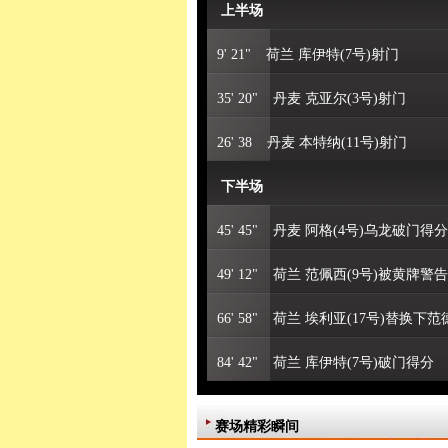
上半场
9' 21"
荷兰 库伊特(7号)射门
35' 20"
丹麦 克亚尔(3号)射门
26' 38
丹麦 本特纳(11号)射门
下半场
45' 45"
丹麦 阿格(4号)乌龙破门得分
49' 12"
荷兰 范佩西(9号)被黄牌警告
66' 58"
荷兰 埃利亚(17号)替换下范德
84' 42"
荷兰 库伊特(7号)破门得分
赛场精彩瞬间