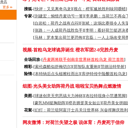
冠奇兵
更多
搜狐-
[
快评：又见离奇乌龙
][
视点：橙军尴尬胜利味同嚼蜡
]
专家-
[
刘建宏：惋惜丹麦功亏一篑
][
李承鹏：当荷兰不再会
[
白岩松：荷丹之战有点闷
][
张斌：这场比赛很令人失
[
张路：一人成荷丹战胜负手
][
李明：看好荷兰挺进决
[
马林：罗本复出荷兰更恐怖
][
宫磊：一人上场改变局
视频-首粒乌龙球诡异诞生 橙衣军团2-0完胜丹麦
全场回放-
[
丹麦两将联手创南非世界杯首粒乌龙 荷兰首胜
]
精彩-
[
索伦森酷似舒梅切尔
][
郑智队友重炮
][
范德法特垫射
]
险情-
[
本特纳后点头槌擦柱而出
][
库伊特传中险酿首粒乌龙
]
组图-光头美女助阵荷丹战 啦啦宝贝热舞点燃激情
美图-
[
球迷创意无穷恶搞大力神杯
][
布拉特现身小范遭黑脚
]
[
豪乳MM挺胸助阵
][
橙衣拥趸美女如云
][
荷丹美女拼靓
花絮-
[
幻灯：荷兰驻阿富汗士兵关注世界杯 兴奋挥舞庆胜利
网友微博：对荷兰失望之极
说体育：丹麦死于信仰