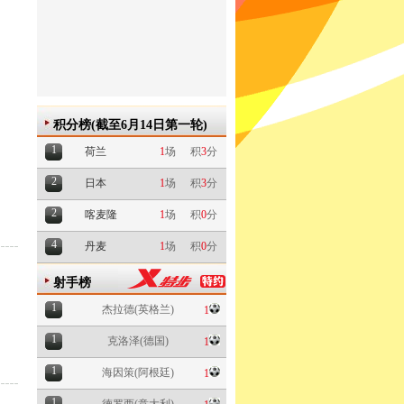
积分榜(截至6月14日第一轮)
1
荷兰
1
场
积
3
分
2
日本
1
场
积
3
分
2
喀麦隆
1
场
积
0
分
4
丹麦
1
场
积
0
分
射手榜
1
杰拉德(英格兰)
1
1
克洛泽(德国)
1
1
海因策(阿根廷)
1
1