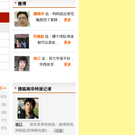
微博
颜晓华
说：呜呜祖拉替范
佩西挡了黄牌…
更多
宋德超
说：哪个球队球迷
都可以喜欢…
更多
徐江
说：荷兰学谁不好，
学西班牙…
更多
多
搜狐南非特派记者
2:03)
1:26)
1:20)
1:17)
徐江
南非世界杯前线：微博再现
1:07)
阿根廷进球瞬间(图)……[
详细
]