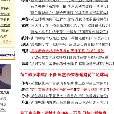
综合-
[
盘点世界杯乌龙球：一人为此送命 衰神恩赐法国
]
[
荷兰失去华丽却更可怕 学意大利内敛待一飞冲天
]
盘带抽射
[
荷兰报18年之仇献给巴斯滕 20场不败向冠军宣战
]
险酿乌龙
声音-
[
荷主帅曝为何不让罗本出场
丹麦乌龙罪臣称倒霉
]
度失良机
击中横梁
媒体-
[
三大社：荷兰侥幸赢球
][
FIFA：荷兰取胜缺说服力
]
左脚劲射
[
荷媒：乌龙礼结束荷兰一尴尬 范佩西逃红牌处罚
]
陋足球
统计-
[
斯内德成本场最佳
数据：荷兰狂射15脚
球员评分
]
更多
现场-
[
高清图：荷兰2球完全回顾 乌龙太诡异库伊特建功
]
图赏-
[
美女看台掀起橙色风暴
][
“天使下凡”助荷兰获胜
]
[
宁波荷兰女球迷欢呼胜利
][
男球迷突闯赛场遭驱逐
]
高清-
[
足球宝贝小蛮腰配修长玉腿 性感演绎世界杯E组对决
]
荷兰缺罗本成四不像
里杰卡尔德:这是荷兰足球吗
传奇-
[
荷兰队长南非首战演百场秀 史上仅仰望三大传奇
]
聚焦-
[
荷兰弃传统中锋如自断一臂
][
荷兰奇兵成新“罗本”
]
发丹麦
分析-
[
荷兰零封对手竟是七个月首次 后防仍埋诸多暗雷
]
麦前程
丹麦-
[
新旗帜带伤首秀让荷兰狼狈
昔日克齐祖之人老迈
]
身特点
加恐怖
希丁克专栏：荷兰出色却有一不足 日韩让我惊喜