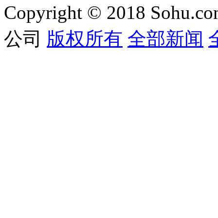
Copyright © 2018 Sohu.co
公司
版权所有
全部新闻