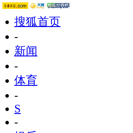
搜狐首页
-
新闻
-
体育
-
S
-