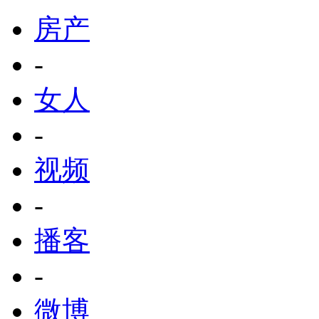
房产
-
女人
-
视频
-
播客
-
微博