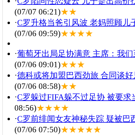
·
C罗陷同性恋疑云 儿子是出高价
(07/07 06:21)
★★
·
C罗升格当爸引风波 老妈照顾儿
(07/06 09:59)
★★★★
·
葡萄牙出局足协满意 主席：我
(07/06 09:01)
★★★
·
德科或将加盟巴西劲旅 合同谈
(07/06 08:58)
★★
·
C罗躲过FIFA躲不过足协 被要求
08:56)
★★★★
·
C罗前绯闻女友神秘失踪 疑被巴西
(07/06 07:50)
★★★★★