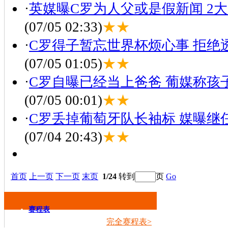
·
英媒曝C罗为人父或是假新闻 2
(07/05 02:33)
★★
·
C罗得子暂忘世界杯烦心事 拒绝
(07/05 01:05)
★★
·
C罗自曝已经当上爸爸 葡媒称孩
(07/05 00:01)
★★
·
C罗丢掉葡萄牙队长袖标 媒曝继
(07/04 20:43)
★★
首页
上一页
下一页
末页
1/24
转到
页
Go
赛程表
完全赛程表>