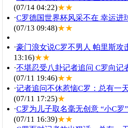
(07/14 04:22)
★★
·
C罗德国世界杯风采不在 幸运进
(07/13 09:48)
★★
·
豪门浪女说C罗不男人 帕里斯攻击
13:16)
★★
·
不堪忍受八卦记者追问 C罗向记
(07/11 19:46)
★★
·
记者追问不休惹恼C罗：总有一
(07/11 17:25)
★
·
C罗为儿子取名毫无创意 “小C罗
(07/11 16:39)
★★