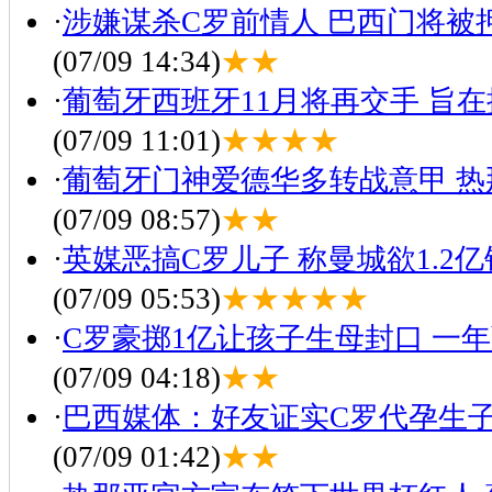
·
涉嫌谋杀C罗前情人 巴西门将被
(07/09 14:34)
★★
·
葡萄牙西班牙11月将再交手 旨
(07/09 11:01)
★★★★
·
葡萄牙门神爱德华多转战意甲 
(07/09 08:57)
★★
·
英媒恶搞C罗儿子 称曼城欲1.2
(07/09 05:53)
★★★★★
·
C罗豪掷1亿让孩子生母封口 一
(07/09 04:18)
★★
·
巴西媒体：好友证实C罗代孕生子 
(07/09 01:42)
★★