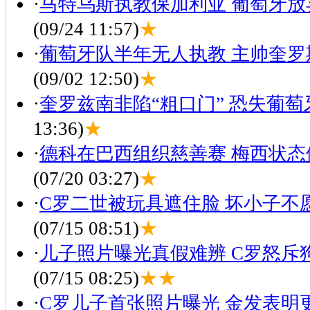
·
马特乌斯执教保加利亚 葡萄牙
(09/24 11:57)
★
·
葡萄牙队半年无人执教 主帅奎
(09/02 12:50)
★
·
奎罗兹南非陷“粗口门” 恐失葡
13:36)
★
·
德科在巴西组织慈善赛 梅西状
(07/20 03:27)
★
·
C罗二世被玩具遮住脸 坏小子不
(07/15 08:51)
★
·
儿子照片曝光真假难辨 C罗怒斥
(07/15 08:25)
★★
·
C罗儿子首张照片曝光 金发表明