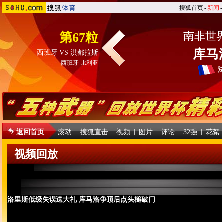
搜狐首页
-
新闻
-
南非世
第67粒
库马
西班牙 VS 洪都拉斯
西班牙 比利亚
|
|
|
|
|
|
返回首页
滚动
搜狐直击
视频
图片
评论
32强
花絮
视频回放
洛里斯低级失误送大礼 库马洛争顶后点头槌破门