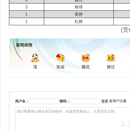
3
角球
1
黄牌
1
红牌
(责
新闻表情
顶
加油
撒花
难过
新用户注册
用户名：
密码：