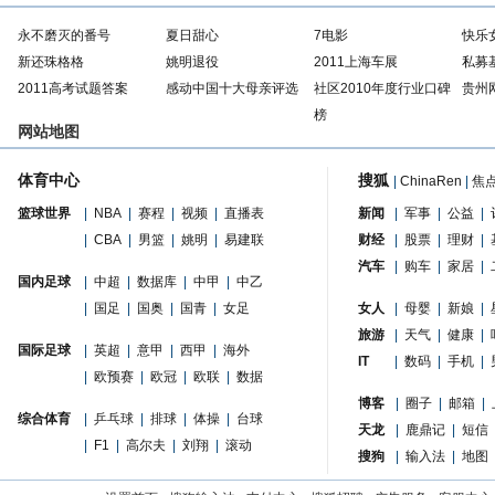
永不磨灭的番号
夏日甜心
7电影
快乐
新还珠格格
姚明退役
2011上海车展
私募
2011高考试题答案
感动中国十大母亲评选
社区2010年度行业口碑
贵州
榜
网站地图
体育中心
搜狐
|
ChinaRen
|
焦
篮球世界
|
NBA
|
赛程
|
视频
|
直播表
新闻
|
军事
|
公益
|
|
CBA
|
男篮
|
姚明
|
易建联
财经
|
股票
|
理财
|
汽车
|
购车
|
家居
|
国内足球
|
中超
|
数据库
|
中甲
|
中乙
|
国足
|
国奥
|
国青
|
女足
女人
|
母婴
|
新娘
|
旅游
|
天气
|
健康
|
国际足球
|
英超
|
意甲
|
西甲
|
海外
IT
|
数码
|
手机
|
|
欧预赛
|
欧冠
|
欧联
|
数据
博客
|
圈子
|
邮箱
|
综合体育
|
乒乓球
|
排球
|
体操
|
台球
天龙
|
鹿鼎记
|
短信
|
F1
|
高尔夫
|
刘翔
|
滚动
搜狗
|
输入法
|
地图