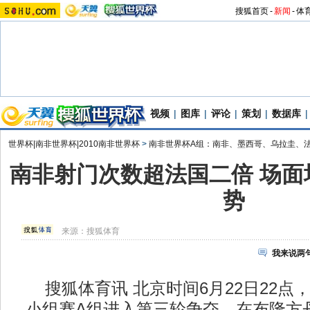
搜狐首页
-
新闻
-
体
视频
|
图库
|
评论
|
策划
|
数据库
|
世界杯|南非世界杯|2010南非世界杯
>
南非世界杯A组：南非、墨西哥、乌拉圭、
南非射门次数超法国二倍 场面
势
来源：
搜狐体育
我来说两
搜狐体育讯 北京时间6月22日22点，
小组赛A组进入第三轮争夺。在布隆方