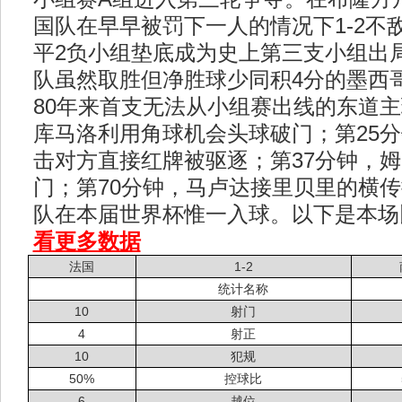
国队在早早被罚下一人的情况下1-2不
平2负小组垫底成为史上第三支小组出
队虽然取胜但净胜球少同积4分的墨西
80年来首支无法从小组赛出线的东道主
库马洛利用角球机会头球破门；第25
击对方直接红牌被驱逐；第37分钟，
门；第70分钟，马卢达接里贝里的横
队在本届世界杯惟一入球。以下是本场
看更多数据
法国
1-2
统计名称
10
射门
4
射正
10
犯规
50%
控球比
6
越位