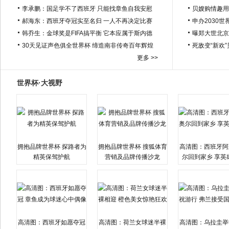
李承鹏：国足学不了西班牙 只能找章鱼自我安慰
贝嫂购情趣用
郝海东：西班牙夺冠实至名归 一人不再决定比赛
申办2030世
韩乔生：金球奖是FIFA搞平衡 它本应属于斯内德
曝郑大世北京
30天见证声色俱全世界杯 缔造南非传奇百年辉煌
死敌变“新欢
更多 >>
世界杯·大视野
拥抱品牌世界杯 探路者为
拥抱品牌世界杯 搜狐体育
高清图：西班牙阿
精英保驾护航
营销及品牌传播沙龙
尔回到家乡 享英
高清图：西班牙如愿夺冠
高清图：荷兰女球迷半裸
高清图：乌拉圭举