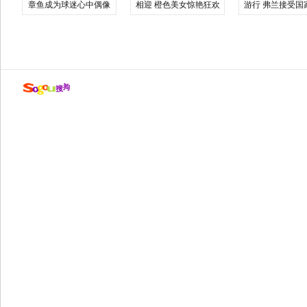
章鱼成为球迷心中偶像
相迎 橙色美女惊艳狂欢
游行 弗兰接受国