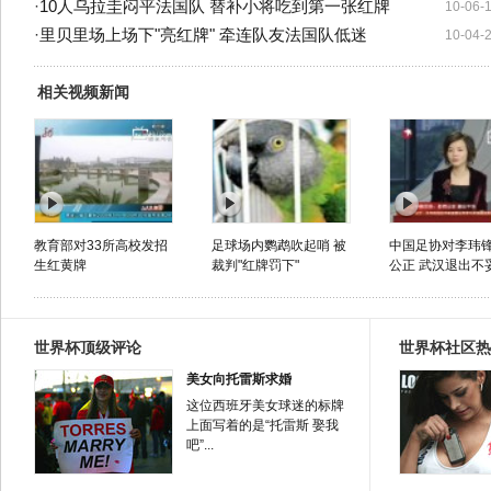
·
10人乌拉圭闷平法国队 替补小将吃到第一张红牌
10-06-
·
里贝里场上场下"亮红牌" 牵连队友法国队低迷
10-04-
相关视频新闻
教育部对33所高校发招
足球场内鹦鹉吹起哨 被
中国足协对李玮
生红黄牌
裁判"红牌罚下"
公正 武汉退出不
世界杯顶级评论
世界杯社区热
美女向托雷斯求婚
这位西班牙美女球迷的标牌
上面写着的是“托雷斯 娶我
吧”...