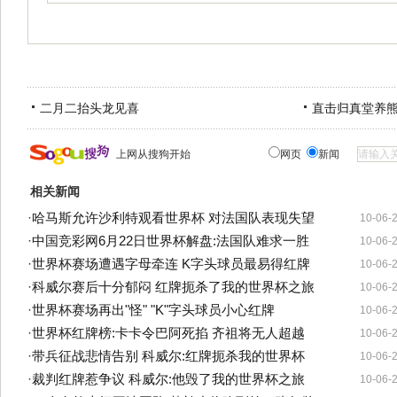
二月二抬头龙见喜
直击归真堂养
上网从搜狗开始
网页
新闻
相关新闻
·
哈马斯允许沙利特观看世界杯 对法国队表现失望
10-06-
·
中国竞彩网6月22日世界杯解盘:法国队难求一胜
10-06-
·
世界杯赛场遭遇字母牵连 K字头球员最易得红牌
10-06-
·
科威尔赛后十分郁闷 红牌扼杀了我的世界杯之旅
10-06-
·
世界杯赛场再出"怪" "K"字头球员小心红牌
10-06-
·
世界杯红牌榜:卡卡令巴阿死掐 齐祖将无人超越
10-06-
·
带兵征战悲情告别 科威尔:红牌扼杀我的世界杯
10-06-
·
裁判红牌惹争议 科威尔:他毁了我的世界杯之旅
10-06-