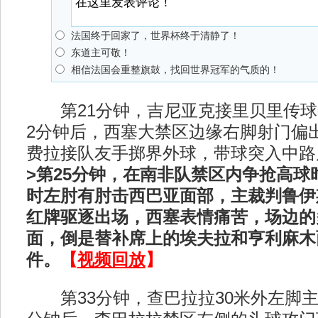
法国终于回家了，世界杯终于清静了！
东道主可敬！
相信法国会重整旗鼓，找回世界冠军的气质的！
第21分钟，吉尼亚克接里贝里传球
2分钟后，西塞大禁区边缘右脚射门偏出
费拉接队友手掷界外球，带球突入中路
>第25分钟，在南非队禁区内争抢高球
时左肘有肘击西巴亚面部，主裁判鲁伊
红牌驱逐出场，西塞表情痛苦，场边的
面，倒是替补席上的埃夫拉和亨利麻木
件。
【
视频回放
】
第33分钟，查巴拉拉30米外左脚主