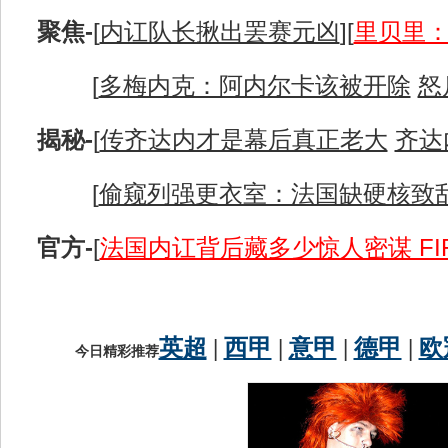
聚焦-
[
内讧队长揪出罢赛元凶
][
里贝里
[
多梅内克：阿内尔卡该被开除
怒
揭秘-
[
传齐达内才是幕后真正老大
齐达
[
偷窥列强更衣室：法国缺硬核致乱
官方-
[
法国内讧背后藏多少惊人密谋 FI