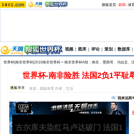
搜狐首页
-
新闻
-
体
视频
|
图库
|
评论
|
策划
|
数据库
|
世界杯|南非世界杯|2010南非世界杯
>
南非世界杯A组：南非、墨西哥、乌拉圭、
世界杯-南非险胜 法国2负1平耻
来源：
搜狐体育
作者：文治
我来说两
古尔库夫染红马卢达破门 法国1