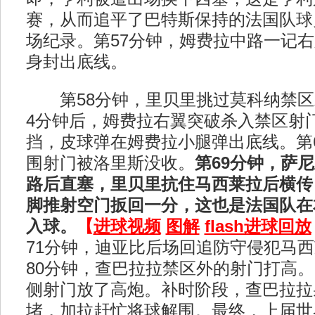
赛，从而追平了巴特斯保持的法国队球
场纪录。第57分钟，姆费拉中路一记
身封出底线。
第58分钟，里贝里挑过莫科纳禁区
4分钟后，姆费拉右翼突破杀入禁区射
挡，皮球弹在姆费拉小腿弹出底线。第
围射门被洛里斯没收。
第69分钟，萨
路后直塞，里贝里抗住马西莱拉后横传
脚推射空门扳回一分，这也是法国队在
入球。
【
进球视频
图解
flash进球回放
71分钟，迪亚比后场回追防守侵犯马
80分钟，查巴拉拉禁区外的射门打高。
侧射门放了高炮。补时阶段，查巴拉拉
堵，加拉赶忙将球解围。最终，上届世