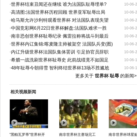
·
世界杯结束丑闻还在继续 谁为法国队耻辱埋单?
10-06-
·
高清图:法国世界杯历程回顾 世界亚军耻辱出局
10-06-
·
哈马斯允许沙利特观看世界杯 对法国队表现失望
10-06-
·
中国竞彩网6月22日世界杯解盘:法国队难求一胜
10-06-
·
南非恐创世界杯耻辱纪录 佩雷拉称将战斗到最后
10-06-
·
世界杯内讧集锦:喀麦隆主帅被架空 法国队兵变(图)
10-06-
·
内讧升级世界杯法国队集体罢训 引足协官员辞职
10-06-
·
希腊一战洗刷世界杯耻辱史 此前战绩竟不如国足
10-06-
·
48年耻辱今朝得雪 智利终结世界杯13场不胜尴尬
10-06-
更多关于
世界杯 耻辱
的新闻>
相关视频新闻
"黑帕瓦罗蒂"世界杯开
南非世界杯主赛场完工
南非世界杯球星