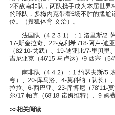
2不敌南非队，两队携手成为本届世界杯
的球队，多梅内克带着5场不胜的尴尬
位。（搜狐体育 文治）。
法国队（4-2-3-1）：1-洛里斯/2-
17-斯奎拉奇、22-克利希 /18-阿卢-
（82'10-戈武）、19-迪亚比/7-里贝里
吉尼亚克（46'15-马卢达）/9-西塞（54
南非队（4-4-2）：1-约瑟夫斯/5-农卡
夸）、20-库马洛、4-莫科纳（队长）、
拉拉、6-西巴亚、23-库博尼（78'11-
尔/17-帕克（68'18-诺姆维特）、9-姆
>>相关阅读