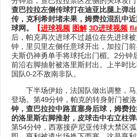
分钟后，查巴拉拉禁区左侧的头球攻门
查巴拉拉左侧传球打在迪亚比腿上弹出
传，克利希封堵未果，姆费拉混乱中近
球网。
【
进球视频
图解
3D进球视频
f
后，帕克再次进球不过越位在先进球被
钟，里贝里左侧任意球开出，加拉门前
夫斯仍神勇单手将球托出门楣。2分钟
前沿右脚抽射被洛里斯封出。上半时比
国队0-2不敌南非队。
下半场伊始，法国队做出调整，马
登场。第49分钟，帕克的转身射门被
钟，查巴拉拉中路直塞身后球，姆费拉
的洛里斯右脚推射，皮球击中右立柱弹
第54分钟，西塞接萨尼亚传球大禁区
即，亨利被遣出场换下西塞，这是亨利