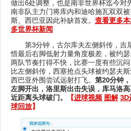
做出6处调整，也是南非世界杯迄今对
南非队主力门将库内和迪哈施瓦双双被
斯、西巴亚因此补缺首发。
查看更多本
多世界杯新闻
第3分钟，古尔库夫左侧斜传，吉尼
惜最后右脚低射力量角度极差，被约瑟
两队节奏打得不快，比赛一度有些沉闷
比左侧斜传，西塞抢点头球被约瑟夫斯
西巴亚外围尝试远射打飞。
第20分钟
左脚开出，洛里斯出击失误，库马洛高
近距离头球破门。
【
进球视频
图解
3
球回放
】
我来说两句
：