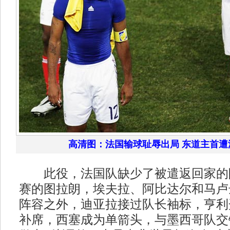
高清图：法国输球耻辱出局 东道主首遭
此役，法国队缺少了被遣返回家的
赛的图拉朗，埃夫拉、阿比达尔和马卢
阵容之外，迪亚拉接过队长袖标，亨利
补席，西塞成为单箭头，与墨西哥队交