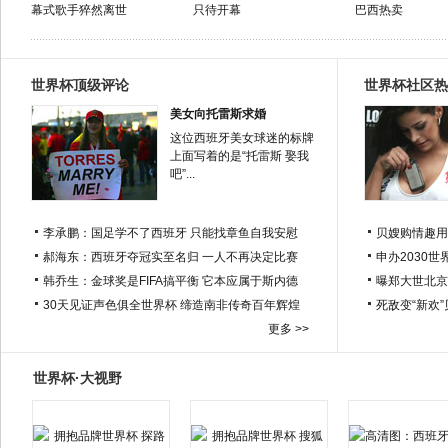
幕式歌手猝然离世
只待开幕
巴西热卖
世界杯顶级评论
世界杯社区热
美女向托雷斯求婚
这位西班牙美女球迷的标牌
上面写着的是“托雷斯 娶我
吧”...
李承鹏：国足学不了西班牙 只能找章鱼自我安慰
贝嫂购情趣用
郝海东：西班牙夺冠实至名归 一人不再决定比赛
申办2030世
韩乔生：金球奖是FIFA搞平衡 它本应属于斯内德
曝郑大世北京
30天见证声色俱全世界杯 缔造南非传奇百年辉煌
死敌变“新欢
更多 >>
世界杯·大视野