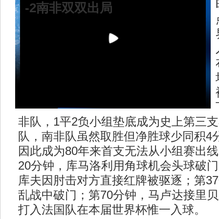
-2南非双双出局
非队，1平2负小组垫底成为史上第三
队，南非队虽然取胜但净胜球少同积4
因此成为80年来首支无法从小组赛出
20分钟，库马洛利用角球机会头球破门
库夫因肘击对方直接红牌被驱逐；第3
乱战中破门；第70分钟，马卢达接里
打入法国队在本届世界杯惟一入球。