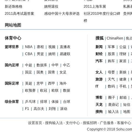
新还珠格格
姚明退役
2011上海车展
私募
2011高考试题答案
感动中国十大母亲评选
社区2010年度行业口碑
贵州
榜
网站地图
体育中心
搜狐
|
ChinaRen
|
焦
篮球世界
|
NBA
|
赛程
|
视频
|
直播表
新闻
|
军事
|
公益
|
|
CBA
|
男篮
|
姚明
|
易建联
财经
|
股票
|
理财
|
汽车
|
购车
|
家居
|
国内足球
|
中超
|
数据库
|
中甲
|
中乙
|
国足
|
国奥
|
国青
|
女足
女人
|
母婴
|
新娘
|
旅游
|
天气
|
健康
|
国际足球
|
英超
|
意甲
|
西甲
|
海外
IT
|
数码
|
手机
|
|
欧预赛
|
欧冠
|
欧联
|
数据
博客
|
圈子
|
邮箱
|
综合体育
|
乒乓球
|
排球
|
体操
|
台球
天龙
|
鹿鼎记
|
短信
|
F1
|
高尔夫
|
刘翔
|
滚动
搜狗
|
输入法
|
地图
设置首页
-
搜狗输入法
-
支付中心
-
搜狐招聘
-
广告服务
-
客服中心
Copyright
©
2018 Sohu.com 