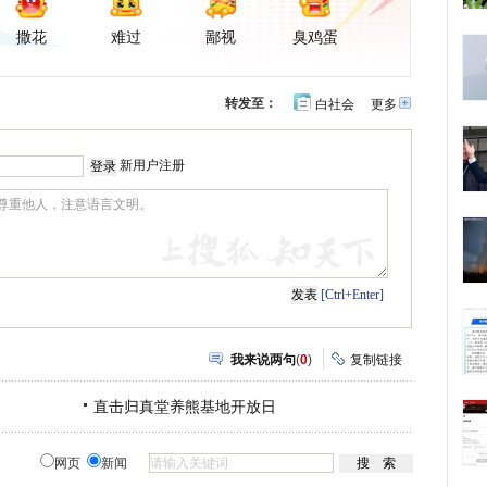
撒花
难过
鄙视
臭鸡蛋
转发至：
白社会
更多
开
心
豆
网
瓣
新用户注册
[Ctrl+Enter]
我来说两句
(
0
)
复制链接
直击归真堂养熊基地开放日
网页
新闻