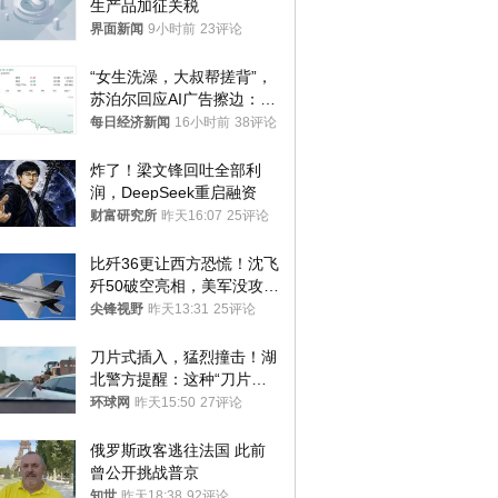
生产品加征关税
界面新闻
9小时前
23评论
“女生洗澡，大叔帮搓背”，
苏泊尔回应AI广告擦边：视
频全下架，已强化内容管理
每日经济新闻
16小时前
38评论
与审核
炸了！梁文锋回吐全部利
润，DeepSeek重启融资
财富研究所
昨天16:07
25评论
比歼36更让西方恐慌！沈飞
歼50破空亮相，美军没攻克
的技术被拿下
尖锋视野
昨天13:31
25评论
刀片式插入，猛烈撞击！湖
北警方提醒：这种“刀片超
车”，太危险了
环球网
昨天15:50
27评论
俄罗斯政客逃往法国 此前
曾公开挑战普京
知世
昨天18:38
92评论