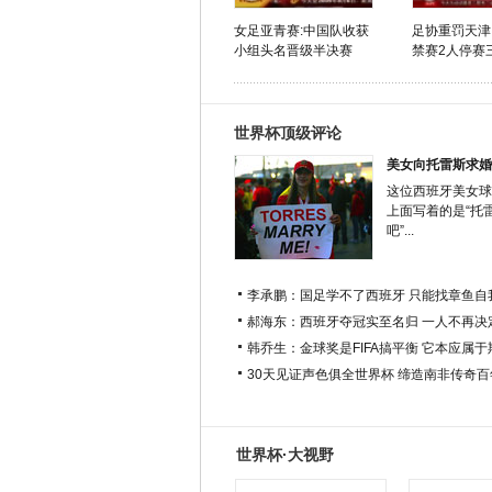
女足亚青赛:中国队收获
足协重罚天津
小组头名晋级半决赛
禁赛2人停赛
世界杯顶级评论
美女向托雷斯求婚
这位西班牙美女球
上面写着的是“托
吧”...
李承鹏：国足学不了西班牙 只能找章鱼自
郝海东：西班牙夺冠实至名归 一人不再决
韩乔生：金球奖是FIFA搞平衡 它本应属
30天见证声色俱全世界杯 缔造南非传奇
世界杯·大视野