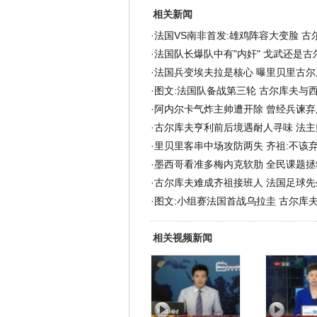
相关新闻
·
法国VS南非首发:雄鸡阵容大变脸 古
·
法国队长爆队中有"内奸" 戈武还是古
·
法国兵变埃夫拉是核心 曝里贝里古尔
·
图文:法国队备战第三轮 古尔库夫与
·
阿内尔卡气炸主帅遭开除 曾经兵谏弃
·
古尔库夫亨利前后境遇耐人寻味 法主
·
里贝里客串中场攻防两失 齐祖:不该
·
墨西哥看准多梅内克软肋 全民课题拯
·
古尔库夫难成齐祖接班人 法国足球先
·
图文:小组赛法国首战乌拉圭 古尔库
相关视频新闻