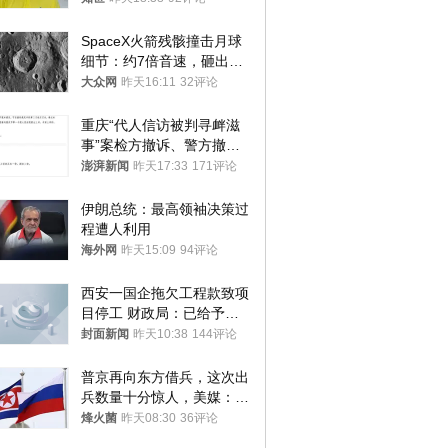
SpaceX火箭残骸撞击月球
细节：约7倍音速，砸出直
径约30米撞击坑
大众网
昨天16:11
32评论
重庆“代人信访被判寻衅滋
事”案检方撤诉、警方撤
案，两被告人获国赔
澎湃新闻
昨天17:33
171评论
伊朗总统：最高领袖决策过
程遭人利用
海外网
昨天15:09
94评论
西安一国企拖欠工程款致项
目停工 财政局：已给予处
分，正督促整改
封面新闻
昨天10:38
144评论
普京再向东方借兵，这次出
兵数量十分惊人，美媒：俄
朝要动真格？
烽火菌
昨天08:30
36评论