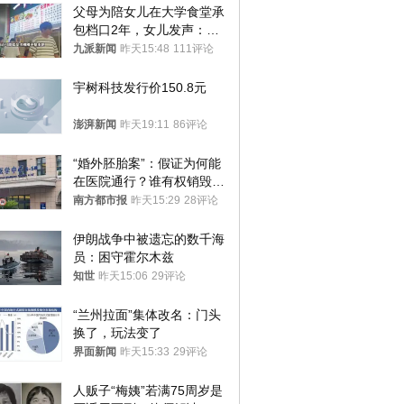
父母为陪女儿在大学食堂承
包档口2年，女儿发声：初
衷是为了陪伴，毕业后将不
九派新闻
昨天15:48
111评论
再营业
宇树科技发行价150.8元
澎湃新闻
昨天19:11
86评论
“婚外胚胎案”：假证为何能
在医院通行？谁有权销毁胚
胎？
南方都市报
昨天15:29
28评论
伊朗战争中被遗忘的数千海
员：困守霍尔木兹
知世
昨天15:06
29评论
“兰州拉面”集体改名：门头
换了，玩法变了
界面新闻
昨天15:33
29评论
人贩子“梅姨”若满75周岁是