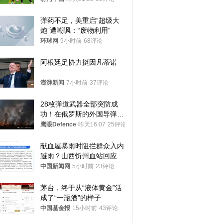
弹药不足，美重启“超级大
炮”遭嘲讽：“废物利用”
环球网
9小时前
68评论
阿根廷足协力挺因凡蒂诺
澎湃新闻
7小时前
37评论
28枚弹道武器全部突防成
功！在俄罗斯的外国导弹发
射车都是合法打击目标
鹰眼Defence
昨天16:07
25评论
献血屋暴雨时阻拦群众入内
避雨？山西忻州血站回应
中国新闻网
5小时前
23评论
茅台，终于从“液体黄金”活
成了“一瓶酒”的样子
中国基金报
15小时前
43评论