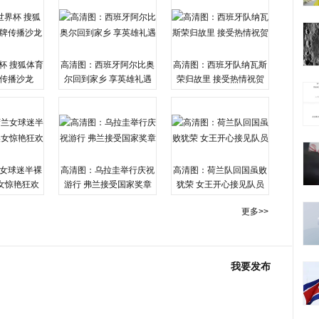
杯 搜狐体育
高清图：西班牙阿尔比奥
高清图：西班牙队纳瓦斯
传播沙龙
尔回到家乡 享英雄礼遇
荣归故里 接受热情祝贺
女球迷半裸
高清图：乌拉圭举行庆祝
高清图：荷兰队回国虽败
女惊艳狂欢
游行 弗兰接受国家奖章
犹荣 女王开心接见队员
更多>>
我要发布