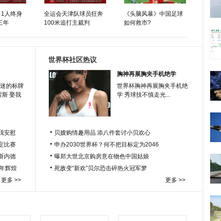
 1人终身
全运会天津队球员狂奔
《头脑风暴》中国足球
三年
100米追打主裁判
如何救市?
世界杯社区热议
胸神再展胸夹手机绝学
迷的标牌
世界杯胸神再展胸夹手机绝
雷斯 娶我
学 秀球技不慎走光...
我安慰
贝嫂购情趣用品 添八件套讨小贝欢心
定比赛
申办2030世界杯？何不把目标定为2046
于斯内德
曝郑大世北京购房意在物色中国姑娘
百年辉煌
死敌变“新欢”贝尔恐击碎热火冠军梦
更多 >>
更多 >>