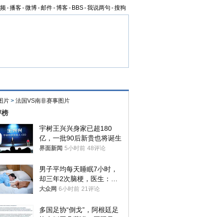
频
-
播客
-
微博
-
邮件
-
博客
-
BBS
-
我说两句
-
搜狗
图片
>
法国VS南非赛事图片
评榜
宇树王兴兴身家已超180
亿，一批90后新贵也将诞生
界面新闻
5小时前
48评论
男子平均每天睡眠7小时，
却三年2次脑梗，医生：这
样睡觉更伤身
大众网
6小时前
21评论
多国足协“倒戈”，阿根廷足