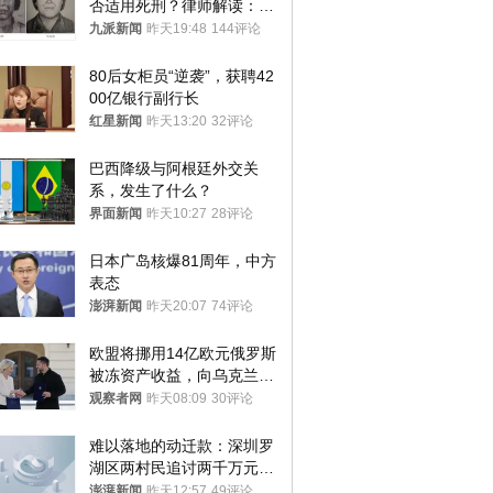
否适用死刑？律师解读：很
大概率不会被判处死刑
九派新闻
昨天19:48
144评论
80后女柜员“逆袭”，获聘42
00亿银行副行长
红星新闻
昨天13:20
32评论
巴西降级与阿根廷外交关
系，发生了什么？
界面新闻
昨天10:27
28评论
日本广岛核爆81周年，中方
表态
澎湃新闻
昨天20:07
74评论
欧盟将挪用14亿欧元俄罗斯
被冻资产收益，向乌克兰提
供援助
观察者网
昨天08:09
30评论
难以落地的动迁款：深圳罗
湖区两村民追讨两千万元动
迁款八年未果
澎湃新闻
昨天12:57
49评论