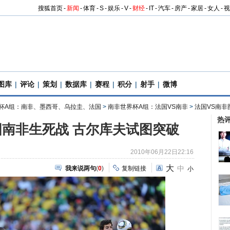
搜狐首页
-
新闻
-
体育
-
S
-
娱乐
-
V
-
财经
-
IT
-
汽车
-
房产
-
家居
-
女人
-
视
图库
|
评论
|
策划
|
数据库
|
赛程
|
积分
|
射手
|
微博
杯A组：南非、墨西哥、乌拉圭、法国
>
南非世界杯A组：法国VS南非
>
法国VS南非
热
南非生死战 古尔库夫试图突破
2010年06月22日22:16
大
中
我来说两句
(
0
)
复制链接
小