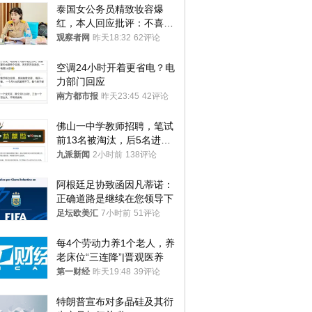
泰国女公务员精致妆容爆
红，本人回应批评：不喜欢
就别看
观察者网
昨天18:32
62评论
空调24小时开着更省电？电
力部门回应
南方都市报
昨天23:45
42评论
佛山一中学教师招聘，笔试
前13名被淘汰，后5名进体
检，被疑萝卜岗，官方通
九派新闻
2小时前
138评论
报：已叫停
阿根廷足协致函因凡蒂诺：
正确道路是继续在您领导下
足坛欧美汇
7小时前
51评论
每4个劳动力养1个老人，养
老床位“三连降”|晋观医养
第一财经
昨天19:48
39评论
特朗普宣布对多晶硅及其衍