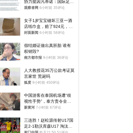
协力挺因凡蒂诺：国际足联
今后应继续在其领导下前行
观察者网
6小时前
35评论
女子1岁宝宝碰坏三亚一酒
店纸巾盒，赔了924元，发
帖吐槽后酒店退还一半的
封面新闻
6小时前
58评论
钱，当地市监局回应
假结婚证做出真胚胎 谁有
权销毁?
南方都市报
9小时前
36评论
人大教授花35万公款考证莫
言家世 荒诞吗
狐度
9小时前
450评论
中国游客在泰国机场遭“歧
视性手势”，泰方责令全面
调查，对责任人采取最严厉
新黄河
7小时前
67评论
处分
三连胜！赵松源传射U17国
足2-1勒沃库森U17 淘汰赛
将战河床
射门中国
昨天21:50
51评论