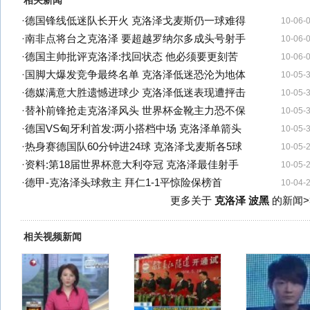
相关新闻
·
德国锋线低迷队长开火 克洛泽戈麦斯仍一球难得
10-06-
·
南非点将台之克洛泽 要超越罗纳尔多成头号射手
10-06-
·
德国主帅批评克洛泽:找回状态 他必须要更刻苦
10-06-
·
国脚大爆发竞争最终名单 克洛泽低迷恐沦为地体
10-05-
·
德媒满意大胜遗憾进球少 克洛泽低迷表现遭抨击
10-05-
·
替补前锋抢走克洛泽风头 世界杯金靴主力恐不保
10-05-
·
德国VS匈牙利首发:两小搭档中场 克洛泽单箭头
10-05-
·
热身赛德国队60分钟进24球 克洛泽戈麦斯各5球
10-05-
·
资料:第18届世界杯意大利夺冠 克洛泽最佳射手
10-05-
·
德甲-克洛泽头球救主 拜仁1-1平惊险保榜首
10-04-
更多关于
克洛泽 波黑
的新闻>
相关视频新闻