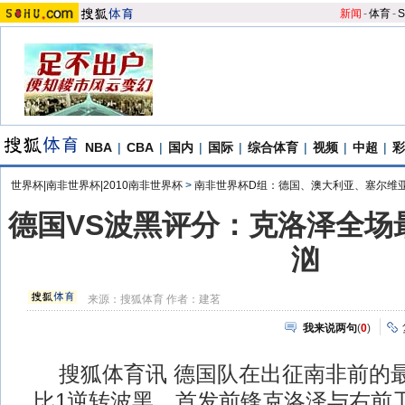
新闻
-
体育
-
S
NBA
|
CBA
|
国内
|
国际
|
综合体育
|
视频
|
中超
|
彩
世界杯|南非世界杯|2010南非世界杯
>
南非世界杯D组：德国、澳大利亚、塞尔维
德国VS波黑评分：克洛泽全场
汹
来源：
搜狐体育
作者：建茗
我来说两句
(
0
)
搜狐体育讯 德国队在出征南非前的最
比1逆转波黑，首发前锋克洛泽与右前