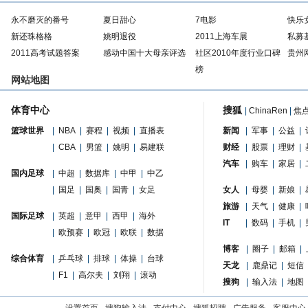
永不磨灭的番号
夏日甜心
7电影
快乐
新还珠格格
姚明退役
2011上海车展
私募
2011高考试题答案
感动中国十大母亲评选
社区2010年度行业口碑
贵州
榜
网站地图
体育中心
搜狐
|
ChinaRen
|
焦
篮球世界
|
NBA
|
赛程
|
视频
|
直播表
新闻
|
军事
|
公益
|
|
CBA
|
男篮
|
姚明
|
易建联
财经
|
股票
|
理财
|
汽车
|
购车
|
家居
|
国内足球
|
中超
|
数据库
|
中甲
|
中乙
|
国足
|
国奥
|
国青
|
女足
女人
|
母婴
|
新娘
|
旅游
|
天气
|
健康
|
国际足球
|
英超
|
意甲
|
西甲
|
海外
IT
|
数码
|
手机
|
|
欧预赛
|
欧冠
|
欧联
|
数据
博客
|
圈子
|
邮箱
|
综合体育
|
乒乓球
|
排球
|
体操
|
台球
天龙
|
鹿鼎记
|
短信
|
F1
|
高尔夫
|
刘翔
|
滚动
搜狗
|
输入法
|
地图