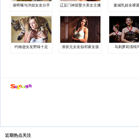
谢晖曝与洋妞女友分手
辽足门神迎娶大美女主播
曼城乳娃全裸遮
约翰逊女友野味十足
准状元女友似邻家女孩
马刺萝莉清纯
近期热点关注