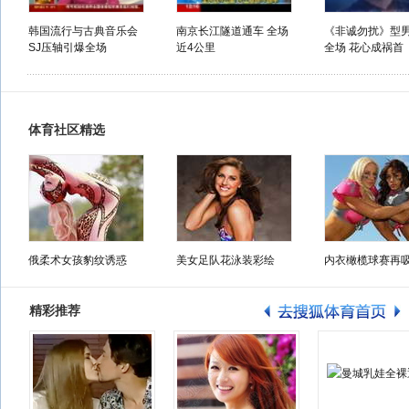
韩国流行与古典音乐会
南京长江隧道通车 全场
《非诚勿扰》型
SJ压轴引爆全场
近4公里
全场 花心成祸首
体育社区精选
俄柔术女孩豹纹诱惑
美女足队花泳装彩绘
内衣橄榄球赛再
精彩推荐