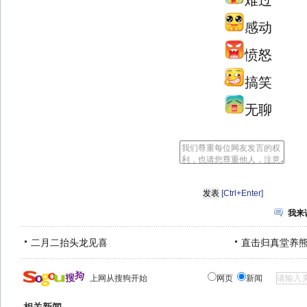
难过
感动
愤怒
搞笑
无聊
[Ctrl+Enter]
我来
二月二抬头龙见喜
直击归真堂养
上网从搜狗开始
网页
新闻