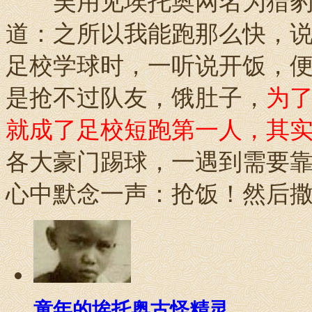
吴用见埃托奥网名为猎豹
道：之所以我能跑那么快，
足校学球时，一听说开饭，
是抢不过队友，饿肚子，
为了
就成了足校短跑第一人，其
各大豪门踢球，一遇到需要
心中默念一声：抢饭！然后撒
童年的埃托奥古怪精灵