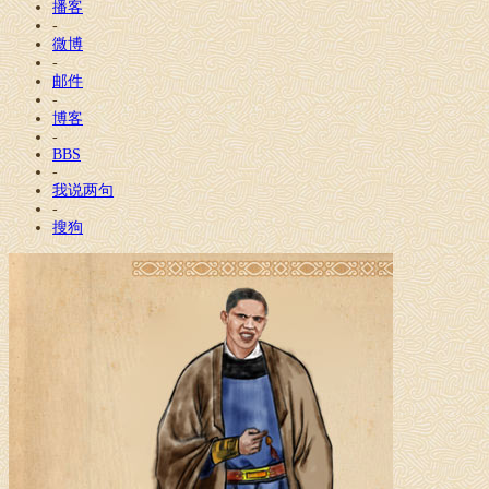
播客
-
微博
-
邮件
-
博客
-
BBS
-
我说两句
-
搜狗