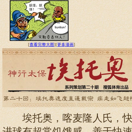
[
查看完整大图
][
更多漫画
]
埃托奥，喀麦隆人氏，快速
进球有超常饥饿感，善于快