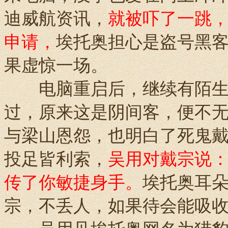
迪威航资讯，
就被吓了一跳，
申请，
埃托奥担心是盗号黑客
果虚惊一场。
电脑重启后，继续有陌生人
过，原来这是阴间客，便不
与梁山恩怨，也明白了死鬼
投足皆利索，
吴用对戴宗说
传了你敏捷身手。
埃托奥耳
宗，不丢人，如果待会能吸