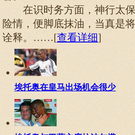
在识时务方面，神行太保戴
险情，便脚底抹油，当真是
诠释。……[
查看详细
]
埃托奥在皇马出场机会很少