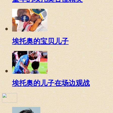
埃托奥的宝贝儿子
埃托奥的儿子在场边观战