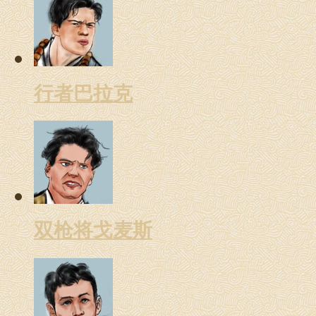
行者巴拉克
双枪将戈麦斯