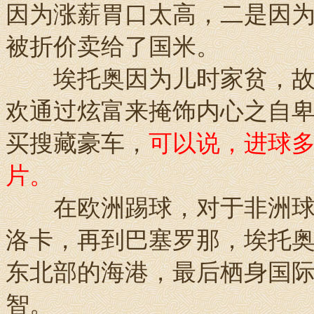
因为涨薪胃口太高，二是因
被折价卖给了国米。
埃托奥因为儿时家贫，故对
欢通过炫富来掩饰内心之自
买搜藏豪车，
可以说，进球
片。
在欧洲踢球，对于非洲球员
洛卡，再到巴塞罗那，埃托
东北部的海港，最后栖身国
智。