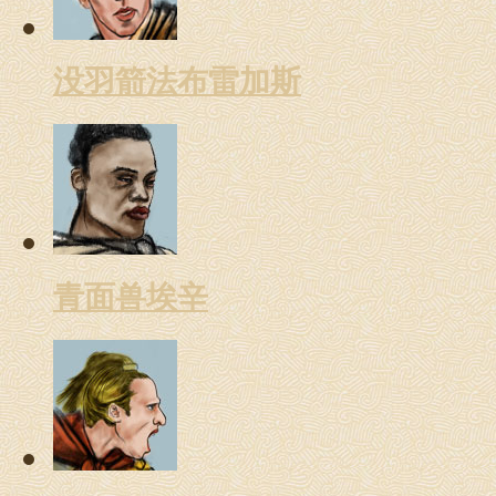
没羽箭法布雷加斯
青面兽埃辛