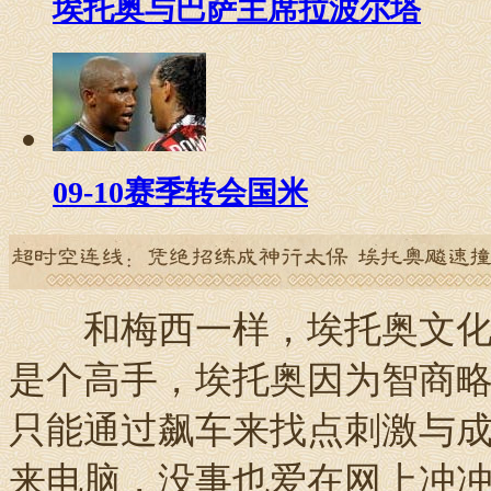
埃托奥与巴萨主席拉波尔塔
09-10赛季转会国米
和梅西一样，埃托奥文化程
是个高手，埃托奥因为智商略
只能通过飙车来找点刺激与
来电脑，没事也爱在网上冲