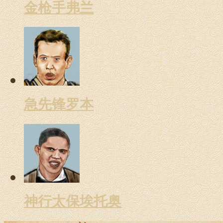
金枪手弗兰
急先锋罗本
神行太保埃托奥