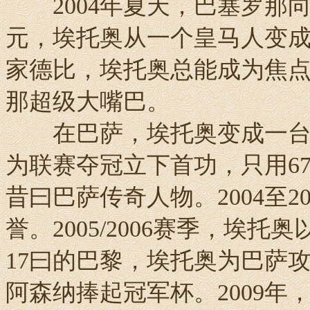
2004年夏天，巴塞罗那向
元，埃托奥从一个皇马人变成
家德比，埃托奥总能成为焦
那超级大嘴巴。
在巴萨，埃托奥变成一台进
为联赛夺冠立下首功，只用6
昔曰巴萨传奇人物。2004至
誉。2005/2006赛季，埃托
17曰的巴黎，埃托奥为巴萨
阿森纳捧起冠军杯。2009年