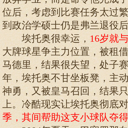
位后，考虑到比赛任务太过
到政治学硕士仍是弗兰退役
埃托奥很幸运，
16岁就
大牌球星争主力位置，被租
马德里，结果很失望，处子赛
年，埃托奥不甘坐板凳，主动
神勇，又被皇马召回，结果
上。冷酷现实让埃托奥彻底
季，其间帮助这支小球队夺