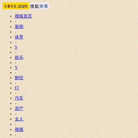
搜狐首页
-
新闻
-
体育
-
S
-
娱乐
-
V
-
财经
-
IT
-
汽车
-
房产
-
女人
-
视频
-