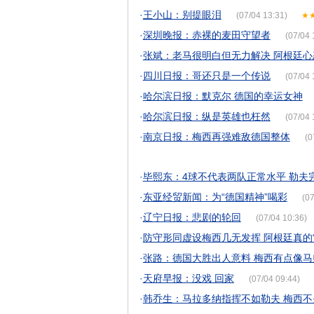
·
王小山：别提眼泪
(07/04 13:31)
★
·
深圳晚报：赤裸的麦田守望者
(07/04 
·
张斌：老马很明白但无力解决 阿根廷心
·
四川日报：哥还只是一个传说
(07/04 
·
哈尔滨日报：默克尔 德国的幸运女神
·
哈尔滨日报：纵是英雄也枉然
(07/04 
·
南京日报：梅西再强难敌德国整体
(0
·
毕熙东：4球不代表两队正常水平 勒夫
·
东亚经贸新闻：为“德国精神”喝彩
(07
·
辽宁日报：悲剧的轮回
(07/04 10:36)
·
防守形同虚设梅西几无发挥 阿根廷真的“
·
张路：德国大胜出人意料 梅西有点像马
·
天府早报：没戏 回家
(07/04 09:44)
·
韩乔生：马拉多纳指挥不如勒夫 梅西不