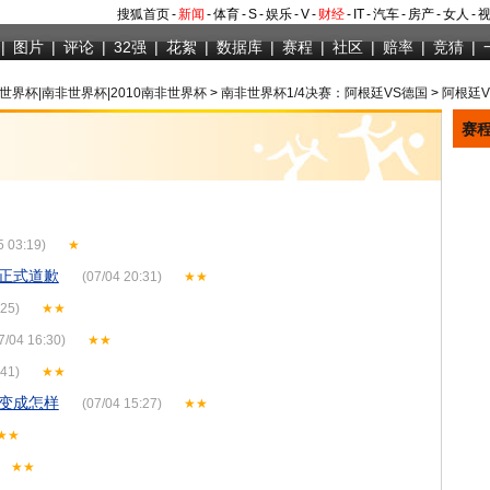
搜狐首页
-
新闻
-
体育
-
S
-
娱乐
-
V
-
财经
-
IT
-
汽车
-
房产
-
女人
-
|
图片
|
评论
|
32强
|
花絮
|
数据库
|
赛程
|
社区
|
赔率
|
竞猜
|
世界杯|南非世界杯|2010南非世界杯
>
南非世界杯1/4决赛：阿根廷VS德国
>
阿根廷
赛
5 03:19)
★
正式道歉
(07/04 20:31)
★★
:25)
★★
7/04 16:30)
★★
:41)
★★
变成怎样
(07/04 15:27)
★★
★★
★★