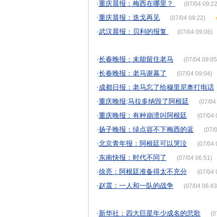
·
重庆晨报：梅西在哪里？
(07/04 09:22
·
重庆晨报：迭戈再见
(07/04 09:22)
·
武汉晨报：贝利的报复
(07/04 09:06)
·
长春晚报：未能留住老马
(07/04 09:05
·
长春晚报：老马谢幕了
(07/04 09:04)
·
成都日报：老马忘了给穆里尼奥打电话
·
重庆晚报;马拉多纳毁了阿根廷
(07/04
·
重庆晚报：有种崩溃叫阿根廷
(07/04 
·
扬子晚报：绿点容不下梅西的蓝
(07/0
·
北京青年报：阿根廷可以哭泣
(07/04 
·
东南快报：时代不同了
(07/04 06:51)
·
徐亮：阿根廷准备得太不充分
(07/04 
·
赵震：一人和一队的战争
(07/04 06:43
·
新华社：四大巨星年少成名的悲歌
(0