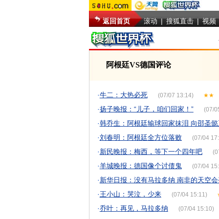
返回首页
滚动
|
搜狐直击
|
视频
阿根廷VS德国评论
·
牛二：大热必死
(07/07 13:14)
★★
·
扬子晚报：“儿子，咱们回家！”
(07/0
·
韩乔生：阿根廷输球回家抹泪 向邵圣懿
·
刘春明：阿根廷全方位落败
(07/04 17
·
新民晚报：梅西，等下一个四年吧
(0
·
羊城晚报：德国像个讨债鬼
(07/04 15
·
新华日报：没有马拉多纳 南非的天空会
·
王小山：哭泣，少来
(07/04 15:11)
·
乔叶：再见，马拉多纳
(07/04 15:10)