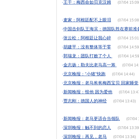
·
王干：梅西命如贝克汉姆
(07/04 15:09
·
麦家：阿根廷配不上眼泪
(07/04 15:08
·
中国击剑队王海滨：德国队胜在赛前准
·
张云松：阿根廷让我心碎
(07/04 15:01
·
胡建平：没有整体等于零
(07/04 14:59
·
郭瑞龙：团队打败了个人
(07/04 14:59
·
金志扬：勒夫比老马高一筹
(07/04 14
·
北京晚报：“小猪”快跑
(07/04 14:44)
·
北京晚报：老马爸爸梅西宝贝 回家睡觉
·
新闻晚报：恨他 因为爱他
(07/04 13:4
·
贾志刚：德国人的神经
(07/04 13:43)
·
新闻晚报：老马更适合当领队
(07/04 
·
深圳晚报：触不到的恋人
(07/04 13:39
·
深圳晚报：再见，老马
(07/04 13:34)