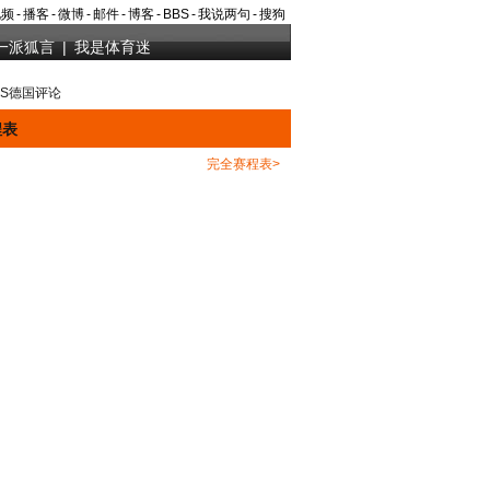
视频
-
播客
-
微博
-
邮件
-
博客
-
BBS
-
我说两句
-
搜狗
一派狐言
|
我是体育迷
VS德国评论
程表
完全赛程表>