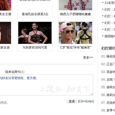
11名
幻灯：
美女主播
曼城乳娃全裸遮3点
梅西儿子肥嘟嘟粉嫩嫩
幻灯：
幻灯：
幻灯：
德国输
邻家女孩
马刺萝莉清纯可爱
C罗"簪花"伊布"戴胸罩"
幻灯排
01.
曝前国
更多>>
02.
辽足门
我来说两句
(
1
)
03.
英超9
04.
丑闻！
05.
谢晖自
06.
谢莉尔
[Ctrl+Enter]
明用语。
07.
厄祖的
08.
新季