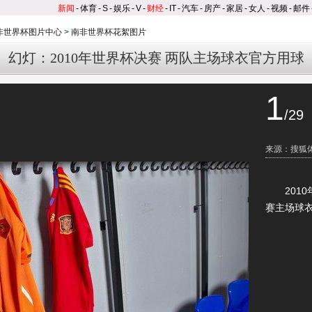
新闻
-
体育
-
S
-
娱乐
-
V
-
财经
-
IT
-
汽车
-
房产
-
家居
-
女人
-
视频
-
邮件
南非世界杯图片中心
>
南非世界杯花絮图片
幻灯：2010年世界杯决赛 两队主场球衣官方用球
1
/29
来源：搜狐
2010年
赛主场球