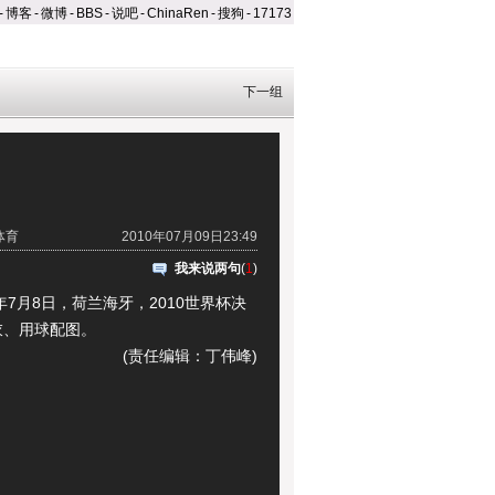
-
博客
-
微博
-
BBS
-
说吧
-
ChinaRen
-
搜狗
-
17173
下一组
体育
2010年07月09日23:49
我来说两句
(
1
)
7月8日，荷兰海牙，2010世界杯决
衣、用球配图。
(责任编辑：丁伟峰)