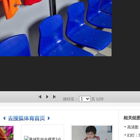
跳转至：
页
1/29
相关组
高清图
幻灯：