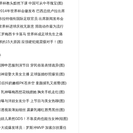
世界杯教头黯然下课 中国可从中寻瑰宝(图)
2014年世界杯会徽发布 巴西总统卢拉出席
布拉特领衔国际足联官员 出席新闻发布会
世界杯进球庆祝无新意 滑跪动作最为流行
C罗梅西卡卡落马 世界杯成足球先生之痛
球的15大原因 应强硬犯规震慑对手！(图)
行
脚申思服刑演节目 穿民俗装表情诡异(图)
神迎娶大美女主播 足球版婚纱照爆笑(图)
0后抖奶嫩模PK苍井空 童颜揉乳又摇臀(图)
乳神曝梅西想花钱嫖她 胸夹手机走红(图)
曝与洋妞女友分手 上节目与美女热聊(图)
透视装薄如细丝 露豪乳嘟红唇秀黑丝(图)
妞儿果然GDS！不靠卖肉也能当女神(组图)
十大或爆发球员：罗斯冲MVP 加索尔担重任