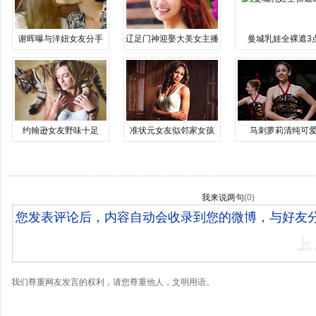
谢晖曝与洋妞女友分手
辽足门神迎娶大美女主播
曼城乳娃全裸遮3
约翰逊女友野味十足
准状元女友似邻家女孩
马刺萝莉清纯可
我来说两句
(
0
)
我们尊重网友发言的权利，请您尊重他人，文明用语。