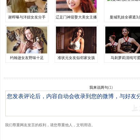
谢晖曝与洋妞女友分手
辽足门神迎娶大美女主播
曼城乳娃全裸遮3
约翰逊女友野味十足
准状元女友似邻家女孩
马刺萝莉清纯可
我来说两句
(
1
)
我们尊重网友发言的权利，请您尊重他人，文明用语。