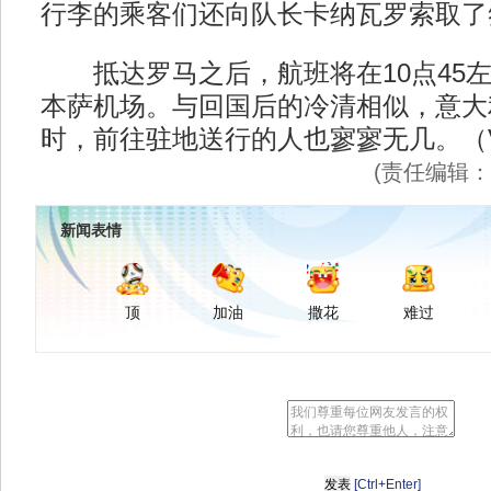
行李的乘客们还向队长卡纳瓦罗索取了
抵达罗马之后，航班将在10点45左
本萨机场。与回国后的冷清相似，意大
时，前往驻地送行的人也寥寥无几。（Vic
(责任编辑
新闻表情
顶
加油
撒花
难过
[Ctrl+Enter]