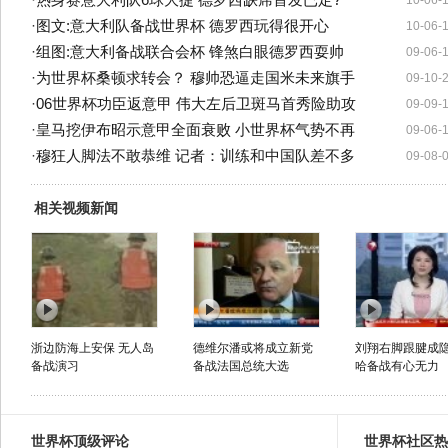
·
热身赛意大利队6球大捷 德罗西缺席首发已定?
10-06-
·
图文:意大利队备战世界杯 德罗西玩得很开心
10-06-
·
组图:意大利备战联合会杯 锋煞白眼德罗西耍帅
09-06-
·
为世界杯桑顿求转会？ 穆帅恐逼走国米未来旗手
09-10-
·
06世界杯功臣返意甲 伟大左后卫斑马首秀险助攻
09-09-
·
皇马挖伊布昭示意甲全面衰败 小世界杯气势不再
09-06-
·
穆狂人脚法不敢恭维 记者：训练和中国队差不多
09-08-
相关视频新闻
浙边防海上安保 无人岛
德维尔潘或将成立新党
刘翔右脚跟腱成隐
备战演习
备战法国总统大选
哈备战有心无力
世界杯顶级评论
世界杯社区热