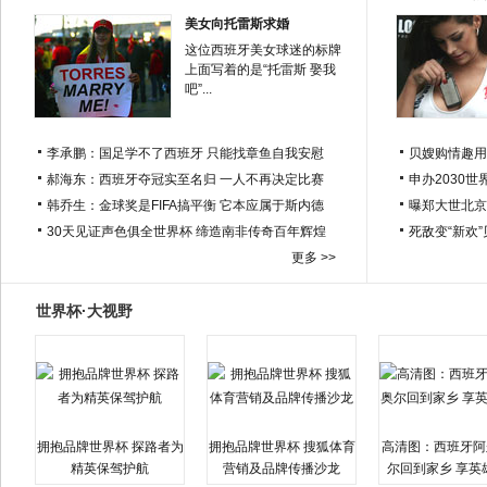
美女向托雷斯求婚
这位西班牙美女球迷的标牌
上面写着的是“托雷斯 娶我
吧”...
李承鹏：国足学不了西班牙 只能找章鱼自我安慰
贝嫂购情趣用
郝海东：西班牙夺冠实至名归 一人不再决定比赛
申办2030世
韩乔生：金球奖是FIFA搞平衡 它本应属于斯内德
曝郑大世北京
30天见证声色俱全世界杯 缔造南非传奇百年辉煌
死敌变“新欢
更多 >>
世界杯·大视野
拥抱品牌世界杯 探路者为
拥抱品牌世界杯 搜狐体育
高清图：西班牙阿
精英保驾护航
营销及品牌传播沙龙
尔回到家乡 享英