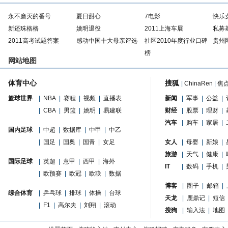
永不磨灭的番号
夏日甜心
7电影
快乐
新还珠格格
姚明退役
2011上海车展
私募
2011高考试题答案
感动中国十大母亲评选
社区2010年度行业口碑
贵州
榜
网站地图
体育中心
搜狐
|
ChinaRen
|
焦
篮球世界
|
NBA
|
赛程
|
视频
|
直播表
新闻
|
军事
|
公益
|
|
CBA
|
男篮
|
姚明
|
易建联
财经
|
股票
|
理财
|
汽车
|
购车
|
家居
|
国内足球
|
中超
|
数据库
|
中甲
|
中乙
|
国足
|
国奥
|
国青
|
女足
女人
|
母婴
|
新娘
|
旅游
|
天气
|
健康
|
国际足球
|
英超
|
意甲
|
西甲
|
海外
IT
|
数码
|
手机
|
|
欧预赛
|
欧冠
|
欧联
|
数据
博客
|
圈子
|
邮箱
|
综合体育
|
乒乓球
|
排球
|
体操
|
台球
天龙
|
鹿鼎记
|
短信
|
F1
|
高尔夫
|
刘翔
|
滚动
搜狗
|
输入法
|
地图