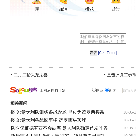
顶
加油
撒花
难过
[Ctrl+Enter]
二月二抬头龙见喜
直击归真堂养
上网从搜狗开始
网页
新闻
相关新闻
·
图文:意大利队训练备战次轮 里皮为德罗西授课
10-06-
·
图文:意大利备战囧事多 德罗西头顶球
10-06-
·
队医保证德罗西不会缺席 意大利队确定首发阵容
10-06-