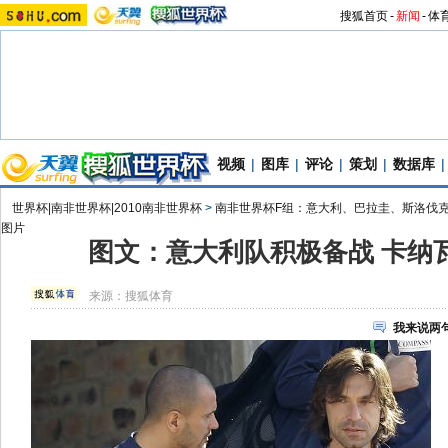
搜狐首页
-
新闻
-
体
视频
|
图库
|
评论
|
策划
|
数据库
|
世界杯|南非世界杯|2010南非世界杯
>
南非世界杯F组：意大利、巴拉圭、斯洛伐
图片
图文：意大利队积极备战 卡纳
来源：
搜狐体育
我来说两