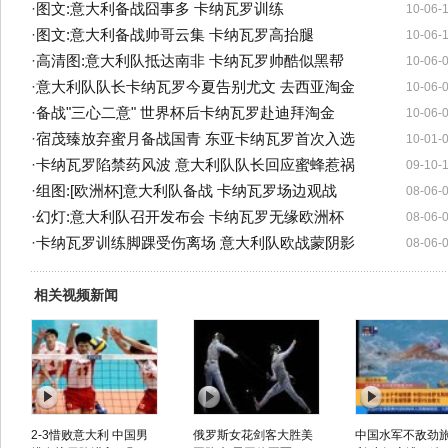
·
图文:意大利备战囧事多 卡纳瓦罗训练
10-06-
·
图文:意大利备战帅哥云集 卡纳瓦罗高抬腿
10-06-
·
高清图:意大利队抵达南非 卡纳瓦罗帅酷似黑帮
10-06-
·
意大利队队长卡纳瓦罗今夏告别尤文 去西亚淘金
10-06-
·
备战"三心二意" 世界杯后卡纳瓦罗赴迪拜淘金
10-06-
·
宿茂臻放弃蜜月备战国青 东亚卡纳瓦罗首次入选
10-01-
·
卡纳瓦罗陷禁药风波 意大利队队长回应蜜蜂惹祸
09-10-
·
组图:[欧洲杯]意大利队备战 卡纳瓦罗场边观战
08-06-
·
幻灯:意大利队召开发布会 卡纳瓦罗无缘欧洲杯
08-06-
·
卡纳瓦罗训练脚踝受伤离场 意大利队欧战蒙阴影
08-06-
相关视频新闻
2-3惜败意大利 中国男
俄罗斯女花剑客大胜美
中国水军不敌劲