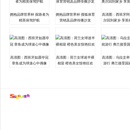
拥抱品牌世界杯 探路者为
拥抱品牌世界杯 搜狐体育
高清图：西班牙阿
精英保驾护航
营销及品牌传播沙龙
尔回到家乡 享英
高清图：西班牙如愿夺冠
高清图：荷兰女球迷半裸
高清图：乌拉圭举
章鱼成为球迷心中偶像
相迎 橙色美女惊艳狂欢
游行 弗兰接受国