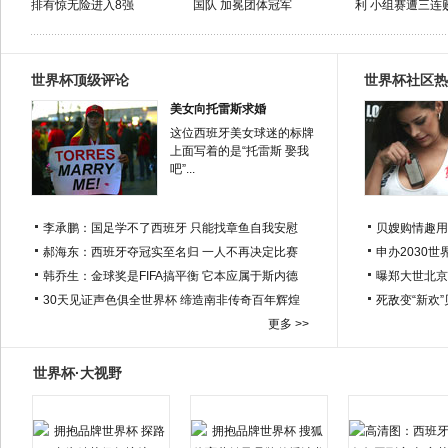
排有惊无险进入8强
国队 加冕团体冠军
利 小组赛遭三连
世界杯顶级评论
世界杯社区热
美女向托雷斯求婚
这位西班牙美女球迷的标牌
上面写着的是“托雷斯 娶我
吧”...
李承鹏：国足学不了西班牙 只能找章鱼自我安慰
贝嫂购情趣用
郝海东：西班牙夺冠实至名归 一人不再决定比赛
申办2030世
韩乔生：金球奖是FIFA搞平衡 它本应属于斯内德
曝郑大世北京
30天见证声色俱全世界杯 缔造南非传奇百年辉煌
死敌变“新欢
更多 >>
世界杯·大视野