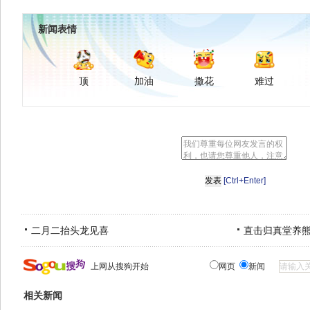
新闻表情
顶
加油
撒花
难过
[Ctrl+Enter]
二月二抬头龙见喜
直击归真堂养
上网从搜狗开始
网页
新闻
相关新闻