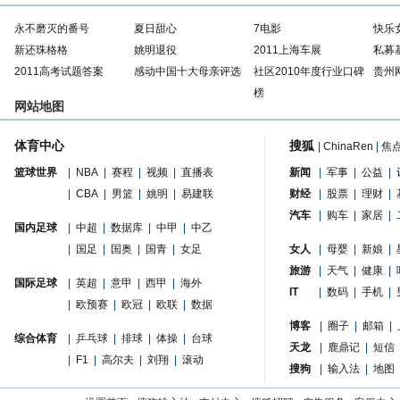
永不磨灭的番号
夏日甜心
7电影
快乐
新还珠格格
姚明退役
2011上海车展
私募
2011高考试题答案
感动中国十大母亲评选
社区2010年度行业口碑
贵州
榜
网站地图
体育中心
搜狐
|
ChinaRen
|
焦
篮球世界
|
NBA
|
赛程
|
视频
|
直播表
新闻
|
军事
|
公益
|
|
CBA
|
男篮
|
姚明
|
易建联
财经
|
股票
|
理财
|
汽车
|
购车
|
家居
|
国内足球
|
中超
|
数据库
|
中甲
|
中乙
|
国足
|
国奥
|
国青
|
女足
女人
|
母婴
|
新娘
|
旅游
|
天气
|
健康
|
国际足球
|
英超
|
意甲
|
西甲
|
海外
IT
|
数码
|
手机
|
|
欧预赛
|
欧冠
|
欧联
|
数据
博客
|
圈子
|
邮箱
|
综合体育
|
乒乓球
|
排球
|
体操
|
台球
天龙
|
鹿鼎记
|
短信
|
F1
|
高尔夫
|
刘翔
|
滚动
搜狗
|
输入法
|
地图