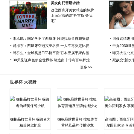
美女向托雷斯求婚
这位西班牙美女球迷的标牌
上面写着的是“托雷斯 娶我
吧”...
李承鹏：国足学不了西班牙 只能找章鱼自我安慰
贝嫂购情趣用
郝海东：西班牙夺冠实至名归 一人不再决定比赛
申办2030世
韩乔生：金球奖是FIFA搞平衡 它本应属于斯内德
曝郑大世北京
30天见证声色俱全世界杯 缔造南非传奇百年辉煌
死敌变“新欢
更多 >>
世界杯·大视野
拥抱品牌世界杯 探路者为
拥抱品牌世界杯 搜狐体育
高清图：西班牙阿
精英保驾护航
营销及品牌传播沙龙
尔回到家乡 享英