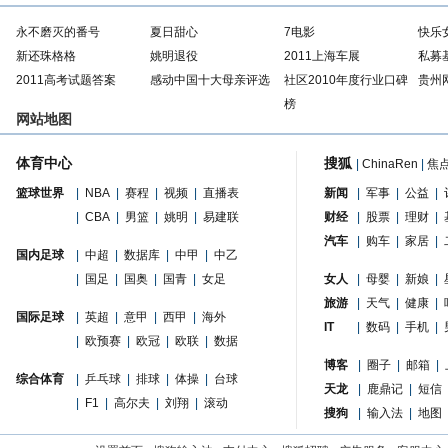
永不磨灭的番号
夏日甜心
7电影
快乐
新还珠格格
姚明退役
2011上海车展
私募
2011高考试题答案
感动中国十大母亲评选
社区2010年度行业口碑
贵州
榜
网站地图
体育中心
搜狐
|
ChinaRen
|
焦
篮球世界
|
NBA
|
赛程
|
视频
|
直播表
新闻
|
军事
|
公益
|
|
CBA
|
男篮
|
姚明
|
易建联
财经
|
股票
|
理财
|
汽车
|
购车
|
家居
|
国内足球
|
中超
|
数据库
|
中甲
|
中乙
|
国足
|
国奥
|
国青
|
女足
女人
|
母婴
|
新娘
|
旅游
|
天气
|
健康
|
国际足球
|
英超
|
意甲
|
西甲
|
海外
IT
|
数码
|
手机
|
|
欧预赛
|
欧冠
|
欧联
|
数据
博客
|
圈子
|
邮箱
|
综合体育
|
乒乓球
|
排球
|
体操
|
台球
天龙
|
鹿鼎记
|
短信
|
F1
|
高尔夫
|
刘翔
|
滚动
搜狗
|
输入法
|
地图