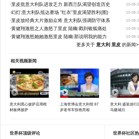
·
里皮批意大利队进攻乏力 新西兰队渴望创造历史
10-06-
·
幻灯:意大利队抵达赛场 "红衣"里皮渴望胜利(图)
10-06-
·
里皮放经典大片激励众将 意大利队强调防守体系
10-06-
·
黄健翔激怒之人激怒了里皮 陆幽:戳到银狐痛处
10-06-
·
黄健翔激怒她她激怒里皮 陆幽:那说明我的能力
10-06-
更多关于
意大利 里皮
的新闻>
相关视频新闻
意大利黑心披萨店用棺
上海世博会意大利馆 87
意大利 盛装游行
材板烤披萨
岁老爷车惊艳亮相
马建城日
世界杯顶级评论
世界杯社区热