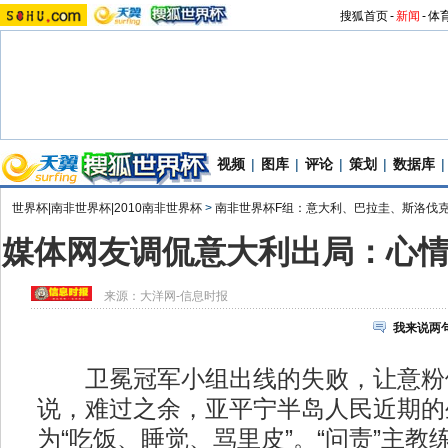
搜狐首页
-
新闻
-
体
视频
|
图库
|
评论
|
策划
|
数据库
|
世界杯|南非世界杯|2010南非世界杯
>
南非世界杯F组：意大利、巴拉圭、斯洛伐
媒体网友调侃意大利出局：心
来源：
大洋网-信息时报
我来说两
卫冕冠军小组出线的失败，让意粉
说，难过之余，亚平宁半岛人民近期的
为“吃饭、睡觉、骂里皮”。“问责”主