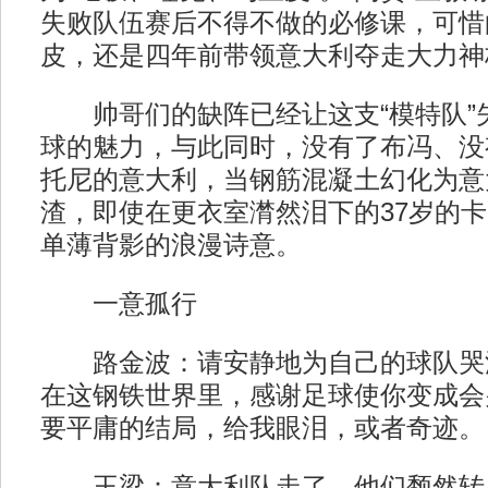
失败队伍赛后不得不做的必修课，可惜
皮，还是四年前带领意大利夺走大力神
帅哥们的缺阵已经让这支“模特队”
球的魅力，与此同时，没有了布冯、没
托尼的意大利，当钢筋混凝土幻化为意
渣，即使在更衣室潸然泪下的37岁的
单薄背影的浪漫诗意。
一意孤行
路金波：请安静地为自己的球队哭
在这钢铁世界里，感谢足球使你变成会
要平庸的结局，给我眼泪，或者奇迹。
王梁：意大利队走了，他们颓然转