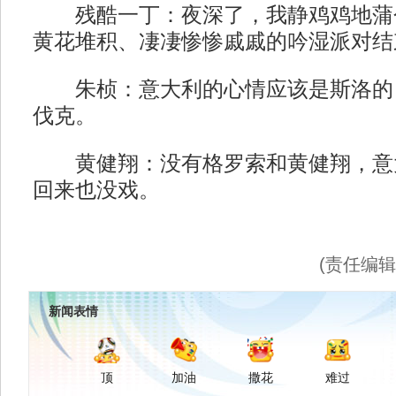
残酷一丁：夜深了，我静鸡鸡地蒲
黄花堆积、凄凄惨惨戚戚的吟湿派对结
朱桢：意大利的心情应该是斯洛的
伐克。
黄健翔：没有格罗索和黄健翔，意
回来也没戏。
(责任编
新闻表情
顶
加油
撒花
难过