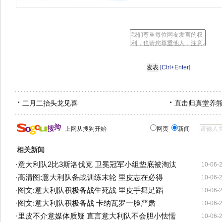
[Ctrl+Enter]
二月二抬头龙见喜
直击归真堂养
上网从搜狗开始
网页
新闻
相关新闻
·
意大利队2比3斯洛伐克 卫冕冠军小组垫底被淘汰
10-06-
·
高清图:意大利队备战训练末轮 里皮志在必得
10-06-
·
图文:意大利队积极备战生死战 里皮手舞足蹈
10-06-
·
图文:意大利队积极备战 卡纳瓦罗一脸严肃
10-06-
·
里皮不介意媒体质疑 直言意大利队不会胆小怯懦
10-06-