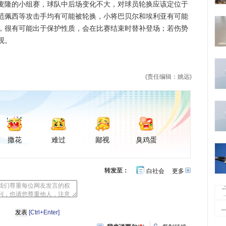
隆的小组赛，球队中后场变化不大，对球员轮换应该定位于
范佩西等攻击手均有可能被轮换，小将巴贝尔和埃利亚有可能
，很有可能出于保护性质，会在比赛结束时替补登场；若伤势
观。
(责任编辑：姚远)
撒花
难过
鄙视
臭鸡蛋
转发至：
白社会
更多
开
心
豆
网
瓣
[Ctrl+Enter]