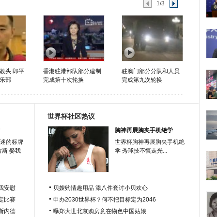
1/3
教头 郎平
香港驻港部队部分建制
驻澳门部分分队和人员
乐部
完成第十次轮换
完成第九次轮换
世界杯社区热议
胸神再展胸夹手机绝学
迷的标牌
世界杯胸神再展胸夹手机绝
雷斯 娶我
学 秀球技不慎走光...
我安慰
贝嫂购情趣用品 添八件套讨小贝欢心
定比赛
申办2030世界杯？何不把目标定为2046
于斯内德
曝郑大世北京购房意在物色中国姑娘