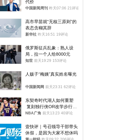
代价
中国新闻周刊
昨天07:06
21评论
高市早苗就“无核三原则”的
表态含糊其辞
新华社
昨天16:51
19评论
俄罗斯征兵乱象：熟人设
局，拉一个人给8000元
知世
前天19:29
153评论
人贩子“梅姨”真实姓名曝光
中国新闻网
前天23:31
62评论
东契奇时代湖人如何重塑
 复刻独行侠OR改学步行
者？
NBA广角
前天13:23
40评论
壹快评｜号召领导干部带头
休假，是因为大家不想休吗
第一财经
昨天09:32
206评论