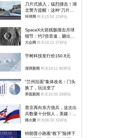
刀片式插入，猛烈撞击！湖
北警方提醒：这种“刀片超
车”，太危险了
环球网
昨天15:50
22评论
SpaceX火箭残骸撞击月球
细节：约7倍音速，砸出直
径约30米撞击坑
大众网
昨天16:11
27评论
宇树科技发行价150.8元
澎湃新闻
昨天19:11
86评论
“兰州拉面”集体改名：门头
换了，玩法变了
界面新闻
昨天15:33
29评论
普京再向东方借兵，这次出
兵数量十分惊人，美媒：俄
朝要动真格？
烽火菌
昨天08:30
32评论
特朗普小跑着“救下”险摔下