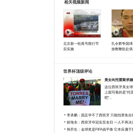
相关视频新闻
北京新一轮尾号限行节
孔令辉争国球
后实施
放教鞭欲赴俱
世界杯顶级评论
美女向托雷斯求婚
这位西班牙美女球
上面写着的是“托
吧”...
李承鹏：国足学不了西班牙 只能找章鱼自
郝海东：西班牙夺冠实至名归 一人不再决
韩乔生：金球奖是FIFA搞平衡 它本应属