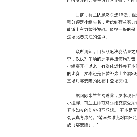
阵喀麦隆的比赛将进行大轮换，可能
目前，荷兰队虽然杀进16强，但还
积分锁定小组头名，考虑到荷兰实力
能派出主力替补迎战。值得一提的是
这场比赛关注的焦点。
众所周知，自从欧冠决赛结束之后
中，仅仅打半场的罗本再遭伤病打击
小组赛开打以来，有媒体爆料称罗本
的比赛，罗本还是在替补席上坐满9
三场对喀麦隆的比赛中登场亮相。
据国际米兰官网透露，罗本现在的
小组赛。荷兰主帅范马尔维克接受采
罗本如今的伤势很不乐观。“罗本是
会认真考虑的。”范马尔维克对国际
战（喀麦隆）。”