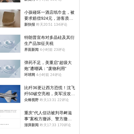
处分
小孩碰坏一酒店纸巾盒，被
要求赔偿924元，游客质疑
酒店房客物品超高标价，市
新快报
昨天20:51
134评论
监部门：不违规
特朗普宣布对多晶硅及其衍
生产品加征关税
界面新闻
4小时前
23评论
弹药不足，美重启“超级大
炮”遭嘲讽：“废物利用”
环球网
4小时前
24评论
比歼36更让西方恐慌！沈飞
歼50破空亮相，美军没攻克
的技术被拿下
尖锋视野
昨天13:31
22评论
重庆“代人信访被判寻衅滋
事”案检方撤诉、警方撤
案，两被告人获国赔
澎湃新闻
昨天17:33
170评论