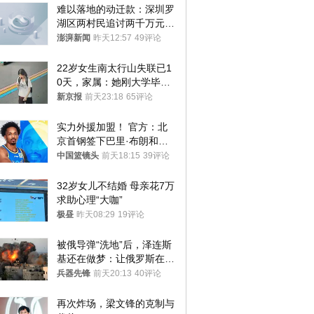
难以落地的动迁款：深圳罗
湖区两村民追讨两千万元动
迁款八年未果
澎湃新闻
昨天12:57
49评论
22岁女生南太行山失联已1
0天，家属：她刚大学毕业
想到山里旅行
新京报
前天23:18
65评论
实力外援加盟！ 官方：北
京首钢签下巴里·布朗和桑
普森
中国篮镜头
前天18:15
39评论
32岁女儿不结婚 母亲花7万
求助心理“大咖”
极昼
昨天08:29
19评论
被俄导弹“洗地”后，泽连斯
基还在做梦：让俄罗斯在冬
季前求和？
兵器先锋
前天20:13
40评论
再次炸场，梁文锋的克制与