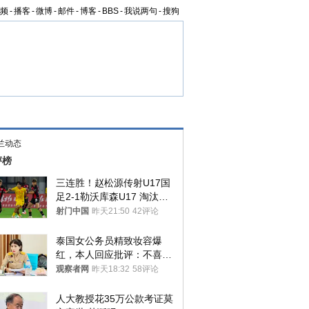
频
-
播客
-
微博
-
邮件
-
博客
-
BBS
-
我说两句
-
搜狗
兰动态
评榜
三连胜！赵松源传射U17国
足2-1勒沃库森U17 淘汰赛
将战河床
射门中国
昨天21:50
42评论
泰国女公务员精致妆容爆
红，本人回应批评：不喜欢
就别看
观察者网
昨天18:32
58评论
人大教授花35万公款考证莫