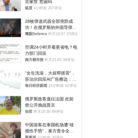
言家世 荒诞吗
狐度
4小时前
207评论
28枚弹道武器全部突防成
功！在俄罗斯的外国导弹发
射车都是合法打击目标
鹰眼Defence
昨天16:07
25评论
空调24小时开着更省电？电
力部门回应
南方都市报
昨天23:45
38评论
“女生洗澡，大叔帮搓背”，
苏泊尔回应AI广告擦边：视
频全下架，已强化内容管理
每日经济新闻
10小时前
32评论
与审核
俄罗斯政客逃往法国 此前
曾公开挑战普京
知世
昨天18:38
89评论
中国游客在泰国机场遭“歧
视性手势”，泰方责令全面
调查，对责任人采取最严厉
新黄河
2小时前
30评论