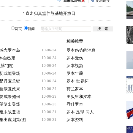
我来说两句
(
0
)
复制链接
直击归真堂养熊基地开放日
网页
新闻
相关推荐
感念罗本岛
罗本伤势的消息
10-06-24
罗本自己定
罗本受伤
10-06-24
"(图)
罗本视频
10-06-24
切或能登场
罗本年薪
10-06-24
是丹麦关键
罗本 世界杯
10-06-24
验康复效果
荷兰罗本
10-06-24
复成果如何
里贝里和罗本
10-06-23
望复出登场
乔什罗本
10-06-23
组末战登场
罗本 足球 同人
10-06-21
集出谋划策(图
罗本资料
10-06-21