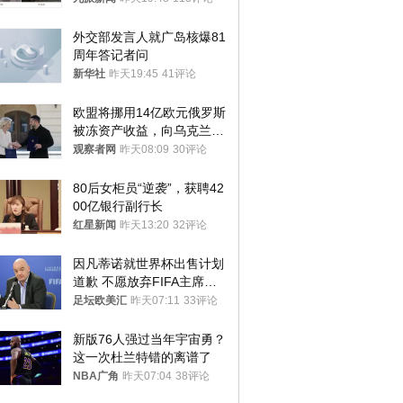
外交部发言人就广岛核爆81
周年答记者问
新华社
昨天19:45
41评论
欧盟将挪用14亿欧元俄罗斯
被冻资产收益，向乌克兰提
供援助
观察者网
昨天08:09
30评论
80后女柜员“逆袭”，获聘42
00亿银行副行长
红星新闻
昨天13:20
32评论
因凡蒂诺就世界杯出售计划
道歉 不愿放弃FIFA主席职
位
足坛欧美汇
昨天07:11
33评论
新版76人强过当年宇宙勇？
这一次杜兰特错的离谱了
NBA广角
昨天07:04
38评论