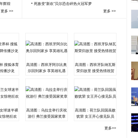
百年辉煌
死敌变“新欢”贝尔恐击碎热火冠军梦
更多 >>
更多 >>
杯 搜狐体育
高清图：西班牙阿尔比奥
高清图：西班牙队纳瓦斯
传播沙龙
尔回到家乡 享英雄礼遇
荣归故里 接受热情祝贺
女球迷半裸
高清图：乌拉圭举行庆祝
高清图：荷兰队回国虽败
女惊艳狂欢
游行 弗兰接受国家奖章
犹荣 女王开心接见队员
更多>>