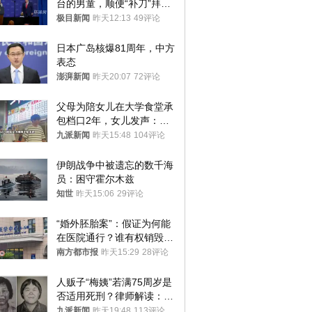
台的男童，顺便“补刀”拜
登：“我可不想他像拜登一
极目新闻
昨天12:13
49评论
样摔下来”
日本广岛核爆81周年，中方
表态
澎湃新闻
昨天20:07
72评论
父母为陪女儿在大学食堂承
包档口2年，女儿发声：初
衷是为了陪伴，毕业后将不
九派新闻
昨天15:48
104评论
再营业
伊朗战争中被遗忘的数千海
员：困守霍尔木兹
知世
昨天15:06
29评论
“婚外胚胎案”：假证为何能
在医院通行？谁有权销毁胚
胎？
南方都市报
昨天15:29
28评论
人贩子“梅姨”若满75周岁是
否适用死刑？律师解读：很
大概率不会被判处死刑
九派新闻
昨天19:48
113评论