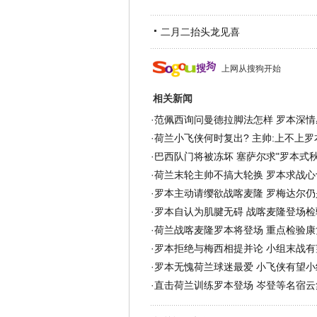
二月二抬头龙见喜
上网从搜狗开始
相关新闻
·
范佩西询问曼德拉脚法怎样 罗本深情
·
荷兰小飞侠何时复出? 主帅:上不上
·
巴西队门将被冻坏 塞萨尔求"罗本式秋裤
·
荷兰末轮主帅不搞大轮换 罗本求战心
·
罗本主动请缨欲战喀麦隆 罗梅达尔仍
·
罗本自认为肌腱无碍 战喀麦隆登场检
·
荷兰战喀麦隆罗本将登场 重点检验康
·
罗本拒绝与梅西相提并论 小组末战有
·
罗本无愧荷兰球迷最爱 小飞侠有望小
·
直击荷兰训练罗本登场 岑登等名宿云