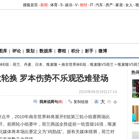
搜狐首页
-
新闻
-
体育
-
S
-
娱乐
-
V
-
财经
-
IT
-
汽车
-
房产
-
家居
-
女人
-
视
图库
|
评论
|
策划
|
数据库
|
赛程
|
积分
|
射手
|
微博
杯E组：荷兰、丹麦、日本、喀麦隆
>
南非世界杯E组：喀麦隆VS荷兰
>
喀麦隆VS荷
热
轮换 罗本伤势不乐观恐难登场
2010年06月24日17:14
大
中
我来说两句
(
0
)
复制链接
小
2点半，2010年南非世界杯将展开E组第三轮小组赛两场比
开。前两轮小组赛中，荷兰两战全胜提前一轮晋级16强，喀麦
此媒体将本场比赛定义为“鸡肋战”。据有关媒体猜测，荷兰对