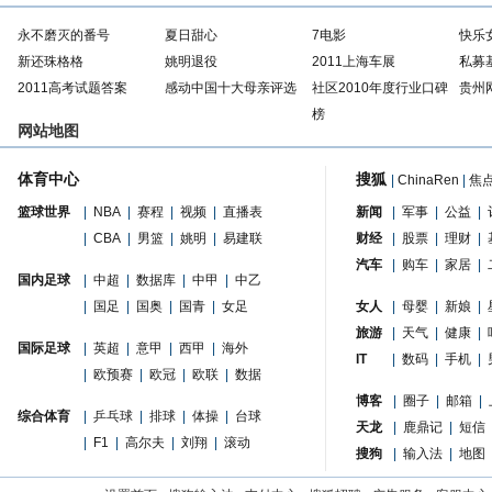
永不磨灭的番号
夏日甜心
7电影
快乐
新还珠格格
姚明退役
2011上海车展
私募
2011高考试题答案
感动中国十大母亲评选
社区2010年度行业口碑
贵州
榜
网站地图
体育中心
搜狐
|
ChinaRen
|
焦
篮球世界
|
NBA
|
赛程
|
视频
|
直播表
新闻
|
军事
|
公益
|
|
CBA
|
男篮
|
姚明
|
易建联
财经
|
股票
|
理财
|
汽车
|
购车
|
家居
|
国内足球
|
中超
|
数据库
|
中甲
|
中乙
|
国足
|
国奥
|
国青
|
女足
女人
|
母婴
|
新娘
|
旅游
|
天气
|
健康
|
国际足球
|
英超
|
意甲
|
西甲
|
海外
IT
|
数码
|
手机
|
|
欧预赛
|
欧冠
|
欧联
|
数据
博客
|
圈子
|
邮箱
|
综合体育
|
乒乓球
|
排球
|
体操
|
台球
天龙
|
鹿鼎记
|
短信
|
F1
|
高尔夫
|
刘翔
|
滚动
搜狗
|
输入法
|
地图