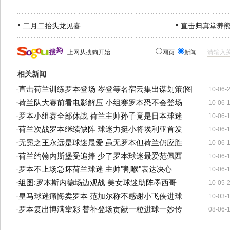
二月二抬头龙见喜
直击归真堂养
上网从搜狗开始
网页
新闻
相关新闻
·
直击荷兰训练罗本登场 岑登等名宿云集出谋划策(图
10-06-
·
荷兰队大赛前看电影解压 小组赛罗本恐不会登场
10-06-
·
罗本小组赛全部休战 荷兰主帅孙子竟是日本球迷
10-06-
·
荷兰次战罗本继续缺阵 球迷力挺小将埃利亚首发
10-06-
·
无冕之王永远是球迷最爱 虽无罗本但荷兰仍应胜
10-06-
·
荷兰约翰内斯堡受追捧 少了罗本球迷最爱范佩西
10-06-
·
罗本不上场急坏荷兰球迷 主帅"割喉"表达决心
10-06-
·
组图:罗本斯内德场边观战 美女球迷助阵墨西哥
10-05-
·
皇马球迷痛悔卖罗本 范加尔称不感谢小飞侠进球
10-03-
·
罗本复出博满堂彩 替补登场贡献一粒进球一妙传
08-06-