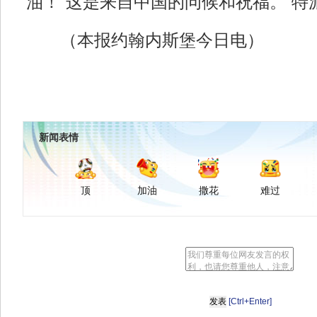
油！”这是来自中国的问候和祝福。 
（本报约翰内斯堡今日电）
新闻表情
顶
加油
撒花
难过
[Ctrl+Enter]