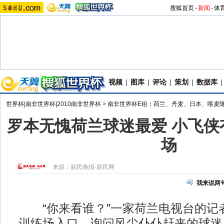
搜狐首页
-
新闻
-
体
视频
|
图库
|
评论
|
策划
|
数据库
|
世界杯|南非世界杯|2010南非世界杯
>
南非世界杯E组：荷兰、丹麦、日本、喀麦
罗本无愧荷兰球迷最爱 小飞侠
场
来源：
新民晚报·新民网
我来说两
“你来看谁？”一家荷兰电视台的记
训练场入口，询问风尘仆仆赶来的球迷。