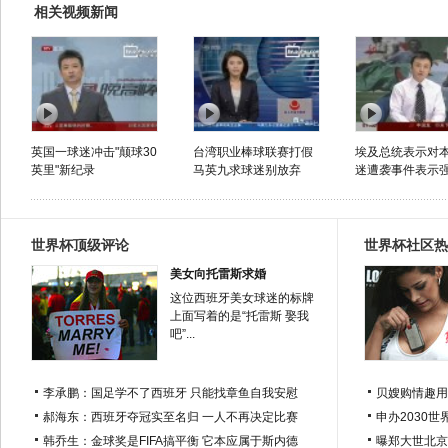
相关视频新闻
英国一球迷冲击"颠球30
台湾职业棒球联赛打假
埃及总统表示对
英里"新纪录
马英九求球迷别放弃
迷遭袭事件表示强烈
世界杯顶级评论
世界杯社区热
美女向托雷斯求婚
这位西班牙美女球迷的标牌
上面写着的是“托雷斯 娶我
吧”...
李承鹏：国足学不了西班牙 只能找章鱼自我安慰
贝嫂购情趣用
郝海东：西班牙夺冠实至名归 一人不再决定比赛
申办2030世
韩乔生：金球奖是FIFA搞平衡 它本应属于斯内德
曝郑大世北京