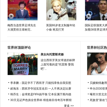
梅西当选世界足球先生
英国86岁老太制服年轻
国际足联颁奖大典
大满贯得主堪称完..
小偷 将其打哭
加冕08世界足球
世界杯顶级评论
世界杯社区热
美女向托雷斯求婚
这位西班牙美女球迷的标牌
上面写着的是“托雷斯 娶我
吧”...
李承鹏：国足学不了西班牙 只能找章鱼自我安慰
贝嫂购情趣用
郝海东：西班牙夺冠实至名归 一人不再决定比赛
申办2030世
韩乔生：金球奖是FIFA搞平衡 它本应属于斯内德
曝郑大世北京
30天见证声色俱全世界杯 缔造南非传奇百年辉煌
死敌变“新欢
更多 >>