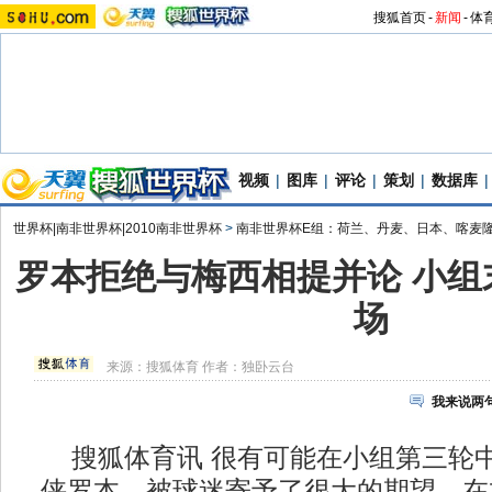
搜狐首页
-
新闻
-
体
视频
|
图库
|
评论
|
策划
|
数据库
|
世界杯|南非世界杯|2010南非世界杯
>
南非世界杯E组：荷兰、丹麦、日本、喀麦
罗本拒绝与梅西相提并论 小组
场
来源：
搜狐体育
作者：独卧云台
我来说两
搜狐体育讯 很有可能在小组第三轮
侠罗本，被球迷寄予了很大的期望。在