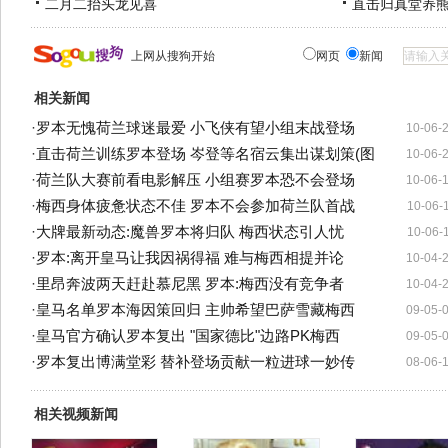
二月二抬头龙见喜
直击归真堂养
上网从搜狗开始
网页
新闻
相关新闻
·
罗本无愧荷兰球迷最爱 小飞侠有望小组末战登场
10-06-
·
直击荷兰训练罗本登场 岑登等名宿云集出谋划策(图
10-06-
·
荷兰队大赛前看电影解压 小组赛罗本恐不会登场
10-06-
·
梅西身体疲惫状态不佳 罗本不会参加荷兰队首战
10-06-
·
大牌最新动态:魔兽罗本将归队 梅西状态引人忧
10-06-
·
罗本:离开皇马让我因祸得福 难与梅西相提并论
10-04-
·
里昂奔波两天赶赴慕尼黑 罗本:梅西没有竞争者
10-04-
·
皇马名单罗本海因策回归 主帅希望巴萨雪藏梅西
09-05-
·
皇马官方确认罗本复出 "国家德比"边路PK梅西
09-05-
·
罗本复出博满堂彩 替补登场贡献一粒进球一妙传
08-06-
相关视频新闻