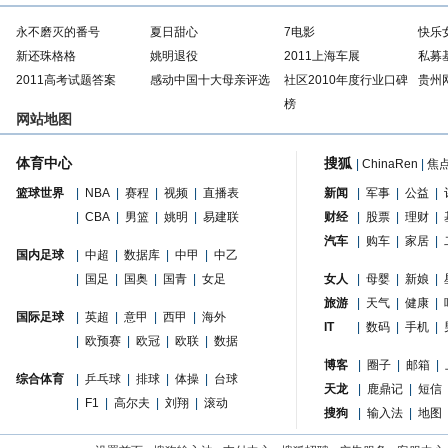
永不磨灭的番号
夏日甜心
7电影
快乐
新还珠格格
姚明退役
2011上海车展
私募
2011高考试题答案
感动中国十大母亲评选
社区2010年度行业口碑
贵州
榜
网站地图
体育中心
搜狐
|
ChinaRen
|
焦
篮球世界
|
NBA
|
赛程
|
视频
|
直播表
新闻
|
军事
|
公益
|
|
CBA
|
男篮
|
姚明
|
易建联
财经
|
股票
|
理财
|
汽车
|
购车
|
家居
|
国内足球
|
中超
|
数据库
|
中甲
|
中乙
|
国足
|
国奥
|
国青
|
女足
女人
|
母婴
|
新娘
|
旅游
|
天气
|
健康
|
国际足球
|
英超
|
意甲
|
西甲
|
海外
IT
|
数码
|
手机
|
|
欧预赛
|
欧冠
|
欧联
|
数据
博客
|
圈子
|
邮箱
|
综合体育
|
乒乓球
|
排球
|
体操
|
台球
天龙
|
鹿鼎记
|
短信
|
F1
|
高尔夫
|
刘翔
|
滚动
搜狗
|
输入法
|
地图