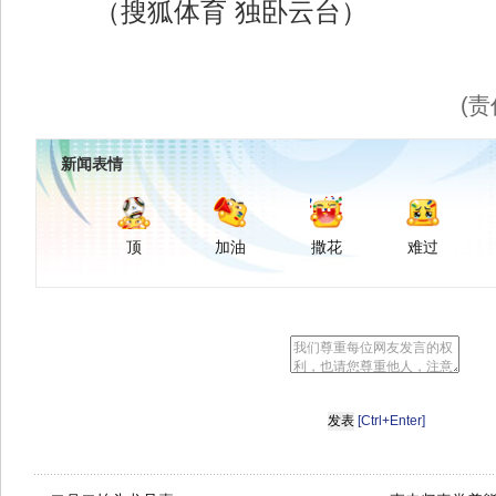
（搜狐体育 独卧云台）
(责
新闻表情
顶
加油
撒花
难过
[Ctrl+Enter]