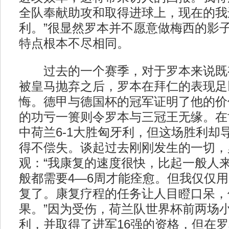
全队奉献助攻和取得进球上，现在的我
利。”很显然罗本并不愿意做梅西的影
特点根本不尽相同。
过去的一个赛季，对于罗本来说既
被皇马抛弃之后，罗本在拜仁的表现足
悔。德甲与德国杯的冠军证明了他的价
的功亏一篑则令罗本与三冠王无缘。在
中荷兰6-1大胜匈牙利，但这场胜利却
得不偿失。谈起过去刚刚发生的一切，
观：“我康复的速度很快，比起一般人
般都需要4—6周才能痊愈。但我仅仅
复了。康复疗程的任务让人目瞪口呆，
果。”因为受伤，荷兰队世界杯前两场
利，并取得了进军16强的资格，但在