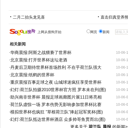
二月二抬头龙见喜
直击归真堂养
上网从搜狗开始
网页
新闻
相关新闻
·
华商晨报:阿斯之战猥亵了世界杯
10-06-
·
北京晨报:打开世界杯这坛老酒
10-06-
·
丹麦后卫期待世界杯首场胜利 不在乎荷兰队强大
10-06-
·
北京晨报:纸鹤的世界杯
10-06-
·
重庆晨报百事足球之夜 山城球迷疯狂享受世界杯
10-06-
·
幻灯:荷兰队拍摄2010世界杯官方照 罗本未在列(图)
10-06-
·
助兴南非世界杯 晨报足球画廊图片展11日将亮相
10-06-
·
荷兰队虚惊一场 罗本伤势无影响参加世界杯比赛
10-06-
·
模拟世界杯也疯狂 "草根荷兰队"捧起冠军奖杯(图)
10-06-
·
幻灯:荷兰队抵达世界杯酒店 众多帅哥鱼贯而出(图)
10-06-
更多关于
荷兰队 晨报
的新闻>