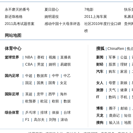
永不磨灭的番号
夏日甜心
7电影
快乐
新还珠格格
姚明退役
2011上海车展
私募
2011高考试题答案
感动中国十大母亲评选
社区2010年度行业口碑
贵州
榜
网站地图
体育中心
搜狐
|
ChinaRen
|
焦
篮球世界
|
NBA
|
赛程
|
视频
|
直播表
新闻
|
军事
|
公益
|
|
CBA
|
男篮
|
姚明
|
易建联
财经
|
股票
|
理财
|
汽车
|
购车
|
家居
|
国内足球
|
中超
|
数据库
|
中甲
|
中乙
|
国足
|
国奥
|
国青
|
女足
女人
|
母婴
|
新娘
|
旅游
|
天气
|
健康
|
国际足球
|
英超
|
意甲
|
西甲
|
海外
IT
|
数码
|
手机
|
|
欧预赛
|
欧冠
|
欧联
|
数据
博客
|
圈子
|
邮箱
|
综合体育
|
乒乓球
|
排球
|
体操
|
台球
天龙
|
鹿鼎记
|
短信
|
F1
|
高尔夫
|
刘翔
|
滚动
搜狗
|
输入法
|
地图