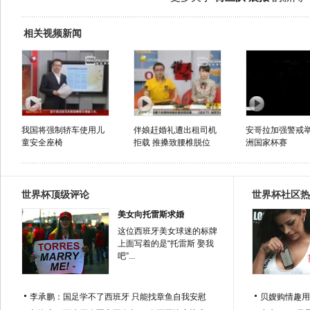
相关视频新闻
我国将强制轿车使用儿
伴娘赶婚礼遭出租司机
安哥拉加强警戒
童安全座椅
拒载 推搡致腰椎脱位
洲国家杯赛
世界杯顶级评论
世界杯社区热
美女向托雷斯求婚
这位西班牙美女球迷的标牌
上面写着的是“托雷斯 娶我
吧”...
李承鹏：国足学不了西班牙 只能找章鱼自我安慰
贝嫂购情趣用