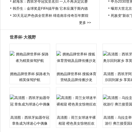
郝海东：西班牙夺冠实至名归 一人不再决定比赛
申办2030世
韩乔生：金球奖是FIFA搞平衡 它本应属于斯内德
曝郑大世北京
30天见证声色俱全世界杯 缔造南非传奇百年辉煌
死敌变“新欢
更多 >>
世界杯·大视野
拥抱品牌世界杯 探路者为
拥抱品牌世界杯 搜狐体育
高清图：西班牙阿
精英保驾护航
营销及品牌传播沙龙
尔回到家乡 享英
高清图：西班牙如愿夺冠
高清图：荷兰女球迷半裸
高清图：乌拉圭举
章鱼成为球迷心中偶像
相迎 橙色美女惊艳狂欢
游行 弗兰接受国