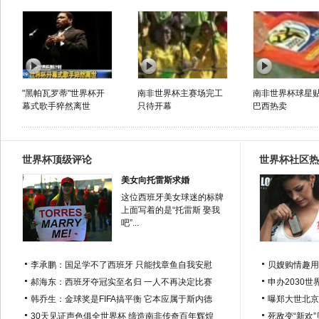
"黑帕瓦罗蒂"世界杯开
南非世界杯主赛场完工
南非世界杯球星
幕式歌手猝然离世
只待开幕
巴西热卖
世界杯顶级评论
世界杯社区热
美女向托雷斯求婚
这位西班牙美女球迷的标牌
上面写着的是“托雷斯 娶我
吧”...
李承鹏：国足学不了西班牙 只能找章鱼自我安慰
贝嫂购情趣用
郝海东：西班牙夺冠实至名归 一人不再决定比赛
申办2030世
韩乔生：金球奖是FIFA搞平衡 它本应属于斯内德
曝郑大世北京
30天见证声色俱全世界杯 缔造南非传奇百年辉煌
死敌变“新欢