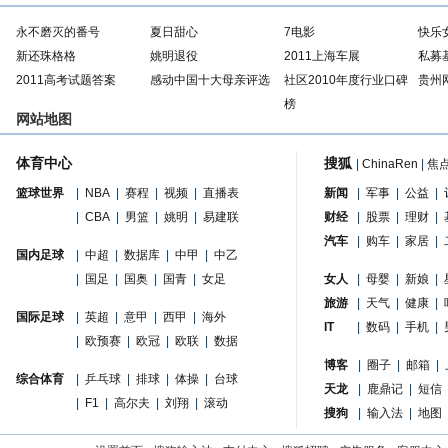
永不磨灭的番号
夏日甜心
7电影
快乐
新还珠格格
姚明退役
2011上海车展
私募
2011高考试题答案
感动中国十大母亲评选
社区2010年度行业口碑
贵州
榜
网站地图
体育中心
搜狐
|
ChinaRen
|
焦
篮球世界
|
NBA
|
赛程
|
视频
|
直播表
新闻
|
军事
|
公益
|
|
CBA
|
男篮
|
姚明
|
易建联
财经
|
股票
|
理财
|
汽车
|
购车
|
家居
|
国内足球
|
中超
|
数据库
|
中甲
|
中乙
|
国足
|
国奥
|
国青
|
女足
女人
|
母婴
|
新娘
|
旅游
|
天气
|
健康
|
国际足球
|
英超
|
意甲
|
西甲
|
海外
IT
|
数码
|
手机
|
|
欧预赛
|
欧冠
|
欧联
|
数据
博客
|
圈子
|
邮箱
|
综合体育
|
乒乓球
|
排球
|
体操
|
台球
天龙
|
鹿鼎记
|
短信
|
F1
|
高尔夫
|
刘翔
|
滚动
搜狗
|
输入法
|
地图