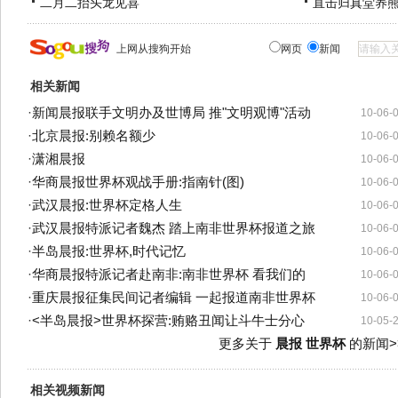
二月二抬头龙见喜
直击归真堂养
上网从搜狗开始
网页
新闻
相关新闻
·
新闻晨报联手文明办及世博局 推"文明观博"活动
10-06-
·
北京晨报:别赖名额少
10-06-
·
潇湘晨报
10-06-
·
华商晨报世界杯观战手册:指南针(图)
10-06-
·
武汉晨报:世界杯定格人生
10-06-
·
武汉晨报特派记者魏杰 踏上南非世界杯报道之旅
10-06-
·
半岛晨报:世界杯,时代记忆
10-06-
·
华商晨报特派记者赴南非:南非世界杯 看我们的
10-06-
·
重庆晨报征集民间记者编辑 一起报道南非世界杯
10-06-
·
<半岛晨报>世界杯探营:贿赂丑闻让斗牛士分心
10-05-
更多关于
晨报 世界杯
的新闻>
相关视频新闻