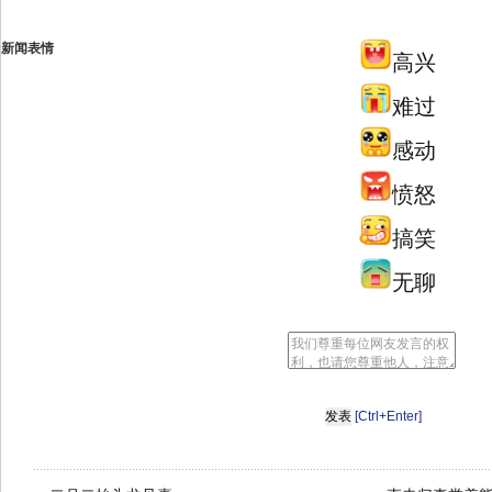
新闻表情
高兴
难过
感动
愤怒
搞笑
无聊
[Ctrl+Enter]