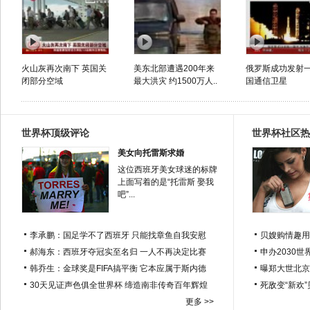
火山灰再次南下 英国关
美东北部遭遇200年来
俄罗斯成功发射
闭部分空域
最大洪灾 约1500万人..
国通信卫星
世界杯顶级评论
世界杯社区热
美女向托雷斯求婚
这位西班牙美女球迷的标牌
上面写着的是“托雷斯 娶我
吧”...
李承鹏：国足学不了西班牙 只能找章鱼自我安慰
贝嫂购情趣用
郝海东：西班牙夺冠实至名归 一人不再决定比赛
申办2030世
韩乔生：金球奖是FIFA搞平衡 它本应属于斯内德
曝郑大世北京
30天见证声色俱全世界杯 缔造南非传奇百年辉煌
死敌变“新欢
更多 >>