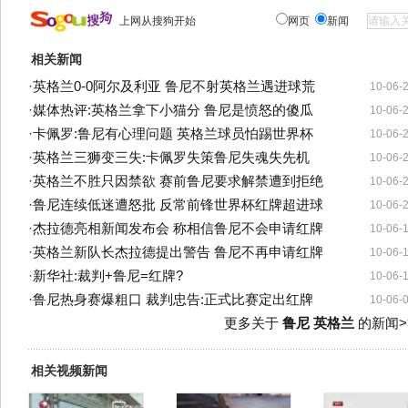
上网从搜狗开始
网页
新闻
相关新闻
·
英格兰0-0阿尔及利亚 鲁尼不射英格兰遇进球荒
10-06-
·
媒体热评:英格兰拿下小猫分 鲁尼是愤怒的傻瓜
10-06-
·
卡佩罗:鲁尼有心理问题 英格兰球员怕踢世界杯
10-06-
·
英格兰三狮变三失:卡佩罗失策鲁尼失魂失先机
10-06-
·
英格兰不胜只因禁欲 赛前鲁尼要求解禁遭到拒绝
10-06-
·
鲁尼连续低迷遭怒批 反常前锋世界杯红牌超进球
10-06-
·
杰拉德亮相新闻发布会 称相信鲁尼不会申请红牌
10-06-
·
英格兰新队长杰拉德提出警告 鲁尼不再申请红牌
10-06-
·
新华社:裁判+鲁尼=红牌?
10-06-
·
鲁尼热身赛爆粗口 裁判忠告:正式比赛定出红牌
10-06-
更多关于
鲁尼 英格兰
的新闻>
相关视频新闻