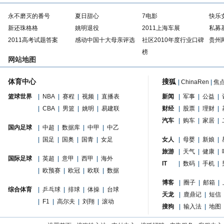
永不磨灭的番号
夏日甜心
7电影
快乐
新还珠格格
姚明退役
2011上海车展
私募
2011高考试题答案
感动中国十大母亲评选
社区2010年度行业口碑
贵州
榜
网站地图
体育中心
搜狐
|
ChinaRen
|
焦
篮球世界
|
NBA
|
赛程
|
视频
|
直播表
新闻
|
军事
|
公益
|
|
CBA
|
男篮
|
姚明
|
易建联
财经
|
股票
|
理财
|
汽车
|
购车
|
家居
|
国内足球
|
中超
|
数据库
|
中甲
|
中乙
|
国足
|
国奥
|
国青
|
女足
女人
|
母婴
|
新娘
|
旅游
|
天气
|
健康
|
国际足球
|
英超
|
意甲
|
西甲
|
海外
IT
|
数码
|
手机
|
|
欧预赛
|
欧冠
|
欧联
|
数据
博客
|
圈子
|
邮箱
|
综合体育
|
乒乓球
|
排球
|
体操
|
台球
天龙
|
鹿鼎记
|
短信
|
F1
|
高尔夫
|
刘翔
|
滚动
搜狗
|
输入法
|
地图