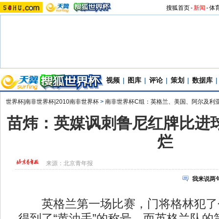
搜狐首页
-
新闻
-
体
视频
|
图库
|
评论
|
策划
|
数据库
|
世界杯|南非世界杯|2010南非世界杯
>
南非世界杯C组：英格兰、美国、阿尔及利
苗炜：英媒讽刺鲁尼红牌比进球
烂
来源：
北京青年报
我来说两
英格兰第一场比赛，门将格林犯了
得到了“黄油手”的称号。而英格兰队的