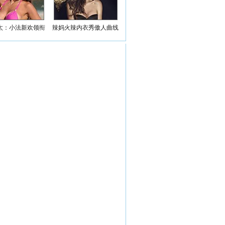
太：小法新欢领衔
辣妈火辣内衣秀傲人曲线