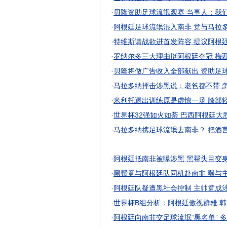
·
贝隆资助足球流氓观赛 当事人：我
·
阿根廷足球流氓混入南非 竟与马拉
·
特维斯请战欲进首发阵容 提议阿根
·
罗纳尔多三大理由挺阿根廷夺冠 梅西
·
贝隆将做广告收入全部献出 资助足
·
马拉多纳抨击涉黑说：老爸都不带 
·
米利托退出训练原是虚惊一场 膝部
·
世界杯32强如火如荼 巴西阿根廷大
·
马拉多纳携足球流氓去南非？ 把酒
·
阿根廷抵南非被曝涉黑 黑帮头目变
·
黑帮竟与阿根廷队同机赴南非 曝与
·
阿根廷队疑遭黑社会控制 主帅竟成
·
世界杯B组分析：阿根廷傲视群雄 
·
阿根廷向南非交足球流氓“黑名单” 多