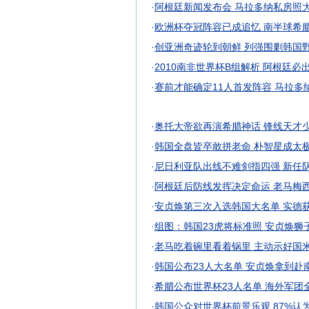
·
阿根廷新闻发布会 马拉多纳私房照
·
欧洲杯夺冠阵容已成追忆 南半球希
·
创亚洲奇迹轮到朝鲜 列强围剿韩国
·
2010南非世界杯B组解析 阿根廷必
·
赛前才能确定11人首发阵容 马拉多
·
奥托大帝欲再演希腊神话 锋线天才
·
韩国全盘皆卒敢拼老命 朴智星成太
·
尼日利亚队出线不难剑指四强 新任
·
阿根廷后防线发挥决定命运 老马梅
·
安贞焕第三次入选韩国大名单 实德获
·
组图：韩国23虎将标准照 安贞焕狮
·
老马吃着碗里看着锅里 主动示好国
·
韩国公布23人大名单 安贞焕拿到赴南
·
希腊公布世界杯23人名单 海外军团
·
韩国公众对世界杯前景乐观 87%认