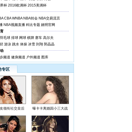
世界杯
2016欧洲杯
2015美洲杯
BA
CBA
WNBA
NBA转会
NBA交易流言
播
NBA视频直播
科比专题
姚明官网
育
羽毛球
排球
网球
棋牌
赛车
高尔夫
径
游泳
跳水
体操
冰雪
刘翔
郭晶晶
动
步频道
健身频道
户外频道
图库
动专区
女友领衔社交皇后
曝卡卡离婚因小三大战