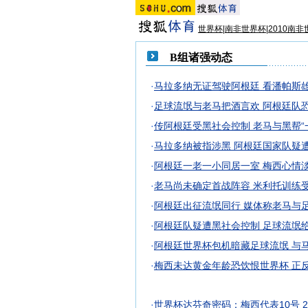
世界杯|南非世界杯|2010南非
B组诸强动态
·
马拉多纳无证驾驶阿根廷 看潘帕斯
·
足球流氓与老马把酒言欢 阿根廷队
·
传阿根廷受黑社会控制 老马与黑帮“
·
马拉多纳被指涉黑 阿根廷国家队疑
·
阿根廷一老一小同居一室 梅西心情
·
老马尚未确定首战阵容 米利托训练
·
阿根廷出征流氓同行 媒体称老马与
·
阿根廷队疑遭黑社会控制 足球流氓
·
阿根廷世界杯包机暗藏足球流氓 与
·
梅西未达黄金年龄恐饮恨世界杯 正
·
世界杯达芬奇密码：梅西代表10号 