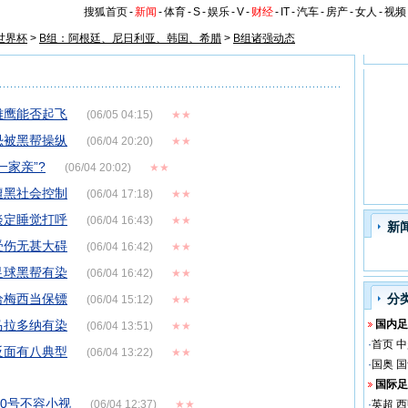
搜狐首页
-
新闻
-
体育
-
S
-
娱乐
-
V
-
财经
-
IT
-
汽车
-
房产
-
女人
-
视频
世界杯
>
B组：阿根廷、尼日利亚、韩国、希腊
>
B组诸强动态
雄鹰能否起飞
(06/05 04:15)
★★
恐被黑帮操纵
(06/04 20:20)
★★
一家亲”?
(06/04 20:02)
★★
遭黑社会控制
(06/04 17:18)
★★
淡定睡觉打呼
(06/04 16:43)
★★
新
受伤无甚大碍
(06/04 16:42)
★★
足球黑帮有染
(06/04 16:42)
★★
给梅西当保镖
分
(06/04 15:12)
★★
马拉多纳有染
国内足
(06/04 13:51)
★★
·
首页
中
反面有八典型
(06/04 13:22)
★★
·
国奥
国
国际足
20号不容小视
(06/04 12:37)
★★
·
英超
西