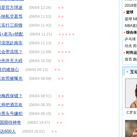
·
2018
们是官方球迷
(06/04 12:26)
★★
篮球
多纳私交甚笃
(06/04 11:53)
★★
·
篮球
N
廷实行三前锋
(06/04 11:43)
★★
·
NBA直
综合体
+老马=绝配
(06/04 11:21)
★★★★★
·
乒乓球
球流氓赴南非
(06/04 11:13)
★★
·
功夫
田
怎会带流氓？
(06/04 11:09)
★★★★
时尚运
·
首页
跑
轻伤并无大碍
(06/04 10:29)
★★
胜仍难放心
(06/04 09:13)
★★
互
言欢照被曝光
(06/04 08:58)
★★
身梅西保镖？
(06/04 08:51)
★★
主帅把酒言欢
(06/04 08:35)
★★
C罗
涉黑头号嫌犯
(06/04 08:15)
★★
韩国期待神奇
(06/03 19:47)
★★
达800人
(06/03 16:02)
★★