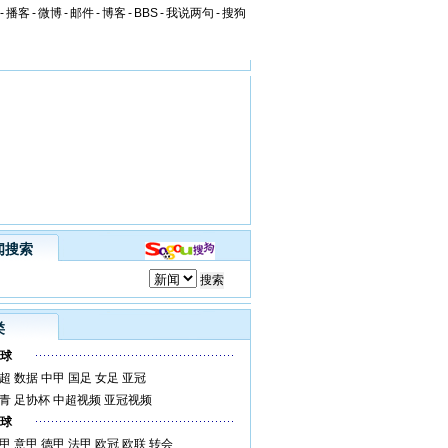
-
播客
-
微博
-
邮件
-
博客
-
BBS
-
我说两句
-
搜狗
闻搜索
类
球
超
数据
中甲
国足
女足
亚冠
青
足协杯
中超视频
亚冠视频
球
甲
意甲
德甲
法甲
欧冠
欧联
转会