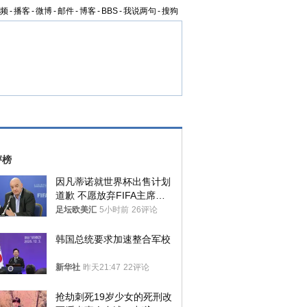
频
-
播客
-
微博
-
邮件
-
博客
-
BBS
-
我说两句
-
搜狗
评榜
因凡蒂诺就世界杯出售计划
道歉 不愿放弃FIFA主席职
位
足坛欧美汇
5小时前
26评论
韩国总统要求加速整合军校
新华社
昨天21:47
22评论
抢劫刺死19岁少女的死刑改