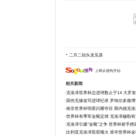
二月二抬头龙见喜
上网从搜狗开始
相关新闻
·
克洛泽世界杯总进球数止于14 大罗
·
因伤无缘改写进球纪录 罗纳尔多微博
·
南非世界杯明星闪耀夺目 斯内德克洛
·
世界杯有季军金靴定律 克洛泽穆勒有
·
克洛泽引爆"金靴"之争 世界杯射手榜
·
比利亚克洛泽双双哑火 谁夺世界杯金