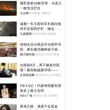
俄军发射28枚导弹，乌克兰
一枚也没拦住
大众网
6小时前
39评论
成都一车主因邻车长期压线
停车安装防护栏，物业：不
建议装护栏，也会影响自身
九派新闻
昨天19:44
26评论
停车
传销头目出狱后开办国学书
院，家长被洗脑称孩子挨打
才有效果
南方都市报
昨天11:34
67评论
出狱前8天，男子被改判死
缓！最高检披露详情——
长安街知事
昨天10:41
127评论
5年3.6亿！约基奇明夏有望
签史上最大合同
NBA广角
昨天07:15
37评论
青海王丽：满屋子全是金