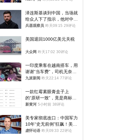
泽连斯基谈到中国，当场就
给众人下了指示，他对中国
和中乌关系，显然又有了新
兵器观察员
昨天09:15
29评论
的想法
美国退回1000亿美元关税
大众网
昨天17:02
30评论
一印度乘客在越南搭车，用
谢谢“当车费”，司机无奈发
笑；印度网友：不代表印度
九派新闻
昨天22:14
77评论
人
一款红霉素眼膏盒子上
的“原研一致”，竟是商标！
律师：极易误导消费者；网
新黄河
5小时前
38评论
友：药企不应打擦边球
美专家彻底改口：中国军力
10年“史无前例”狂飙！美军
真慌了
虚怀论语
昨天09:33
22评论