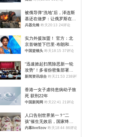
被俄导弹“洗地”后，泽连斯
基还在做梦：让俄罗斯在冬
季前求和？
兵器先锋
昨天20:13
24评论
实力外援加盟！ 官方：北
京首钢签下巴里·布朗和桑
普森
中国篮镜头
昨天18:15
37评论
“迅速掀起扫黑除恶新一轮
攻势”！多省份密集部署，
公布举报方式
新闻资讯综合
昨天21:53
238评论
香港一女子虐待患病幼子致
死 获刑22年
中国新闻网
昨天22:41
21评论
人口告别世界第一？“二
孩”催生无效后，国家终于
向住房出手了！
内幕live9zov
昨天18:44
86评论