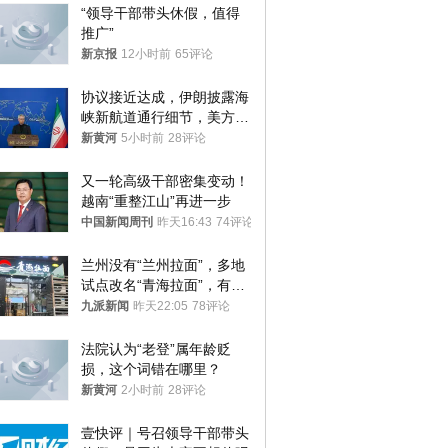
“领导干部带头休假，值得
推广”
新京报
12小时前
65评论
协议接近达成，伊朗披露海
峡新航道通行细节，美方再
提“倒计时”
新黄河
5小时前
28评论
又一轮高级干部密集变动！
越南“重整江山”再进一步
中国新闻周刊
昨天16:43
74评论
兰州没有“兰州拉面”，多地
试点改名“青海拉面”，有商
家改名已两年
九派新闻
昨天22:05
78评论
法院认为“老登”属年龄贬
损，这个词错在哪里？
新黄河
2小时前
28评论
壹快评｜号召领导干部带头