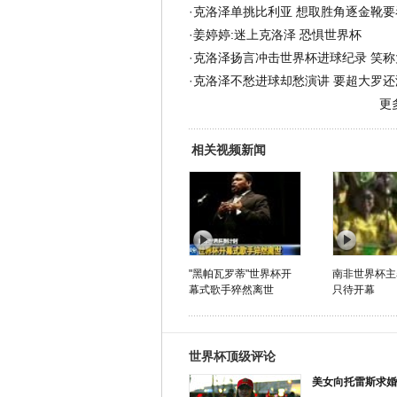
·
克洛泽单挑比利亚 想取胜角逐金靴要
·
姜婷婷:迷上克洛泽 恐惧世界杯
·
克洛泽扬言冲击世界杯进球纪录 笑称
·
克洛泽不愁进球却愁演讲 要超大罗还
更
相关视频新闻
"黑帕瓦罗蒂"世界杯开
南非世界杯主
幕式歌手猝然离世
只待开幕
世界杯顶级评论
美女向托雷斯求婚