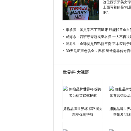
这位西班牙美女球
上面写着的是“托
吧”...
李承鹏：国足学不了西班牙 只能找章鱼自
郝海东：西班牙夺冠实至名归 一人不再决
韩乔生：金球奖是FIFA搞平衡 它本应属
30天见证声色俱全世界杯 缔造南非传奇
世界杯·大视野
拥抱品牌世界杯 探路者为
拥抱品牌世界
精英保驾护航
营销及品牌