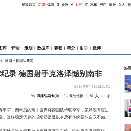
搜狐首页
-
新闻
-
体育
-
S
-
娱乐
-
V
-
财经
-
IT
-
汽车
-
房产
-
家居
-
女人
-
视
图库
|
评论
|
策划
|
数据库
|
赛程
|
积分
|
射手
|
微博
强--德国
>
德国队新闻
热
纪录 德国射手克洛泽憾别南非
2010年07月12日15:01
大
中
我来说两句
(
0
)
复制链接
小
季军，四年后的南非世界杯德国队蝉联季军，虽然没有更进
强，这样稳定优异的成绩还是足以令所有传统强队自叹不如。