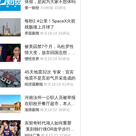
休假，是因为大家不想休吗
第一财经
3小时前
43评论
每秒2.4公里！SpaceX火箭
残骸撞上月球了
界面新闻
昨天18:14
33评论
被美囚禁7个月，马杜罗性
情大变，放弃回国念想，最
后嘱托已公开
惯性世界
昨天10:24
83评论
45天地震32次 专家：宜宾
地震不是页岩气开采造成的
经济观察报
昨天18:19
41评论
河南汝州一公职人员被举报
在职校开餐厅超市，本人回
应称“是给别人帮忙”
澎湃新闻
昨天16:02
36评论
东契奇时代湖人如何重塑
 复刻独行侠OR改学步行
者？
NBA广角
昨天13:23
37评论