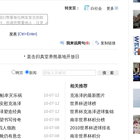
转发至：
白社会
更多
开
心
豆
网
瓣
[Ctrl+Enter]
我来说两句
(
0
)
复制链接
直击归真堂养熊基地开放日
网页
新闻
相关推荐
发帖幸灾乐祸
克洛泽的最新图片
10-07-12
安慰克洛泽
世界杯进球榜
10-07-12
泽塑造经典
世界杯克洛泽进球集锦
10-07-12
望书写传奇
南非世界杯积分榜
10-07-08
四人领跑
2010世界杯进球排名
10-07-08
靴仍有悬念
南非世界杯积分
10-07-08