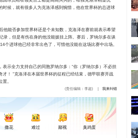
国球员站在领奖台上都是高高兴兴的，唯独克洛泽稍显忧
的时候，就有很多人为克洛泽感到惋惜，他在世界杯的总进球
后他能否参加世界杯还是个未知数，克洛泽在赛前就表示希望
的纪录，但是有伤在身的他没能披挂上阵。赛后，罗纳尔多在谈
得14个进球他已经非常出色了，可惜他没能在这场比赛中出场。
表示全力支持自己的同胞罗纳尔多：“你（罗纳尔多）不必担
奇才！ ”克洛泽在本届世界杯的征程已经结束，德甲联赛开战
位置。
(责任编辑：李超)
|
我来纠错
撒花
难过
鄙视
臭鸡蛋