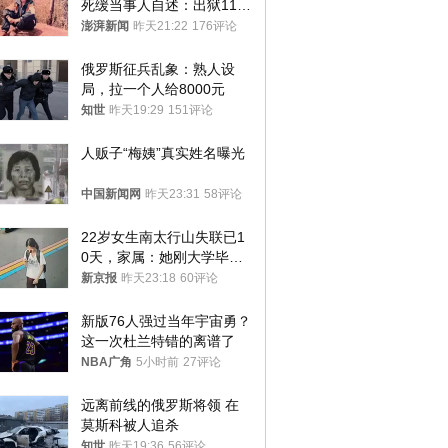
死缓当事人自述：出狱11年
间始终刻意躲避被害人家属
澎湃新闻
昨天21:22
176评论
俄罗斯征兵乱象：熟人设
局，拉一个人给8000元
知世
昨天19:29
151评论
人贩子“梅姨”真实姓名曝光
中国新闻网
昨天23:31
58评论
22岁女生南太行山失联已1
0天，家属：她刚大学毕业
想到山里旅行
新京报
昨天23:18
60评论
新版76人强过当年宇宙勇？
这一次杜兰特错的离谱了
NBA广角
5小时前
27评论
远离前线的俄罗斯将领 在
莫斯科被人追杀
知世
昨天19:36
56评论