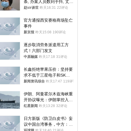
条, 办案人员数到手抖, 丈夫
受不了提前离场
赵sir谈世
昨天16:31
22评论
官方通报西安赛格商场坠亡
事件
新京报
昨天15:08
190评论
逐步取消劳务派遣用工方
式！六部门发文
中原融媒
昨天17:18
31评论
长鑫拒绝苹果压价：坚持要
求不低于三星电子和SK海
力士
新闻资讯综合
昨天17:47
119评论
伊朗、阿曼霍尔木兹海峡重
开协议曝光：伊朗掌控入湾
航道，与阿曼平分“服务费”
红星新闻
昨天13:28
32评论
日方新版《防卫白皮书》妄
议中国台湾事务，中方：强
烈不满、坚决反对，已向日
环球网
昨天18:40
21评论