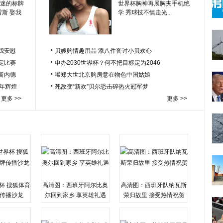
迷的标牌
世界杯胸神再展胸夹手机绝
雷斯 娶我
学 秀球技不慎走光...
我安慰
贝嫂购情趣用品 添八件套讨小贝欢心
定比赛
申办2030世界杯？何不把目标定为2046
于斯内德
曝郑大世北京购房意在物色中国姑娘
百年辉煌
死敌变“新欢”贝尔恐击碎热火冠军梦
更多 >>
更多 >>
杯 搜狐体育
高清图：西班牙阿尔比奥
高清图：西班牙队纳瓦斯
传播沙龙
尔回到家乡 享英雄礼遇
荣归故里 接受热情祝贺