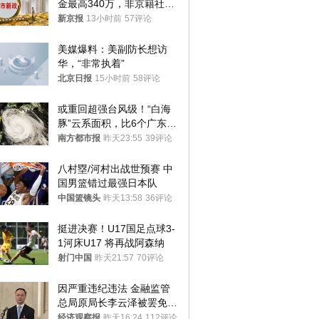
金最高340万，非京籍社保
1年
新京报
13小时前
57评论
美媒爆料：美副防长想访
华，“非常执着”
北京日报
15小时前
58评论
或重回超强台风级！“白海
豚”云系面积，比6个广东还
大！深圳官方：注意这件事
南方都市报
昨天23:55
39评论
八村塁/河村出战世预赛 中
国男篮错过最强日本队
中国篮镜头
昨天13:58
36评论
挺进决赛！U17国足点球3-
1河床U17 将再战阿森纳
射门中国
昨天21:57
70评论
因严重违纪违法 金融监管
总局原局长李云泽被罢免全
国人大代表
经济观察报
昨天16:24
112评论