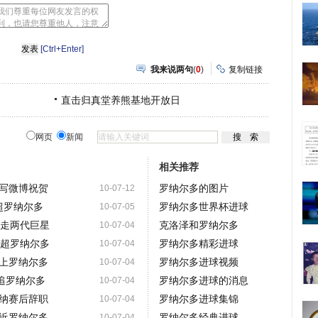
心
豆
网
瓣
[Ctrl+Enter]
我来说两句
(
0
)
复制链接
直击归真堂养熊基地开放日
网页
新闻
相关推荐
写微博祝贺
罗纳尔多的图片
10-07-12
超罗纳尔多
罗纳尔多世界杯进球
10-07-05
送走两代巨星
克洛泽和罗纳尔多
10-07-04
欲超罗纳尔多
罗纳尔多精彩进球
10-07-04
上罗纳尔多
罗纳尔多进球视频
10-07-04
追罗纳尔多
罗纳尔多进球的消息
10-07-04
纳赛后辞职
罗纳尔多进球集锦
10-07-04
近罗纳尔多
罗纳尔多经典进球
10-07-04