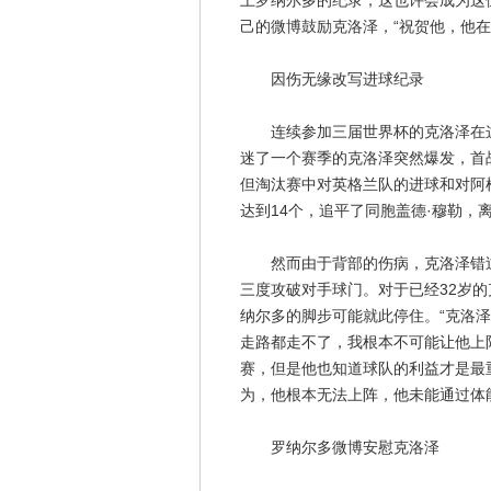
上罗纳尔多的纪录，这也许会成为这
己的微博鼓励克洛泽，“祝贺他，他在
因伤无缘改写进球纪录
连续参加三届世界杯的克洛泽在这
迷了一个赛季的克洛泽突然爆发，首
但淘汰赛中对英格兰队的进球和对阿
达到14个，追平了同胞盖德·穆勒，
然而由于背部的伤病，克洛泽错过
三度攻破对手球门。对于已经32岁
纳尔多的脚步可能就此停住。“克洛
走路都走不了，我根本不可能让他上
赛，但是他也知道球队的利益才是最
为，他根本无法上阵，他未能通过体
罗纳尔多微博安慰克洛泽