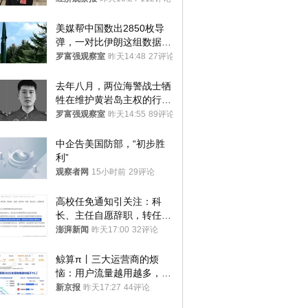
美媒帮中国数出2850枚导
弹，一对比伊朗这组数据，
发现出大事了
罗富强观察室
昨天14:48
27评论
去年八月，两位海警战士牺
牲在维护黄岩岛主权的行动
中
罗富强观察室
昨天14:55
89评论
中企告美国防部，“初步胜
利”
观察者网
15小时前
29评论
高校任免通知引关注：科
长、主任自愿辞职，转任思
政辅导员
澎湃新闻
昨天17:00
32评论
鲸算π丨三大运营商的烦
恼：用户流量越用越多，收
入却越来越少
新京报
昨天17:27
44评论