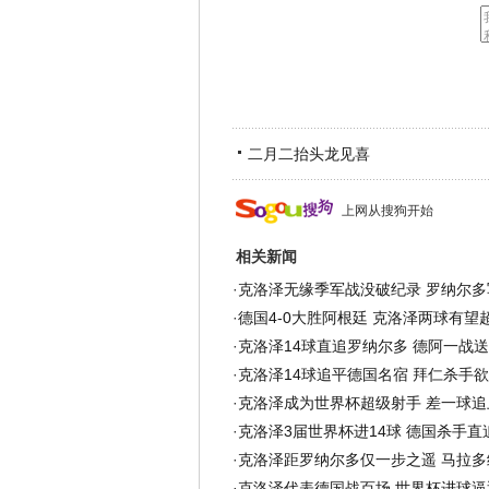
二月二抬头龙见喜
上网从搜狗开始
相关新闻
·
克洛泽无缘季军战没破纪录 罗纳尔多
·
德国4-0大胜阿根廷 克洛泽两球有望
·
克洛泽14球直追罗纳尔多 德阿一战
·
克洛泽14球追平德国名宿 拜仁杀手
·
克洛泽成为世界杯超级射手 差一球追
·
克洛泽3届世界杯进14球 德国杀手直
·
克洛泽距罗纳尔多仅一步之遥 马拉多
·
克洛泽代表德国战百场 世界杯进球逼