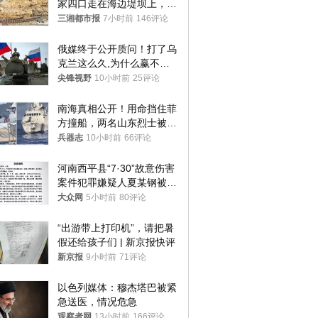
家四口走在海边堤坝上，其
中9岁男孩被巨浪卷入海
三湘都市报
7小时前
146评论
中，搜救仍在进行
俄媒终于公开质问！打了乌
克兰这么久,为什么赢不了?
答案令人沉默
尖锋视野
10小时前
25评论
南海真相公开！用命挡住菲
方撞船，两名山东烈士被授
武警最高荣誉
兵器志
10小时前
66评论
河南西平县“7·30”故意伤害
案件犯罪嫌疑人夏某钢被抓
获
大众网
5小时前
80评论
“出游带上打印机”，请把暑
假还给孩子们 | 新京报快评
新京报
9小时前
71评论
以色列媒体：穆杰塔巴被紧
急送医，情况危急
观察者网
13小时前
166评论