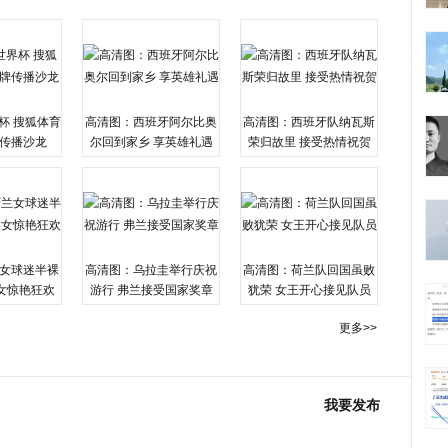
杯 搜狐体育
高清图：西班牙阿尔比奥
高清图：西班牙队纳瓦斯
传播沙龙
尔回到家乡 享英雄礼遇
荣归故里 接受热情祝贺
女球迷半裸
高清图：乌拉圭举行庆祝
高清图：荷兰队回国虽败
女惊艳狂欢
游行 弗兰接受国家奖章
犹荣 女王开心接见队员
更多>>
我要发布