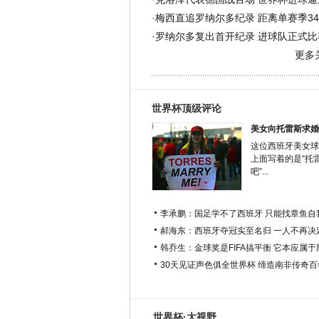
·
梅西直追罗纳尔多纪录 距离单赛季34
·
罗纳尔多复出首开纪录 进球队正式比赛
更多
世界杯顶级评论
美女向托雷斯求婚
这位西班牙美女球
上面写着的是“托
吧”...
李承鹏：国足学不了西班牙 只能找章鱼自
郝海东：西班牙夺冠实至名归 一人不再决
韩乔生：金球奖是FIFA搞平衡 它本应属
30天见证声色俱全世界杯 缔造南非传奇
世界杯·大视野