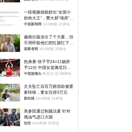
一段视频就能炒出“全国小
炒肉大王”，费大厨“塌房”了
吗？
中国新闻网
13小时前
21评论
越南出版业出了个大案，但
不用怀疑他们把红旗扛下去
的决心
观察者网
16小时前
33评论
热身赛-张子宇24+11杨舒
予12分 中国女篮擒尼日利
亚
中国篮镜头
昨天21:22
68评论
丈夫坠亡后百万赔偿款被婆
家转移，妻女仅得3万元
新快报
14小时前
51评论
美参院通过制裁法案 针对
俄油气进口大国
知世
14小时前
51评论