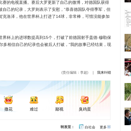
赛的电视直播。赛后大罗更新了自己的微博，对德国队获得
破自己的纪录，大罗则表示了安慰，“恭喜德国队夺得季军，但
贺克洛泽，他在世界杯上打进了14球，非常棒，可惜没能参加
杯上的进球数提高到15个，打破了前德国射手盖德·穆勒保
纳尔多相信自己的纪录也会被后人打破，“我的故事已经结束，现
(责任编辑：李超)
|
我来纠错
撒花
难过
鄙视
臭鸡蛋
转发至：
白社会
更多
开