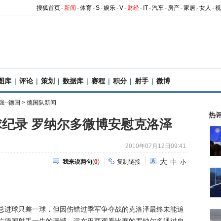
搜狐首页
-
新闻
-
体育
-
S
-
娱乐
-
V
-
财经
-
IT
-
汽车
-
房产
-
家居
-
女人
-
视
图库
|
评论
|
策划
|
数据库
|
赛程
|
积分
|
射手
|
微博
强--德国
>
德国队新闻
热
纪录 罗纳尔多微博安慰克洛泽
2010年07月12日09:41
大
中
我来说两句
(
0
)
复制链接
小
进球只差一球，但因伤错过季军争夺战的克洛泽最终未能追