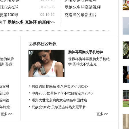
球仅差3球
罗纳尔多的高清视频
10-05-06
第100球
克洛泽的最新图片
09-10-12
关于
罗纳尔多 克洛泽
的新闻>>
世界杯社区热议
胸神再展胸夹手机绝学
迷的标牌
世界杯胸神再展胸夹手机绝
雷斯 娶我
学 秀球技不慎走光...
我安慰
贝嫂购情趣用品 添八件套讨小贝欢心
定比赛
申办2030世界杯？何不把目标定为2046
于斯内德
曝郑大世北京购房意在物色中国姑娘
百年辉煌
死敌变“新欢”贝尔恐击碎热火冠军梦
更多 >>
更多 >>