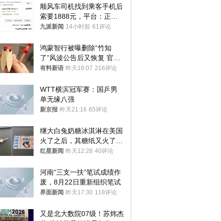
顺风车司机找到乘客手机后
索要1888元，平台：正和
司机沟通协商
九派新闻
14小时前
61评论
鸿蒙智行被曝删除“竹知
了”风波公告后又恢复 官媒
曾力挺：劝华为要大度的，
有料新语
昨天16:07
216评论
你们适不适合？
WTT横滨冠军赛：国乒男
单无缘八强
新京报
昨天21:16
65评论
继大白兔奶糖冰淇淋在美国
火了之后，其糖纸又火了！
海外博主盛赞：平面设计经
红星新闻
昨天12:28
40评论
典之作
河南“三支一扶”笔试成绩作
废，8月22日重新组织笔试
界面新闻
昨天17:30
118评论
又是北大数院07级！苏炜杰