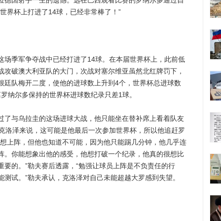
位德国射手一生的遗憾。远在巴西观看比赛的罗纳尔多通过自
世界杯上打进了14球，已经非常棒了！”
场季军争夺战中已经打进了14球。在本届世界杯上，此前低
战攻破澳大利亚队的大门，次战对塞尔维亚虽然北红牌罚下，
根廷队梅开二度，使他的进球数上升到4个，世界杯总进球数
离罗纳尔多保持的世界杯进球数纪录只差1球。
了与乌拉圭的这场进球大战，他只能坐在替补席上看着队友
的克洛泽来说，这可能是他最后一次参加世界杯，所以他追赶罗
泽想上阵，但他也知道不可能，因为他只能踢几分钟，他几乎连
阵。你能想象出他的感受，他想打破一个纪录，他真的很想比
重要的。”勒夫赛后透露，“勉强让球员上阵是不负责任的行
能测试。”勒夫承认，克洛泽对自己未能超越大罗感到失望。