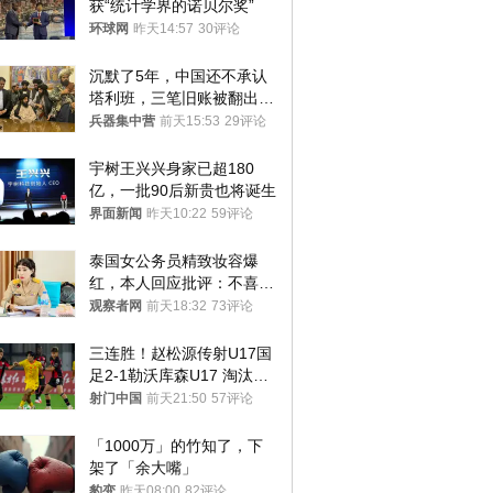
获“统计学界的诺贝尔奖”
环球网
昨天14:57
30评论
沉默了5年，中国还不承认
塔利班，三笔旧账被翻出，
最大风险出现
兵器集中营
前天15:53
29评论
宇树王兴兴身家已超180
亿，一批90后新贵也将诞生
界面新闻
昨天10:22
59评论
泰国女公务员精致妆容爆
红，本人回应批评：不喜欢
就别看
观察者网
前天18:32
73评论
三连胜！赵松源传射U17国
足2-1勒沃库森U17 淘汰赛
将战河床
射门中国
前天21:50
57评论
「1000万」的竹知了，下
架了「余大嘴」
豹变
昨天08:00
82评论