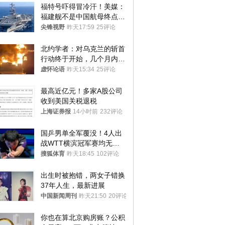
福特号吓得冒冷汗！美媒：
福建舰不是中国航母终点，
而是新起点！
尖锋视野
昨天17:59
25评论
北约学者：对乌克兰的斩首
行动终于开始，几个月内乌
将投降
虚怀论语
昨天15:34
25评论
最高近亿元！多家A股公司
收到美国关税退税
上海证券报
14小时前
232评论
国乒男单全军覆没！4人出
战WTT横滨冠军赛均无缘
八强
搜狐体育
昨天18:45
102评论
出生时被抱错，两女子错换
37年人生，最新进展
中国新闻周刊
昨天21:50
20评论
你也在算北京购房账？公积