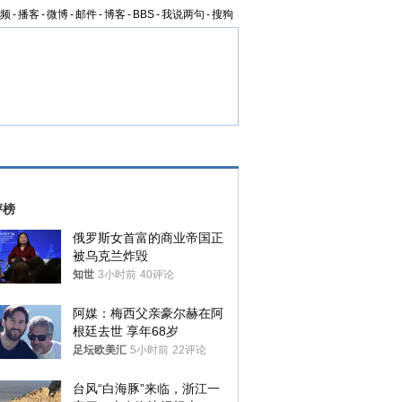
频
-
播客
-
微博
-
邮件
-
博客
-
BBS
-
我说两句
-
搜狗
评榜
俄罗斯女首富的商业帝国正
被乌克兰炸毁
知世
3小时前
40评论
阿媒：梅西父亲豪尔赫在阿
根廷去世 享年68岁
足坛欧美汇
5小时前
22评论
台风“白海豚”来临，浙江一