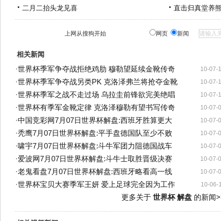
二月二抬头龙见喜
直击归真堂养
上网从搜狗开始
网页
新闻
相关新闻
·
世界杯季军争夺战拒绝鸡肋 穆勒望延续金靴传奇
10-07-
·
世界杯季军争夺战另类PK 克洛泽弗兰将抢夺金靴
10-07-
·
世界杯季军之战不走过场 乌拉圭前锋欲完美绝唱
10-07-
·
世界杯有季军金靴定律 克洛泽穆勒有望书写传奇
10-07-
·
中国竞彩网7月07日世界杯解盘:西班牙胜算更大
10-07-
·
秃鹰7月07日世界杯解盘:平手盘德国队至少不败
10-07-
·
啸宇7月07日世界杯解盘:斗牛军团力阻德国战车
10-07-
·
爱波网7月07日世界杯解盘:斗牛士取胜晋级决赛
10-07-
·
老鬼看盘7月07日世界杯解盘:西班牙略看高一线
10-07-
·
世界杯宝贝大赛季军王妍 爱上足球完全因为工作
10-06-
更多关于
世界杯 解盘
的新闻>