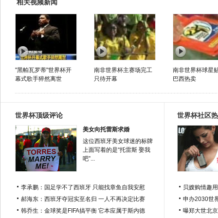
相关视频新闻
"黑帕瓦罗蒂"世界杯开
南非世界杯主赛场完工
南非世界杯球星
幕式歌手猝然离世
只待开幕
巴西热卖
世界杯顶级评论
世界杯社区热
美女向托雷斯求婚
这位西班牙美女球迷的标牌
上面写着的是“托雷斯 娶我
吧”...
李承鹏：国足学不了西班牙 只能找章鱼自我安慰
贝嫂购情趣用
郝海东：西班牙夺冠实至名归 一人不再决定比赛
申办2030世
韩乔生：金球奖是FIFA搞平衡 它本应属于斯内德
曝郑大世北京