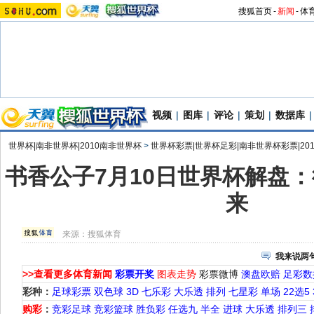
搜狐首页
-
新闻
-
体
视频
|
图库
|
评论
|
策划
|
数据库
|
世界杯|南非世界杯|2010南非世界杯
>
世界杯彩票|世界杯足彩|南非世界杯彩票|20
书香公子7月10日世界杯解盘
来
来源：
搜狐体育
我来说两
>>查看更多体育新闻
彩票开奖
图表走势
彩票微博
澳盘欧赔
足彩数
彩种：
足球彩票
双色球
3D
七乐彩
大乐透
排列
七星彩
单场
22选5
购彩
：
竞彩足球
竞彩篮球
胜负彩
任选九
半全
进球
大乐透
排列三