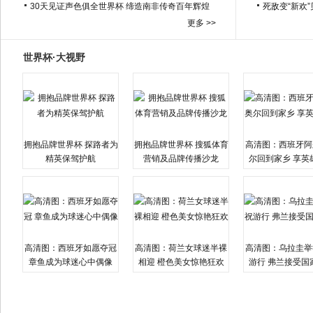
30天见证声色俱全世界杯 缔造南非传奇百年辉煌
死敌变“新欢
更多 >>
世界杯·大视野
拥抱品牌世界杯 探路者为
拥抱品牌世界杯 搜狐体育
高清图：西班牙阿
精英保驾护航
营销及品牌传播沙龙
尔回到家乡 享英
高清图：西班牙如愿夺冠
高清图：荷兰女球迷半裸
高清图：乌拉圭举
章鱼成为球迷心中偶像
相迎 橙色美女惊艳狂欢
游行 弗兰接受国