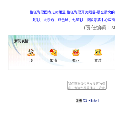
搜狐彩票图表走势频道
搜狐彩票开奖频道-最全最快
足彩、大乐透、双色球、七星彩、搜狐彩票中心应
(责任编辑：sta
新闻表情
顶
加油
撒花
难过
[Ctrl+Enter]