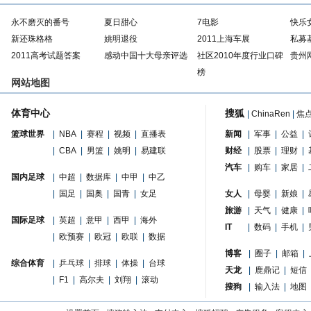
永不磨灭的番号
夏日甜心
7电影
快乐
新还珠格格
姚明退役
2011上海车展
私募
2011高考试题答案
感动中国十大母亲评选
社区2010年度行业口碑
贵州
榜
网站地图
体育中心
搜狐
|
ChinaRen
|
焦
篮球世界
|
NBA
|
赛程
|
视频
|
直播表
新闻
|
军事
|
公益
|
|
CBA
|
男篮
|
姚明
|
易建联
财经
|
股票
|
理财
|
汽车
|
购车
|
家居
|
国内足球
|
中超
|
数据库
|
中甲
|
中乙
|
国足
|
国奥
|
国青
|
女足
女人
|
母婴
|
新娘
|
旅游
|
天气
|
健康
|
国际足球
|
英超
|
意甲
|
西甲
|
海外
IT
|
数码
|
手机
|
|
欧预赛
|
欧冠
|
欧联
|
数据
博客
|
圈子
|
邮箱
|
综合体育
|
乒乓球
|
排球
|
体操
|
台球
天龙
|
鹿鼎记
|
短信
|
F1
|
高尔夫
|
刘翔
|
滚动
搜狗
|
输入法
|
地图