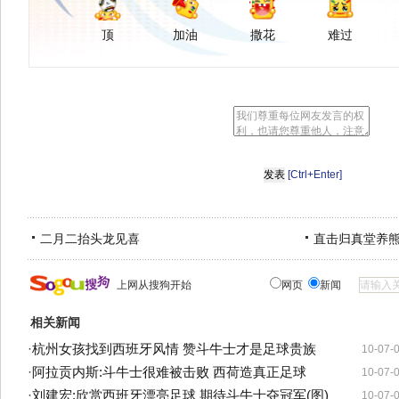
顶
加油
撒花
难过
[Ctrl+Enter]
二月二抬头龙见喜
直击归真堂养
上网从搜狗开始
网页
新闻
相关新闻
·
杭州女孩找到西班牙风情 赞斗牛士才是足球贵族
10-07-
·
阿拉贡内斯:斗牛士很难被击败 西荷造真正足球
10-07-
·
刘建宏:欣赏西班牙漂亮足球 期待斗牛士夺冠军(图)
10-07-