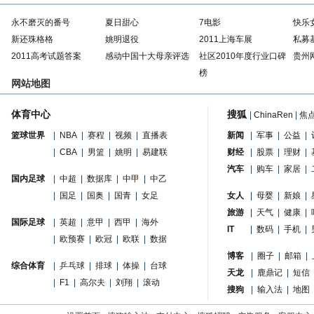
永不磨灭的番号
夏日甜心
7电影
快乐
新还珠格格
姚明退役
2011上海车展
私募
2011高考试题答案
感动中国十大母亲评选
社区2010年度行业口碑
贵州
榜
网站地图
体育中心
搜狐
|
ChinaRen
|
焦
篮球世界
|
NBA
|
赛程
|
视频
|
直播表
新闻
|
军事
|
公益
|
|
CBA
|
男篮
|
姚明
|
易建联
财经
|
股票
|
理财
|
汽车
|
购车
|
家居
|
国内足球
|
中超
|
数据库
|
中甲
|
中乙
|
国足
|
国奥
|
国青
|
女足
女人
|
母婴
|
新娘
|
旅游
|
天气
|
健康
|
国际足球
|
英超
|
意甲
|
西甲
|
海外
IT
|
数码
|
手机
|
|
欧预赛
|
欧冠
|
欧联
|
数据
博客
|
圈子
|
邮箱
|
综合体育
|
乒乓球
|
排球
|
体操
|
台球
天龙
|
鹿鼎记
|
短信
|
F1
|
高尔夫
|
刘翔
|
滚动
搜狗
|
输入法
|
地图