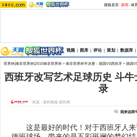
搜狐首页
-
新闻
-
体
视频
|
图库
|
评论
|
策划
|
数据库
|
世界杯|南非世界杯|2010南非世界杯
>
南非世界杯半决赛：德国VS西班牙
>
德国V
西班牙改写艺术足球历史 斗牛
录
来源：
新民晚报·新民网
我来说两
这是最好的时代！对于西班牙人来
德班球场，带来的是五彩斑斓的梦幻结