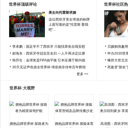
世界杯顶级评论
世界杯社区热
美女向托雷斯求婚
这位西班牙美女球迷的标牌
上面写着的是“托雷斯 娶我
吧”...
李承鹏：国足学不了西班牙 只能找章鱼自我安慰
贝嫂购情趣用
郝海东：西班牙夺冠实至名归 一人不再决定比赛
申办2030世
韩乔生：金球奖是FIFA搞平衡 它本应属于斯内德
曝郑大世北京
30天见证声色俱全世界杯 缔造南非传奇百年辉煌
死敌变“新欢
更多 >>
世界杯·大视野
拥抱品牌世界杯 探路者为
拥抱品牌世界杯 搜狐体育
高清图：西班牙阿