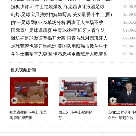
·
搜狐快评:斗牛士绝境爆发 终见西班牙浪漫足球
10-06-
·
幻灯:足球宝贝雅婷拍妩媚写真 美女最爱斗牛士(图)
10-06-
·
[第一足球网]01-23单场分析:西班牙人主场不败
10-01-
·
国际青年足球邀请赛 中青3-2胜西班牙人青年队
09-08-
·
潍坊杯足球邀请赛揭开大幕 国青首战对西班牙人
09-08-
·
足球荒漠也能开垦绿洲 美国队用顽强击败斗牛士
09-06-
·
斗牛士期望率先突围 伊布恐将令西班牙人吃苦头
08-06-
相关视频新闻
死里逃生的斗牛士 朱里
西班牙 斗牛士被刺穿下
实拍:12岁少年
奥-阿帕里西奥
颚
次被牛顶翻在地