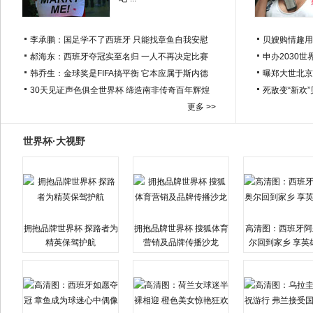
李承鹏：国足学不了西班牙 只能找章鱼自我安慰
贝嫂购情趣用
郝海东：西班牙夺冠实至名归 一人不再决定比赛
申办2030世
韩乔生：金球奖是FIFA搞平衡 它本应属于斯内德
曝郑大世北京
30天见证声色俱全世界杯 缔造南非传奇百年辉煌
死敌变“新欢
更多 >>
世界杯·大视野
拥抱品牌世界杯 探路者为
拥抱品牌世界杯 搜狐体育
高清图：西班牙阿
精英保驾护航
营销及品牌传播沙龙
尔回到家乡 享英