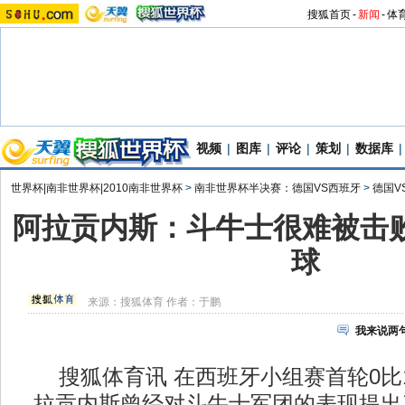
搜狐首页
-
新闻
-
体
视频
|
图库
|
评论
|
策划
|
数据库
|
世界杯|南非世界杯|2010南非世界杯
>
南非世界杯半决赛：德国VS西班牙
>
德国V
阿拉贡内斯：斗牛士很难被击败
球
来源：
搜狐体育
作者：于鹏
我来说两
搜狐体育讯 在西班牙小组赛首轮0比
拉贡内斯曾经对斗牛士军团的表现提出