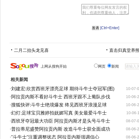
[Ctrl+Enter]
二月二抬头龙见喜
直击归真堂养
上网从搜狗开始
网页
新闻
相关新闻
·
刘建宏:欣赏西班牙漂亮足球 期待斗牛士夺冠军(图)
10-07-
·
阿拉贡内斯不看好斗牛士 西班牙跟不上葡队步伐
10-06-
·
搜狐快评:斗牛士绝境爆发 终见西班牙浪漫足球
10-06-
·
幻灯:足球宝贝雅婷拍妩媚写真 美女最爱斗牛士
10-06-
·
西班牙夺冠最大功臣 阿拉贡内斯才是头号斗牛士
08-07-
·
普拉蒂尼盛赞阿拉贡内斯 改造斗牛士获全面成功
08-06-
·
"斗牛士"注重调整状态 阿拉贡内斯强调信心
08-06-