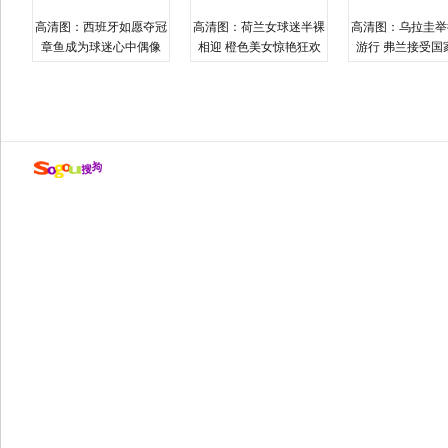
高清图：西班牙如愿夺冠
高清图：荷兰女球迷半裸
高清图：乌拉圭举
章鱼成为球迷心中偶像
相迎 橙色美女惊艳狂欢
游行 弗兰接受国