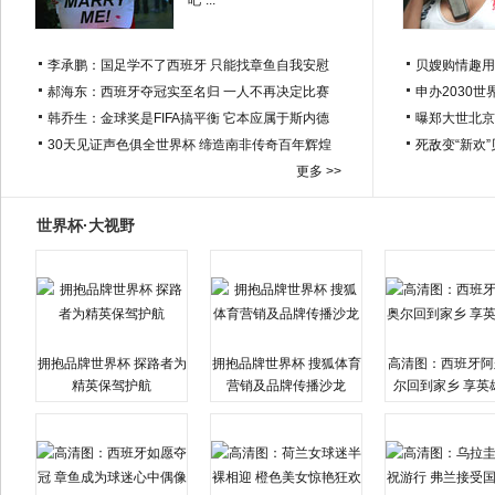
吧”...
李承鹏：国足学不了西班牙 只能找章鱼自我安慰
贝嫂购情趣用
郝海东：西班牙夺冠实至名归 一人不再决定比赛
申办2030世
韩乔生：金球奖是FIFA搞平衡 它本应属于斯内德
曝郑大世北京
30天见证声色俱全世界杯 缔造南非传奇百年辉煌
死敌变“新欢
更多 >>
世界杯·大视野
拥抱品牌世界杯 探路者为
拥抱品牌世界杯 搜狐体育
高清图：西班牙阿
精英保驾护航
营销及品牌传播沙龙
尔回到家乡 享英