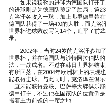
如果说穆勒的进球为德国队打开了
的进球则是为德国队奠定了胜局：第23
克洛泽各攻入一球，加上弗里德里希在
德国队获得了一场4∶0的大胜，而克洛
世界杯进球数改写为14个，追平了前辈
录。
2002年，当时24岁的克洛泽参加
世界杯，并在德国队与沙特阿拉伯队的
法，一战成名。不过在韩日世界杯结束
有所回落，在2004年欧洲杯上的表现
能取得进球。与此同时，克洛泽在俱乐
一直未能获得曼联、巴萨等大牌俱乐部
德甲打拼，不过他在国家队的位置倒是
据着主力前锋的一席之地。