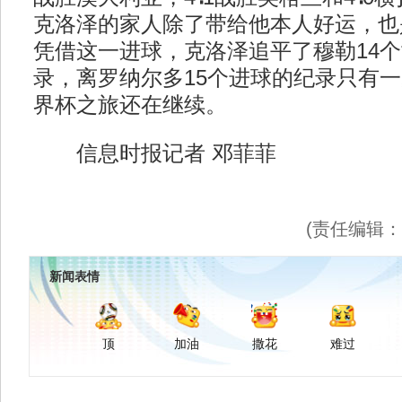
克洛泽的家人除了带给他本人好运，也
凭借这一进球，克洛泽追平了穆勒14
录，离罗纳尔多15个进球的纪录只有
界杯之旅还在继续。
信息时报记者 邓菲菲
(责任编辑
新闻表情
顶
加油
撒花
难过