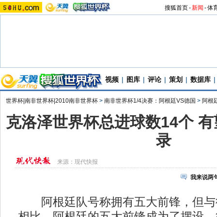
搜狐首页
-
新闻
-
体
视频
|
图库
|
评论
|
策划
|
数据库
|
世界杯|南非世界杯|2010南非世界杯
>
南非世界杯1/4决赛：阿根廷VS德国
>
阿根
克洛泽世界杯总进球数14个 
录
来源：
现代快报
我来说两
阿根廷队号称拥有五大前锋，但与
相比，阿根廷的五大前锋成为了摆设。