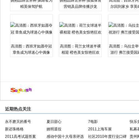
拥抱品牌世界杯 探路者为
拥抱品牌世界杯 搜狐体育
高清图：西班牙阿
精英保驾护航
营销及品牌传播沙龙
尔回到家乡 享英
高清图：西班牙如愿夺冠
高清图：荷兰女球迷半裸
高清图：乌拉圭举
章鱼成为球迷心中偶像
相迎 橙色美女惊艳狂欢
游行 弗兰接受国
近期热点关注
永不磨灭的番号
夏日甜心
7电影
快乐
新还珠格格
姚明退役
2011上海车展
私募
2011高考试题答案
感动中国十大母亲评选
社区2010年度行业口碑
贵州