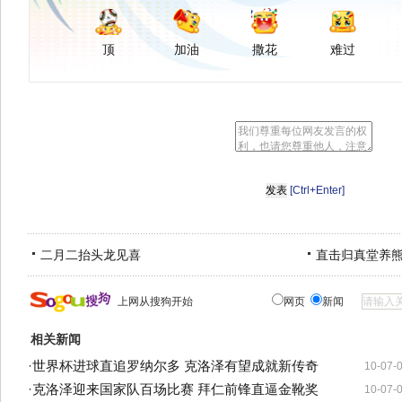
顶
加油
撒花
难过
[Ctrl+Enter]
二月二抬头龙见喜
直击归真堂养
上网从搜狗开始
网页
新闻
相关新闻
·
世界杯进球直追罗纳尔多 克洛泽有望成就新传奇
10-07-
·
克洛泽迎来国家队百场比赛 拜仁前锋直逼金靴奖
10-07-