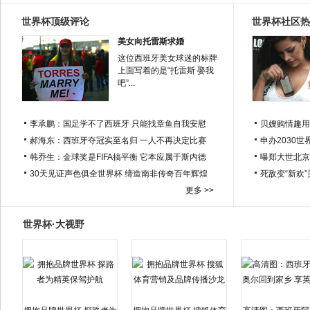
世界杯顶级评论
世界杯社区热
美女向托雷斯求婚
这位西班牙美女球迷的标牌
上面写着的是“托雷斯 娶我
吧”...
李承鹏：国足学不了西班牙 只能找章鱼自我安慰
贝嫂购情趣用
郝海东：西班牙夺冠实至名归 一人不再决定比赛
申办2030世
韩乔生：金球奖是FIFA搞平衡 它本应属于斯内德
曝郑大世北京
30天见证声色俱全世界杯 缔造南非传奇百年辉煌
死敌变“新欢
更多 >>
世界杯·大视野