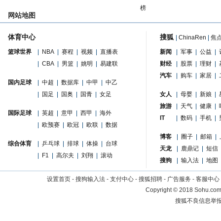
榜
网站地图
体育中心
搜狐
|
ChinaRen
|
焦
篮球世界
|
NBA
|
赛程
|
视频
|
直播表
新闻
|
军事
|
公益
|
|
CBA
|
男篮
|
姚明
|
易建联
财经
|
股票
|
理财
|
汽车
|
购车
|
家居
|
国内足球
|
中超
|
数据库
|
中甲
|
中乙
|
国足
|
国奥
|
国青
|
女足
女人
|
母婴
|
新娘
|
旅游
|
天气
|
健康
|
国际足球
|
英超
|
意甲
|
西甲
|
海外
IT
|
数码
|
手机
|
|
欧预赛
|
欧冠
|
欧联
|
数据
博客
|
圈子
|
邮箱
|
综合体育
|
乒乓球
|
排球
|
体操
|
台球
天龙
|
鹿鼎记
|
短信
|
F1
|
高尔夫
|
刘翔
|
滚动
搜狗
|
输入法
|
地图
设置首页
-
搜狗输入法
-
支付中心
-
搜狐招聘
-
广告服务
-
客服中心
Copyright
©
2018 Sohu.com 
搜狐不良信息举