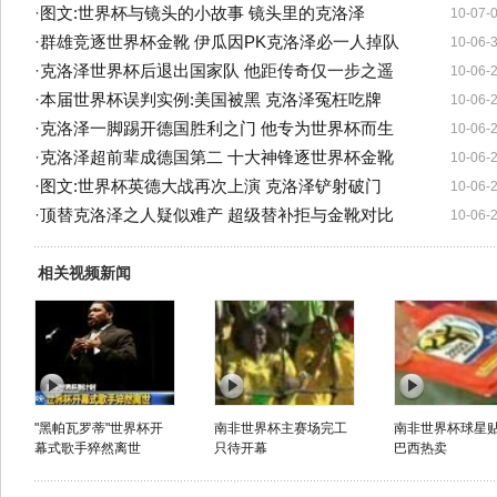
·
图文:世界杯与镜头的小故事 镜头里的克洛泽
10-07-
·
群雄竞逐世界杯金靴 伊瓜因PK克洛泽必一人掉队
10-06-
·
克洛泽世界杯后退出国家队 他距传奇仅一步之遥
10-06-
·
本届世界杯误判实例:美国被黑 克洛泽冤枉吃牌
10-06-
·
克洛泽一脚踢开德国胜利之门 他专为世界杯而生
10-06-
·
克洛泽超前辈成德国第二 十大神锋逐世界杯金靴
10-06-
·
图文:世界杯英德大战再次上演 克洛泽铲射破门
10-06-
·
顶替克洛泽之人疑似难产 超级替补拒与金靴对比
10-06-
相关视频新闻
"黑帕瓦罗蒂"世界杯开
南非世界杯主赛场完工
南非世界杯球星
幕式歌手猝然离世
只待开幕
巴西热卖