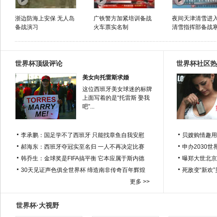
浙边防海上安保 无人岛
广铁警方加紧培训备战
夜间天津清雪进
备战演习
火车票实名制
清雪指挥部备战
世界杯顶级评论
世界杯社区热
美女向托雷斯求婚
这位西班牙美女球迷的标牌
上面写着的是“托雷斯 娶我
吧”...
李承鹏：国足学不了西班牙 只能找章鱼自我安慰
贝嫂购情趣用
郝海东：西班牙夺冠实至名归 一人不再决定比赛
申办2030世
韩乔生：金球奖是FIFA搞平衡 它本应属于斯内德
曝郑大世北京
30天见证声色俱全世界杯 缔造南非传奇百年辉煌
死敌变“新欢
更多 >>
世界杯·大视野