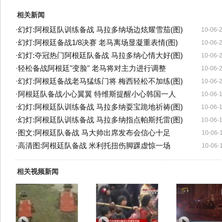
相关新闻
·
幻灯:阿根廷队训练备战 马拉多纳场边炫耀雪茄(图)
10-06-
·
幻灯:阿根廷备战1/8决赛 老马离场显凝重表情(图)
10-06-
·
幻灯:夺冠热门阿根廷队备战 马拉多纳心情大好(图)
10-06-
·
轻松备战阿根廷"变脸" 老马将对主力进行调整
10-06-
·
幻灯:阿根廷备战老马猛练门将 梅西轻松不加练(图)
10-06-
·
阿根廷队备战小心翼翼 特维斯提醒小心韩国一人
10-06-
·
幻灯:阿根廷队训练备战 马拉多纳耍宝跪地祈祷(图)
10-06-
·
幻灯:阿根廷队训练备战 马拉多纳指点帕斯托雷(图)
10-06-
·
图文:阿根廷队备战 马大帅出席发布会信心十足
10-06-
·
高清图:阿根廷队备战 米利托扭伤脚踝虚惊一场
10-06-
相关视频新闻