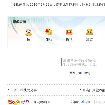
搜狐体育讯 2010年6月28日，南非比勒陀利亚，阿根廷训练备战2
新闻表情
顶
加油
撒花
难过
[Ctrl+Enter]
二月二抬头龙见喜
直击归真堂养
上网从搜狗开始
网页
新闻