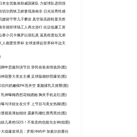
日本女优集体助威国家队 力挺球队进四强
前切尔西铁卫娇妻现身南非 日光浴秀性感
贝嫂留守带儿子攀岩 真空装高跟鞋显另类
南非德班球场工人再次游行 抗议低廉工资
山寨小贝卡佩罗以假乱真 逼真程度似兄弟
人人都爱世界杯 女球迷撑起世界杯半边天
行
脚申思服刑演节目 穿民俗装表情诡异(图)
神迎娶大美女主播 足球版婚纱照爆笑(图)
0后抖奶嫩模PK苍井空 童颜揉乳又摇臀(图)
乳神曝梅西想花钱嫖她 胸夹手机走红(图)
曝与洋妞女友分手 上节目与美女热聊(图)
透视装薄如细丝 露豪乳嘟红唇秀黑丝(图)
妞儿果然GDS！不靠卖肉也能当女神(组图)
十大或爆发球员：罗斯冲MVP 加索尔担重任