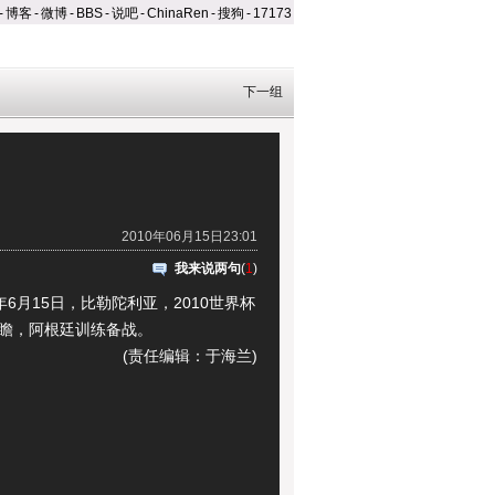
-
博客
-
微博
-
BBS
-
说吧
-
ChinaRen
-
搜狗
-
17173
下一组
2010年06月15日23:01
我来说两句
(
1
)
6月15日，比勒陀利亚，2010世界杯
前瞻，阿根廷训练备战。
(责任编辑：于海兰)