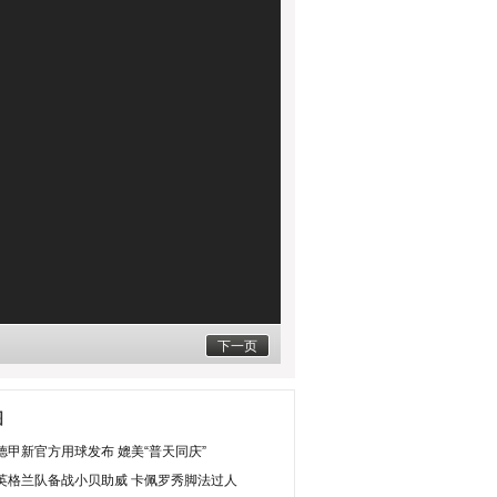
下一页
图
德甲新官方用球发布 媲美“普天同庆”
英格兰队备战小贝助威 卡佩罗秀脚法过人