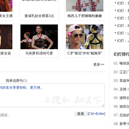
幻灯：
幻灯：
美女主播
曼城乳娃全裸遮3点
梅西儿子肥嘟嘟粉嫩嫩
幻灯：
幻灯：
幻灯：
幻灯：
邻家女孩
马刺萝莉清纯可爱
C罗"簪花"伊布"戴胸罩"
幻灯排
01.
曝前国
更多>>
02.
辽足门
我来说两句
(
1
)
03.
英超9
04.
丑闻！
05.
谢晖自
06.
谢莉尔
[Ctrl+Enter]
明用语。
07.
厄祖的
08.
新季