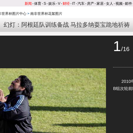
新闻
-
体育
-
S
-
娱乐
-
V
-
财经
-
IT
-
汽车
-
房产
-
家居
-
女人
-
视频
-
邮件
南非世界杯图片中心
>
南非世界杯花絮图片
幻灯：阿根廷队训练备战 马拉多纳耍宝跪地祈祷
1
/16
2010年
B组次轮