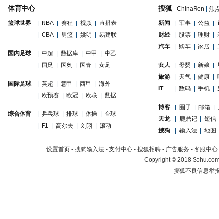
体育中心
搜狐
|
ChinaRen
|
焦
篮球世界
|
NBA
|
赛程
|
视频
|
直播表
新闻
|
军事
|
公益
|
|
CBA
|
男篮
|
姚明
|
易建联
财经
|
股票
|
理财
|
汽车
|
购车
|
家居
|
国内足球
|
中超
|
数据库
|
中甲
|
中乙
|
国足
|
国奥
|
国青
|
女足
女人
|
母婴
|
新娘
|
旅游
|
天气
|
健康
|
国际足球
|
英超
|
意甲
|
西甲
|
海外
IT
|
数码
|
手机
|
|
欧预赛
|
欧冠
|
欧联
|
数据
博客
|
圈子
|
邮箱
|
综合体育
|
乒乓球
|
排球
|
体操
|
台球
天龙
|
鹿鼎记
|
短信
|
F1
|
高尔夫
|
刘翔
|
滚动
搜狗
|
输入法
|
地图
设置首页
-
搜狗输入法
-
支付中心
-
搜狐招聘
-
广告服务
-
客服中心
Copyright
©
2018 Sohu.com 
搜狐不良信息举