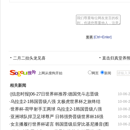
[Ctrl+Enter]
二月二抬头龙见喜
直击归真堂养
上网从搜狗开始
网页
新闻
相关新闻
·
[信息时报]06-27日世界杯推荐:德国凭斗志晋级
10-06-
·
乌拉圭2-1韩国晋级八强 太极虎世界杯之旅终结
10-06-
·
世界杯-荷甲射手王两球 乌拉圭2-1韩国晋级八强
10-06-
·
亚洲球队捍卫足球尊严 日韩强势晋级世界杯16强
10-06-
·
女主播履行世界杯诺言 韩国晋级后穿比基尼播音(图
10-06-