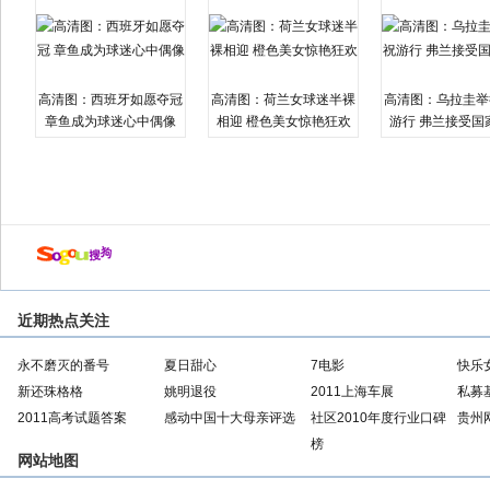
高清图：西班牙如愿夺冠
高清图：荷兰女球迷半裸
高清图：乌拉圭举
章鱼成为球迷心中偶像
相迎 橙色美女惊艳狂欢
游行 弗兰接受国
近期热点关注
永不磨灭的番号
夏日甜心
7电影
快乐
新还珠格格
姚明退役
2011上海车展
私募
2011高考试题答案
感动中国十大母亲评选
社区2010年度行业口碑
贵州
榜
网站地图