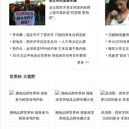
美女向托雷斯求婚
这位西班牙美女球迷的标牌
上面写着的是“托雷斯 娶我
吧”...
李承鹏：国足学不了西班牙 只能找章鱼自我安慰
贝嫂购情趣用
郝海东：西班牙夺冠实至名归 一人不再决定比赛
申办2030世
韩乔生：金球奖是FIFA搞平衡 它本应属于斯内德
曝郑大世北京
30天见证声色俱全世界杯 缔造南非传奇百年辉煌
死敌变“新欢
更多 >>
世界杯·大视野
拥抱品牌世界杯 探路者为
拥抱品牌世界杯 搜狐体育
高清图：西班牙阿
精英保驾护航
营销及品牌传播沙龙
尔回到家乡 享英