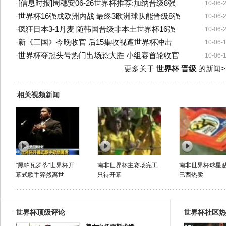
·
[信息时报]周穗安06-26世界杯推荐:加纳晋级8强
10-06-
·
世界杯16强成欧洲内战 最终3欧洲球队能晋级8强
10-06-
·
疯狂日本3-1丹麦 随韩国晋级非本土世界杯16强
10-06-
·
新《三国》今晚收官 后15集收视遭世界杯冲击
10-06-
·
世界杯夺冠头号热门出场恐大胜 小组赛首轮收官
10-06-
更多关于
世界杯 晋级
的新闻>
相关视频新闻
"黑帕瓦罗蒂"世界杯开
南非世界杯主赛场完工
南非世界杯球星
幕式歌手猝然离世
只待开幕
巴西热卖
世界杯顶级评论
世界杯社区热