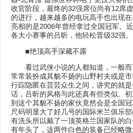
收官阶段，最终的32强席位尚有12席
的进行，越来越多的电玩高手也出现在
亮相的是2006年曾经拿过全国冠军、
各大小赛事的吕昕，他轻松晋级32强。
■绝顶高手深藏不露
看过武侠小说的人都知道，一般而
常常装扮成其貌不扬的山野村夫或是市
行踪隐匿在芸芸众生之间，讲究的就是一
话，吕昕的风格与此还真有些类似。初
到这个其貌不扬的家伙竟然会是全国冠
尺码明显大了好几号的国际米兰俱乐部
有洗头所以戴了一顶英格兰国家队的白
有年头了，这两件白色的装备已经略微