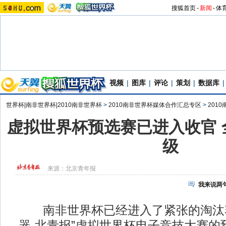
搜狐首页
-
新闻
-
体
视频
|
图库
|
评论
|
策划
|
数据库
|
世界杯|南非世界杯|2010南非世界杯
>
2010南非世界杯媒体合作汇总专区
>
201
虚拟世界杯预选赛已进入收官 
级
来源：
北京青年报
我来说两
南非世界杯已经进入了紧张的淘汰赛
器-北青报”虚拟世界杯电子竞技大赛的