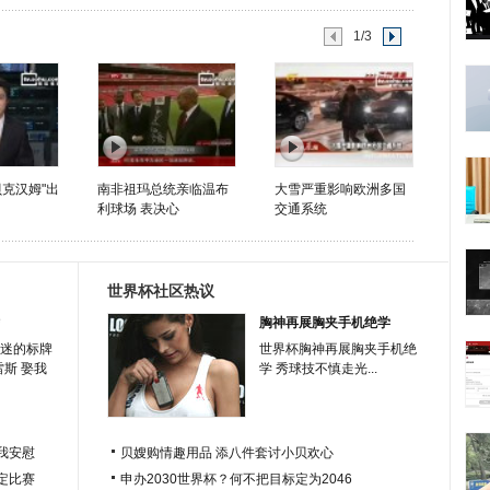
1/3
贝克汉姆"出
南非祖玛总统亲临温布
大雪严重影响欧洲多国
利球场 表决心
交通系统
世界杯社区热议
胸神再展胸夹手机绝学
迷的标牌
世界杯胸神再展胸夹手机绝
雷斯 娶我
学 秀球技不慎走光...
我安慰
贝嫂购情趣用品 添八件套讨小贝欢心
定比赛
申办2030世界杯？何不把目标定为2046