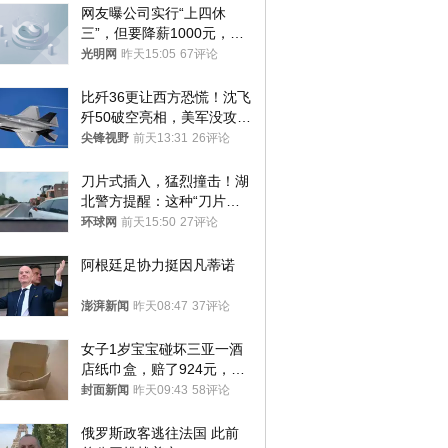
网友曝公司实行“上四休
三”，但要降薪1000元，不
接受只能辞职
光明网
昨天15:05
67评论
比歼36更让西方恐慌！沈飞
歼50破空亮相，美军没攻克
的技术被拿下
尖锋视野
前天13:31
26评论
刀片式插入，猛烈撞击！湖
北警方提醒：这种“刀片超
车”，太危险了
环球网
前天15:50
27评论
阿根廷足协力挺因凡蒂诺
澎湃新闻
昨天08:47
37评论
女子1岁宝宝碰坏三亚一酒
店纸巾盒，赔了924元，发
帖吐槽后酒店退还一半的
封面新闻
昨天09:43
58评论
钱，当地市监局回应
俄罗斯政客逃往法国 此前