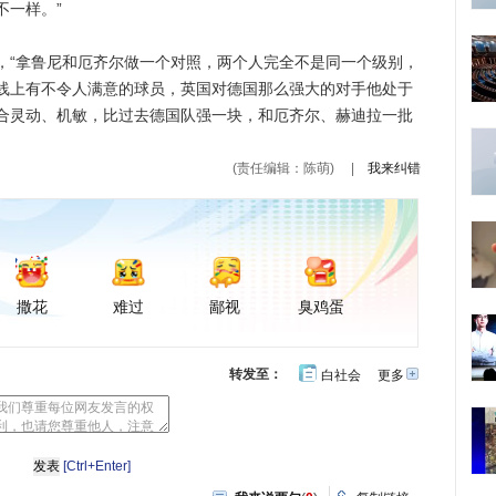
不一样。”
“拿鲁尼和厄齐尔做一个对照，两个人完全不是同一个级别，
线上有不令人满意的球员，英国对德国那么强大的对手他处于
合灵动、机敏，比过去德国队强一块，和厄齐尔、赫迪拉一批
(责任编辑：陈萌)
|
我来纠错
撒花
难过
鄙视
臭鸡蛋
转发至：
白社会
更多
开
心
豆
网
瓣
[Ctrl+Enter]