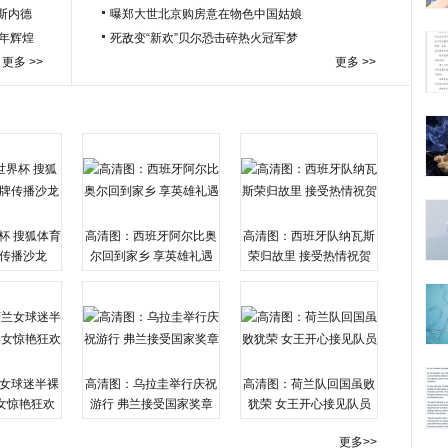
于斯内德
曝郑大世北京购房意在物色中国姑娘
百年辉煌
死敌变“新欢”贝尔恐击碎热火冠军梦
更多 >>
更多 >>
杯 搜狐体育
高清图：西班牙阿尔比奥
高清图：西班牙队纳瓦斯
传播沙龙
尔回到家乡 享英雄礼遇
荣归故里 接受热情祝贺
女球迷半裸
高清图：乌拉圭举行庆祝
高清图：荷兰队回国虽败
女惊艳狂欢
游行 弗兰接受国家奖章
犹荣 女王开心接见队员
更多>>