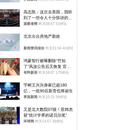
高志凯：这次去美国，我听
到了一些令人十分惊讶的消
息
观察者网
昨天08:47
52评论
北京出台房地产新政
新闻资讯综合
昨天21:34
41评论
鸿蒙智行被曝删除“竹知
了”风波公告后又恢复 官媒
曾力挺：劝华为要大度的，
有料新语
昨天16:07
175评论
你们适不适合？
宇树王兴兴身家已超180
亿，一批90后新贵也将诞生
界面新闻
昨天10:22
59评论
又是北大数院07级！苏炜杰
获“统计学界的诺贝尔奖”
环球网
昨天14:57
30评论