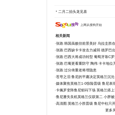
二月二抬头龙见喜
上网从搜狗开始
相关新闻
·
张路:韩国虽败但前景美好 乌拉圭胜
·
张路:巴西缺卡卡攻击力减弱 德罗巴
·
张路:巴西大将成功转型 葡萄牙靠C
·
张路:巴葡更看重防守 陶伟:卡卡地位
·
张路:过分倚重老将埋隐患
·
苍穹之泪:鲁尼的平庸决定英格兰沉沦
·
媒体聚焦英格兰1-0惊险晋级 鲁尼表现
·
卡佩罗变阵鲁尼郁闷下场 英格兰搭上
·
鲁尼屡失良机英格兰仅获第二 小胖被
·
高清图:英格兰小胜晋级 鲁尼中柱只
更多