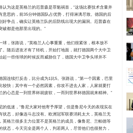
认为这是英格兰的厄普森是罪魁祸首，“这场比赛技术含量并
有意思的，前35分钟德国队占优势，打得淋漓尽致。德国的后
别好争点，确实让英格兰队的后防线出现大的漏洞。厄普森在
突破都是他那里出现的。”
球，张路说，“英格兰人心事重重，他们很紧张，根本放不
了。随后进攻才有了转机，开始打地面，就打德国两个大中卫
始起一些传球的时候反而威胁住了，德国大中卫争头球并不
连续打反击，比分成为1比5。张路说，“第一个因素，巴里
比较快；其中有一个必然因素，你攻不进去人家，人家就要打
兰的心态是一到世界杯就疲软，一而到世界杯德国就来精神。”
的低迷，“鲁尼大家对他寄予厚望，但是鲁尼今天的表现实在
有状态，好像连斗志没有。欧洲冠军联赛消耗太大，英格兰无
，英格兰很多主力位置不是英格兰的成员，像鲁尼、兰帕德等
的状态，今天完全是两个人，判若两人，尽管他们也很努力，