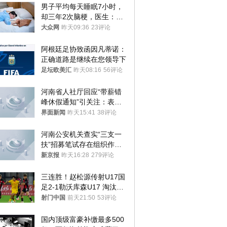
男子平均每天睡眠7小时，
却三年2次脑梗，医生：这
样睡觉更伤身
大众网
昨天09:36
23评论
阿根廷足协致函因凡蒂诺：
正确道路是继续在您领导下
足坛欧美汇
昨天08:16
56评论
河南省人社厅回应“带薪错
峰休假通知”引关注：表述
不够准确，待修改后印发
界面新闻
昨天15:41
38评论
河南公安机关查实“三支一
扶”招募笔试存在组织作弊
犯罪行为
新京报
昨天16:28
279评论
三连胜！赵松源传射U17国
足2-1勒沃库森U17 淘汰赛
将战河床
射门中国
前天21:50
53评论
国内顶级富豪补缴最多500