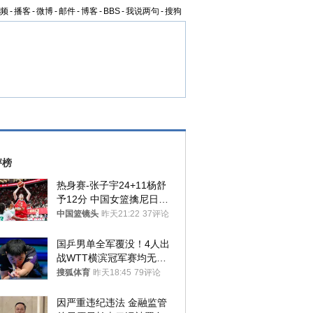
频
-
播客
-
微博
-
邮件
-
博客
-
BBS
-
我说两句
-
搜狗
评榜
热身赛-张子宇24+11杨舒
予12分 中国女篮擒尼日利
亚
中国篮镜头
昨天21:22
37评论
国乒男单全军覆没！4人出
战WTT横滨冠军赛均无缘
八强
搜狐体育
昨天18:45
79评论
因严重违纪违法 金融监管