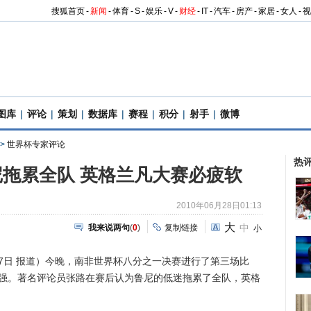
搜狐首页
-
新闻
-
体育
-
S
-
娱乐
-
V
-
财经
-
IT
-
汽车
-
房产
-
家居
-
女人
-
视
图库
|
评论
|
策划
|
数据库
|
赛程
|
积分
|
射手
|
微博
>
世界杯专家评论
热
拖累全队 英格兰凡大赛必疲软
2010年06月28日01:13
大
中
我来说两句
(
0
)
复制链接
小
27日 报道）今晚，南非世界杯八分之一决赛进行了第三场比
八强。著名评论员张路在赛后认为鲁尼的低迷拖累了全队，英格