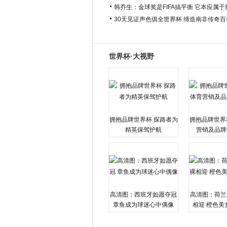
韩乔生：金球奖是FIFA搞平衡 它本应属
30天见证声色俱全世界杯 缔造南非传奇
世界杯·大视野
拥抱品牌世界杯 探路者为
拥抱品牌世界
精英保驾护航
营销及品牌
高清图：西班牙如愿夺冠
高清图：荷兰
章鱼成为球迷心中偶像
相迎 橙色美