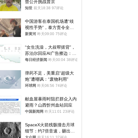
曾公开挑战普京
知世
前天18:38
97评论
中国游客在泰国机场遭“歧
视性手势”，泰方责令全面
调查，对责任人采取最严厉
新黄河
昨天09:00
75评论
处分
“女生洗澡，大叔帮搓背”，
苏泊尔回应AI广告擦边：视
频全下架，已强化内容管理
每日经济新闻
昨天00:04
38评论
与审核
弹药不足，美重启“超级大
炮”遭嘲讽：“废物利用”
环球网
昨天06:56
74评论
献血屋暴雨时阻拦群众入内
避雨？山西忻州血站回应
中国新闻网
昨天11:01
23评论
SpaceX火箭残骸撞击月球
细节：约7倍音速，砸出直
径约30米撞击坑
大众网
前天16:11
37评论