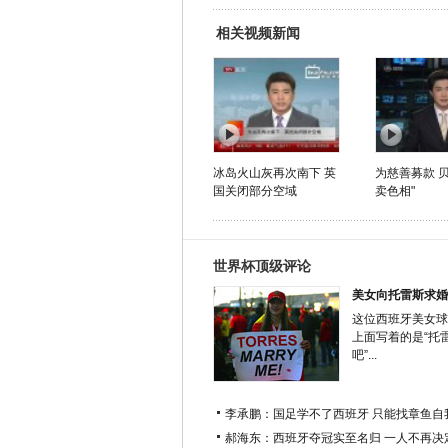
相关视频新闻
冰岛火山灰再次南下 英
为慈善募款 
国关闭部分空域
卖色相"
世界杯顶级评论
美女向托雷斯求婚
这位西班牙美女球
上面写着的是“托
吧”...
李承鹏：国足学不了西班牙 只能找章鱼自
郝海东：西班牙夺冠实至名归 一人不再决