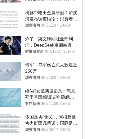
桃酥中吃出金属牙冠？泸溪
河发布调查结论：消费者已
澄清，所发视频情况不属实
观察者网
昨天11:47
30评论
炸了！梁文锋回吐全部利
润，DeepSeek重启融资
财富研究所
前天16:07
36评论
俄军：乌军伤亡总人数逼近
250万
观察者网
昨天10:07
33评论
继6岁女童离世后又一患儿
死于基因编辑试验 隐瞒一
年才对外披露
有料新语
昨天11:59
35评论
多国足协“倒戈”，阿根廷足
协力挺因凡蒂诺：国际足联
今后应继续在其领导下前行
观察者网
昨天09:17
36评论