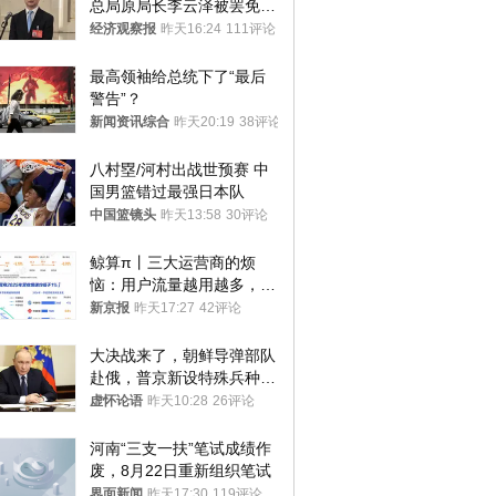
总局原局长李云泽被罢免全
国人大代表
经济观察报
昨天16:24
111评论
最高领袖给总统下了“最后
警告”？
新闻资讯综合
昨天20:19
38评论
八村塁/河村出战世预赛 中
国男篮错过最强日本队
中国篮镜头
昨天13:58
30评论
鲸算π丨三大运营商的烦
恼：用户流量越用越多，收
入却越来越少
新京报
昨天17:27
42评论
大决战来了，朝鲜导弹部队
赴俄，普京新设特殊兵种，
76岁老将扛旗
虚怀论语
昨天10:28
26评论
河南“三支一扶”笔试成绩作
废，8月22日重新组织笔试
界面新闻
昨天17:30
119评论