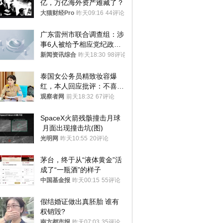
亿，万亿海外资产难藏了？
大猫财经Pro
昨天09:16
44评论
广东雷州市联合调查组：涉
事6人被给予相应党纪政务
处分和组织处理
新闻资讯综合
昨天18:30
98评论
泰国女公务员精致妆容爆
红，本人回应批评：不喜欢
就别看
观察者网
前天18:32
67评论
SpaceX火箭残骸撞击月球
 月面出现撞击坑(图)
光明网
昨天10:55
20评论
茅台，终于从“液体黄金”活
成了“一瓶酒”的样子
中国基金报
昨天00:15
55评论
假结婚证做出真胚胎 谁有
权销毁?
南方都市报
昨天07:03
35评论