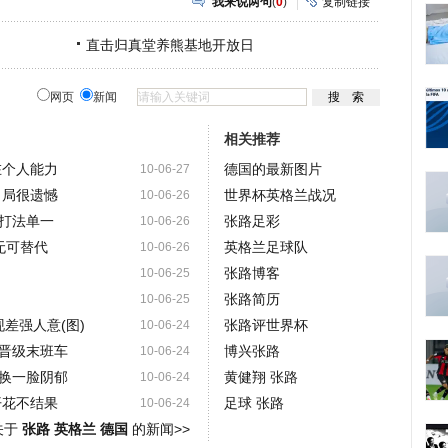
我来说两句
(
0
)
复制链接
直击归真堂养熊基地开放日
网页
新闻
相关推荐
在个人能力
德国的最新图片
10-06-27
出局很遗憾
世界杯英格兰战况
10-06-26
罗打法单一
张路足彩
10-06-26
无可替代
英格兰足球队
10-06-26
张路博客
10-06-25
张路简历
10-06-25
差强人意(图)
张路评世界杯
10-06-24
晋级末班车
博兴张路
10-06-24
换一脸阴郁
黄健翔 张路
10-06-24
开花不结果
足球 张路
10-06-24
关于
张路 英格兰 德国
的新闻>>