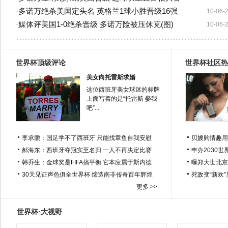
·
多诺万绝杀美国定头名 英格兰1球小胜晋级16强
10-06-
·
媒体评美国1-0绝杀晋级 多诺万险被压休克(图)
10-06-
世界杯顶级评论
世界杯社区热
美女向托雷斯求婚
这位西班牙美女球迷的标牌
上面写着的是“托雷斯 娶我
吧”...
李承鹏：国足学不了西班牙 只能找章鱼自我安慰
贝嫂购情趣用
郝海东：西班牙夺冠实至名归 一人不再决定比赛
申办2030世
韩乔生：金球奖是FIFA搞平衡 它本应属于斯内德
曝郑大世北京
30天见证声色俱全世界杯 缔造南非传奇百年辉煌
死敌变“新欢
更多 >>
世界杯·大视野