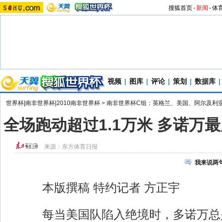
搜狐首页
-
新闻
-
体
视频
|
图库
|
评论
|
策划
|
数据库
|
世界杯|南非世界杯|2010南非世界杯
>
南非世界杯C组：英格兰、美国、阿尔及利
全场跑动超过1.1万米 多诺万
来源：
东方体育日报
我来说两
本版撰稿 特约记者 方正宇
每当美国队陷入绝境时，多诺万总