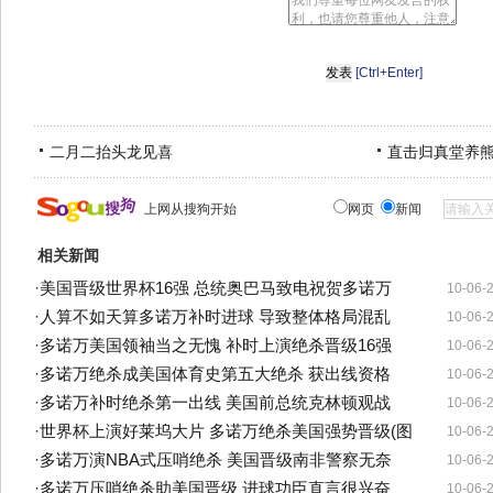
[Ctrl+Enter]
二月二抬头龙见喜
直击归真堂养
上网从搜狗开始
网页
新闻
相关新闻
·
美国晋级世界杯16强 总统奥巴马致电祝贺多诺万
10-06-
·
人算不如天算多诺万补时进球 导致整体格局混乱
10-06-
·
多诺万美国领袖当之无愧 补时上演绝杀晋级16强
10-06-
·
多诺万绝杀成美国体育史第五大绝杀 获出线资格
10-06-
·
多诺万补时绝杀第一出线 美国前总统克林顿观战
10-06-
·
世界杯上演好莱坞大片 多诺万绝杀美国强势晋级(图
10-06-
·
多诺万演NBA式压哨绝杀 美国晋级南非警察无奈
10-06-
·
多诺万压哨绝杀助美国晋级 进球功臣直言很兴奋
10-06-