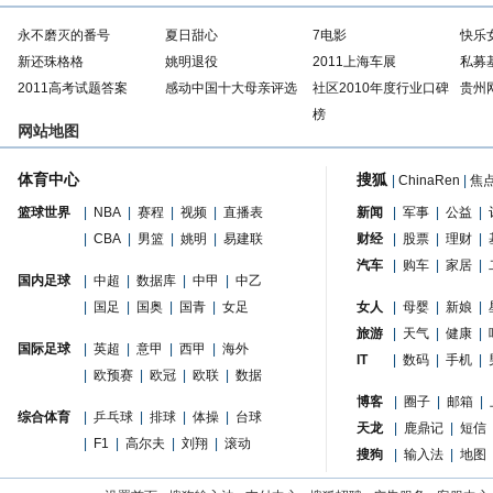
永不磨灭的番号
夏日甜心
7电影
快乐
新还珠格格
姚明退役
2011上海车展
私募
2011高考试题答案
感动中国十大母亲评选
社区2010年度行业口碑
贵州
榜
网站地图
体育中心
搜狐
|
ChinaRen
|
焦
篮球世界
|
NBA
|
赛程
|
视频
|
直播表
新闻
|
军事
|
公益
|
|
CBA
|
男篮
|
姚明
|
易建联
财经
|
股票
|
理财
|
汽车
|
购车
|
家居
|
国内足球
|
中超
|
数据库
|
中甲
|
中乙
|
国足
|
国奥
|
国青
|
女足
女人
|
母婴
|
新娘
|
旅游
|
天气
|
健康
|
国际足球
|
英超
|
意甲
|
西甲
|
海外
IT
|
数码
|
手机
|
|
欧预赛
|
欧冠
|
欧联
|
数据
博客
|
圈子
|
邮箱
|
综合体育
|
乒乓球
|
排球
|
体操
|
台球
天龙
|
鹿鼎记
|
短信
|
F1
|
高尔夫
|
刘翔
|
滚动
搜狗
|
输入法
|
地图