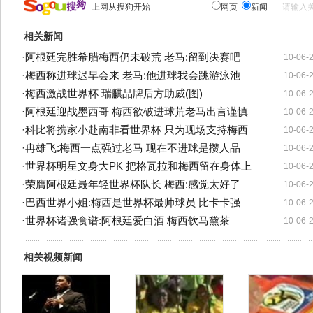
上网从搜狗开始
网页
新闻
相关新闻
·
阿根廷完胜希腊梅西仍未破荒 老马:留到决赛吧
10-06-
·
梅西称进球迟早会来 老马:他进球我会跳游泳池
10-06-
·
梅西激战世界杯 瑞麒品牌后方助威(图)
10-06-
·
阿根廷迎战墨西哥 梅西欲破进球荒老马出言谨慎
10-06-
·
科比将携家小赴南非看世界杯 只为现场支持梅西
10-06-
·
冉雄飞:梅西一点强过老马 现在不进球是攒人品
10-06-
·
世界杯明星文身大PK 把格瓦拉和梅西留在身体上
10-06-
·
荣膺阿根廷最年轻世界杯队长 梅西:感觉太好了
10-06-
·
巴西世界小姐:梅西是世界杯最帅球员 比卡卡强
10-06-
·
世界杯诸强食谱:阿根廷爱白酒 梅西饮马黛茶
10-06-
相关视频新闻