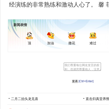
经演练的非常熟练和激动人心了。 馨 
新闻表情
顶
加油
撒花
难过
[Ctrl+Enter]
二月二抬头龙见喜
直击归真堂养