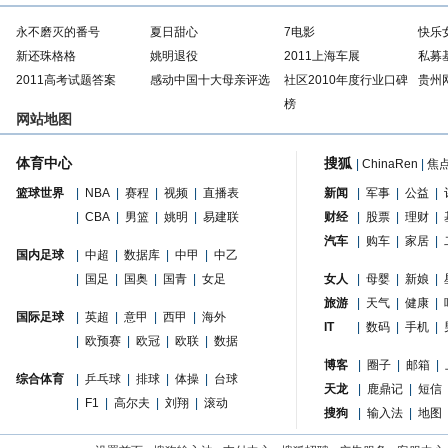
永不磨灭的番号
夏日甜心
7电影
快乐
新还珠格格
姚明退役
2011上海车展
私募
2011高考试题答案
感动中国十大母亲评选
社区2010年度行业口碑
贵州
榜
网站地图
体育中心
搜狐
|
ChinaRen
|
焦
篮球世界
|
NBA
|
赛程
|
视频
|
直播表
新闻
|
军事
|
公益
|
|
CBA
|
男篮
|
姚明
|
易建联
财经
|
股票
|
理财
|
汽车
|
购车
|
家居
|
国内足球
|
中超
|
数据库
|
中甲
|
中乙
|
国足
|
国奥
|
国青
|
女足
女人
|
母婴
|
新娘
|
旅游
|
天气
|
健康
|
国际足球
|
英超
|
意甲
|
西甲
|
海外
IT
|
数码
|
手机
|
|
欧预赛
|
欧冠
|
欧联
|
数据
博客
|
圈子
|
邮箱
|
综合体育
|
乒乓球
|
排球
|
体操
|
台球
天龙
|
鹿鼎记
|
短信
|
F1
|
高尔夫
|
刘翔
|
滚动
搜狗
|
输入法
|
地图