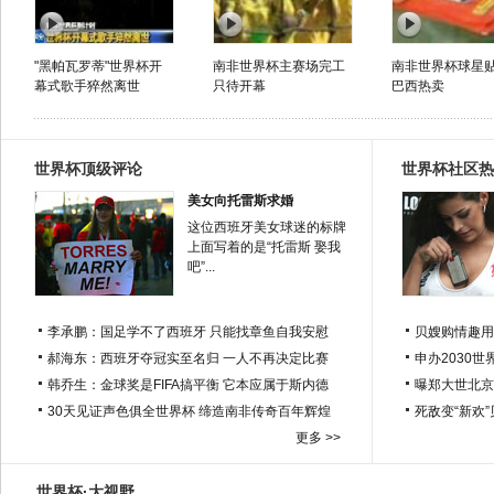
"黑帕瓦罗蒂"世界杯开
南非世界杯主赛场完工
南非世界杯球星
幕式歌手猝然离世
只待开幕
巴西热卖
世界杯顶级评论
世界杯社区热
美女向托雷斯求婚
这位西班牙美女球迷的标牌
上面写着的是“托雷斯 娶我
吧”...
李承鹏：国足学不了西班牙 只能找章鱼自我安慰
贝嫂购情趣用
郝海东：西班牙夺冠实至名归 一人不再决定比赛
申办2030世
韩乔生：金球奖是FIFA搞平衡 它本应属于斯内德
曝郑大世北京
30天见证声色俱全世界杯 缔造南非传奇百年辉煌
死敌变“新欢
更多 >>
世界杯·大视野