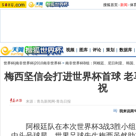
搜狐首页
-
新闻
-
体
视频
|
图库
|
评论
|
策划
|
数据库
|
世界杯|南非世界杯|2010南非世界杯
>
南非世界杯B组：阿根廷、尼日利亚、韩国
梅西坚信会打进世界杯首球 老
祝
来源：
青岛新闻网-青岛日报
我来说两
阿根廷队在本次世界杯3战3胜小组
中头号球星、世界足球先生梅西虽然助