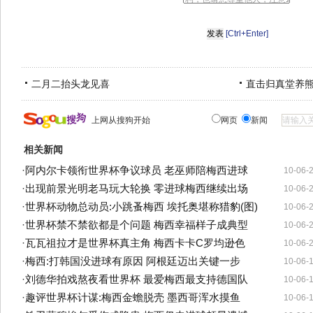
[Ctrl+Enter]
二月二抬头龙见喜
直击归真堂养
上网从搜狗开始
网页
新闻
相关新闻
·
阿内尔卡领衔世界杯争议球员 老巫师陪梅西进球
10-06-
·
出现前景光明老马玩大轮换 零进球梅西继续出场
10-06-
·
世界杯动物总动员:小跳蚤梅西 埃托奥堪称猎豹(图)
10-06-
·
世界杯禁不禁欲都是个问题 梅西幸福样子成典型
10-06-
·
瓦瓦祖拉才是世界杯真主角 梅西卡卡C罗均逊色
10-06-
·
梅西:打韩国没进球有原因 阿根廷迈出关键一步
10-06-
·
刘德华拍戏熬夜看世界杯 最爱梅西最支持德国队
10-06-
·
趣评世界杯计谋:梅西金蟾脱壳 墨西哥浑水摸鱼
10-06-