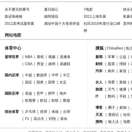
永不磨灭的番号
夏日甜心
7电影
快乐
新还珠格格
姚明退役
2011上海车展
私募
2011高考试题答案
感动中国十大母亲评选
社区2010年度行业口碑
贵州
榜
网站地图
体育中心
搜狐
|
ChinaRen
|
焦
篮球世界
|
NBA
|
赛程
|
视频
|
直播表
新闻
|
军事
|
公益
|
|
CBA
|
男篮
|
姚明
|
易建联
财经
|
股票
|
理财
|
汽车
|
购车
|
家居
|
国内足球
|
中超
|
数据库
|
中甲
|
中乙
|
国足
|
国奥
|
国青
|
女足
女人
|
母婴
|
新娘
|
旅游
|
天气
|
健康
|
国际足球
|
英超
|
意甲
|
西甲
|
海外
IT
|
数码
|
手机
|
|
欧预赛
|
欧冠
|
欧联
|
数据
博客
|
圈子
|
邮箱
|
综合体育
|
乒乓球
|
排球
|
体操
|
台球
天龙
|
鹿鼎记
|
短信
|
F1
|
高尔夫
|
刘翔
|
滚动
搜狗
|
输入法
|
地图