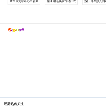
章鱼成为球迷心中偶像
相迎 橙色美女惊艳狂欢
游行 弗兰接受国
近期热点关注