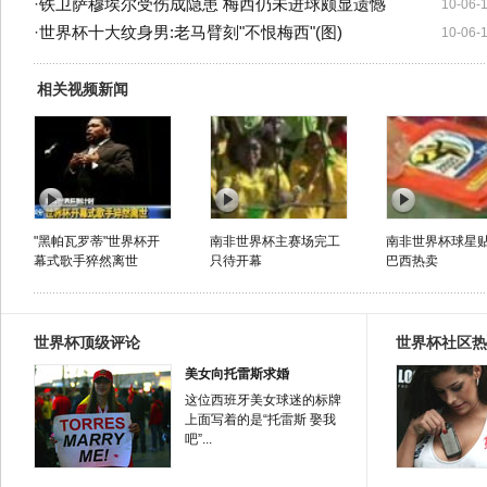
·
铁卫萨穆埃尔受伤成隐患 梅西仍未进球颇显遗憾
10-06-
·
世界杯十大纹身男:老马臂刻"不恨梅西"(图)
10-06-
相关视频新闻
"黑帕瓦罗蒂"世界杯开
南非世界杯主赛场完工
南非世界杯球星
幕式歌手猝然离世
只待开幕
巴西热卖
世界杯顶级评论
世界杯社区热
美女向托雷斯求婚
这位西班牙美女球迷的标牌
上面写着的是“托雷斯 娶我
吧”...