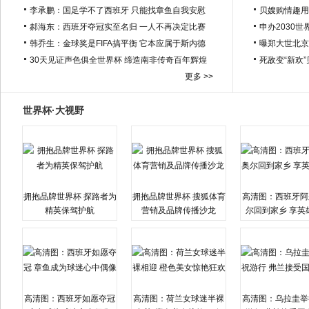
李承鹏：国足学不了西班牙 只能找章鱼自我安慰
贝嫂购情趣用
郝海东：西班牙夺冠实至名归 一人不再决定比赛
申办2030世
韩乔生：金球奖是FIFA搞平衡 它本应属于斯内德
曝郑大世北京
30天见证声色俱全世界杯 缔造南非传奇百年辉煌
死敌变“新欢
更多 >>
世界杯·大视野
拥抱品牌世界杯 探路者为
拥抱品牌世界杯 搜狐体育
高清图：西班牙阿
精英保驾护航
营销及品牌传播沙龙
尔回到家乡 享英
高清图：西班牙如愿夺冠
高清图：荷兰女球迷半裸
高清图：乌拉圭举