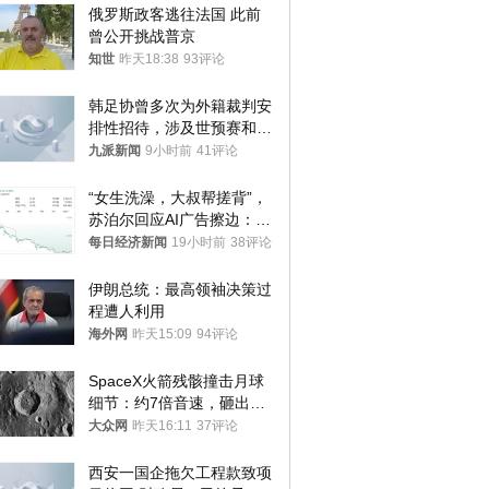
俄罗斯政客逃往法国 此前
曾公开挑战普京
知世
昨天18:38
93评论
韩足协曾多次为外籍裁判安
排性招待，涉及世预赛和奥
预赛，韩足协回应
九派新闻
9小时前
41评论
“女生洗澡，大叔帮搓背”，
苏泊尔回应AI广告擦边：视
频全下架，已强化内容管理
每日经济新闻
19小时前
38评论
与审核
伊朗总统：最高领袖决策过
程遭人利用
海外网
昨天15:09
94评论
SpaceX火箭残骸撞击月球
细节：约7倍音速，砸出直
径约30米撞击坑
大众网
昨天16:11
37评论
西安一国企拖欠工程款致项