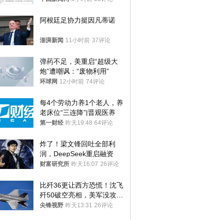
阿根廷足协力挺因凡蒂诺
澎湃新闻
11小时前
37评论
弹药不足，美重启“超级大
炮”遭嘲讽：“废物利用”
环球网
12小时前
74评论
每4个劳动力养1个老人，养
老床位“三连降”|晋观医养
第一财经
昨天19:48
64评论
炸了！梁文锋回吐全部利
润，DeepSeek重启融资
财富研究所
昨天16:07
26评论
比歼36更让西方恐慌！沈飞
歼50破空亮相，美军没攻克
的技术被拿下
尖锋视野
昨天13:31
26评论