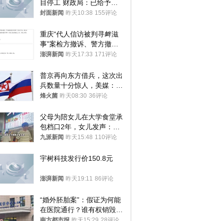
目停工 财政局：已给予处
分，正督促整改
封面新闻
昨天10:38
155评论
重庆“代人信访被判寻衅滋
事”案检方撤诉、警方撤
案，两被告人获国赔
澎湃新闻
昨天17:33
171评论
普京再向东方借兵，这次出
兵数量十分惊人，美媒：俄
朝要动真格？
烽火菌
昨天08:30
36评论
父母为陪女儿在大学食堂承
包档口2年，女儿发声：初
衷是为了陪伴，毕业后将不
九派新闻
昨天15:48
110评论
再营业
宇树科技发行价150.8元
澎湃新闻
昨天19:11
86评论
“婚外胚胎案”：假证为何能
在医院通行？谁有权销毁胚
胎？
南方都市报
昨天15:29
28评论