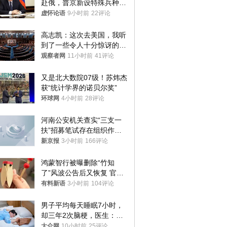
赴俄，普京新设特殊兵种，
76岁老将扛旗
虚怀论语
9小时前
22评论
高志凯：这次去美国，我听
到了一些令人十分惊讶的消
息
观察者网
11小时前
41评论
又是北大数院07级！苏炜杰
获“统计学界的诺贝尔奖”
环球网
4小时前
28评论
河南公安机关查实“三支一
扶”招募笔试存在组织作弊
犯罪行为
新京报
3小时前
166评论
鸿蒙智行被曝删除“竹知
了”风波公告后又恢复 官媒
曾力挺：劝华为要大度的，
有料新语
3小时前
104评论
你们适不适合？
男子平均每天睡眠7小时，
却三年2次脑梗，医生：这
样睡觉更伤身
大众网
10小时前
25评论