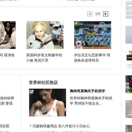
1/3
司 获准收
英国86岁老太制服年轻
伊拉克足坛悲剧事件 球
小偷 将其打哭
迷枪杀进球球员
世界杯社区热议
胸神再展胸夹手机绝学
迷的标牌
世界杯胸神再展胸夹手机绝
雷斯 娶我
学 秀球技不慎走光...
我安慰
贝嫂购情趣用品 添八件套讨小贝欢心