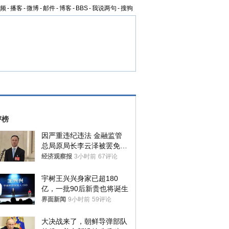
频
-
播客
-
微博
-
邮件
-
博客
-
BBS
-
我说两句
-
搜狗
评榜
因严重违纪违法 金融监管
总局原局长李云泽被罢免全
国人大代表
经济观察报
3小时前
67评论
宇树王兴兴身家已超180
亿，一批90后新贵也将诞生
界面新闻
9小时前
59评论
大决战来了，朝鲜导弹部队