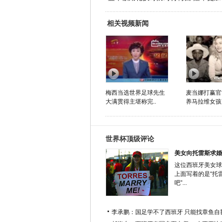
相关视频新闻
梅西当选世界足球先生
麦当娜打赢官
大满贯得主堪称完..
养马拉维女孩
世界杯顶级评论
美女向托雷斯求婚
这位西班牙美女球
上面写着的是“托
吧”...
李承鹏：国足学不了西班牙 只能找章鱼自