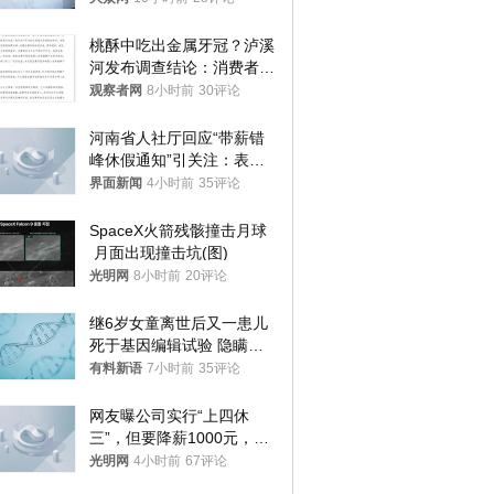
桃酥中吃出金属牙冠？泸溪
河发布调查结论：消费者已
澄清，所发视频情况不属实
观察者网
8小时前
30评论
河南省人社厅回应“带薪错
峰休假通知”引关注：表述
不够准确，待修改后印发
界面新闻
4小时前
35评论
SpaceX火箭残骸撞击月球
 月面出现撞击坑(图)
光明网
8小时前
20评论
继6岁女童离世后又一患儿
死于基因编辑试验 隐瞒一
年才对外披露
有料新语
7小时前
35评论
网友曝公司实行“上四休
三”，但要降薪1000元，不
接受只能辞职
光明网
4小时前
67评论