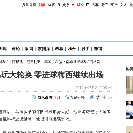
搜狐首页
-
新闻
-
体育
-
S
-
娱乐
-
V
-
财经
-
IT
-
汽车
-
房产
-
家居
-
女人
-
视
图库
|
评论
|
策划
|
数据库
|
赛程
|
积分
|
射手
|
微博
杯B组：阿根廷、尼日利亚、韩国、希腊
>
南非世界杯B组阿根廷
热
玩大轮换 零进球梅西继续出场
2010年06月21日05:44
大
中
我来说两句
(
0
)
复制链接
小
胜后，马拉多纳的球队出线形势大好，他正考虑进行大范围
届世界杯还没进球，他很可能继续出场。