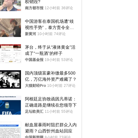
权销毁?
南方都市报
12小时前
36评论
中国游客在泰国机场遭“歧
视性手势”，泰方责令全面
调查，对责任人采取最严厉
新黄河
10小时前
74评论
处分
茅台，终于从“液体黄金”活
成了“一瓶酒”的样子
中国基金报
19小时前
53评论
国内顶级富豪补缴最多500
亿，万亿海外资产难藏了？
大猫财经Pro
10小时前
27评论
阿根廷足协致函因凡蒂诺：
正确道路是继续在您领导下
足坛欧美汇
11小时前
55评论
献血屋暴雨时阻拦群众入内
避雨？山西忻州血站回应
中国新闻网
8小时前
23评论