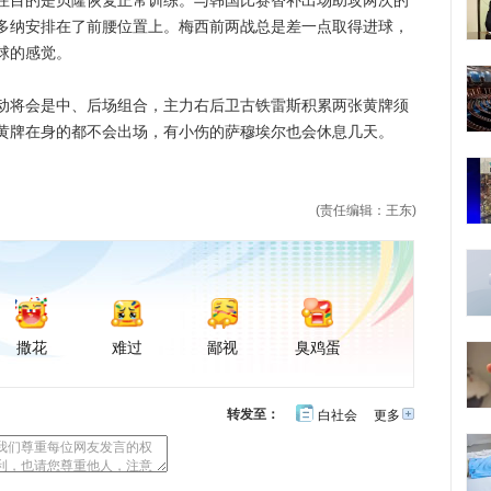
目的是贝隆恢复正常训练。与韩国比赛替补出场助攻两次的
多纳安排在了前腰位置上。梅西前两战总是差一点取得进球，
球的感觉。
将会是中、后场组合，主力右后卫古铁雷斯积累两张黄牌须
黄牌在身的都不会出场，有小伤的萨穆埃尔也会休息几天。
(责任编辑：王东)
撒花
难过
鄙视
臭鸡蛋
转发至：
白社会
更多
开
心
豆
网
瓣