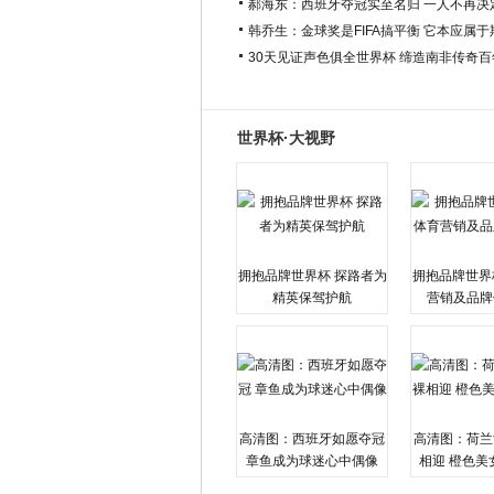
郝海东：西班牙夺冠实至名归 一人不再决
韩乔生：金球奖是FIFA搞平衡 它本应属
30天见证声色俱全世界杯 缔造南非传奇
世界杯·大视野
拥抱品牌世界杯 探路者为
拥抱品牌世界
精英保驾护航
营销及品牌
高清图：西班牙如愿夺冠
高清图：荷兰
章鱼成为球迷心中偶像
相迎 橙色美