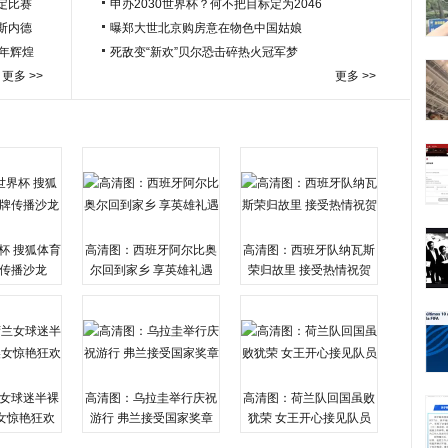
定比赛
申办2030世界杯？何不把目标定为2046
于斯内德
曝郑大世北京购房意在物色中国姑娘
百年辉煌
死敌变“新欢”贝尔恐击碎热火冠军梦
更多 >>
更多 >>
杯 搜狐体育
高清图：西班牙阿尔比奥
高清图：西班牙队纳瓦斯
传播沙龙
尔回到家乡 享英雄礼遇
荣归故里 接受热情祝贺
女球迷半裸
高清图：乌拉圭举行庆祝
高清图：荷兰队回国虽败
女惊艳狂欢
游行 弗兰接受国家奖章
犹荣 女王开心接见队员