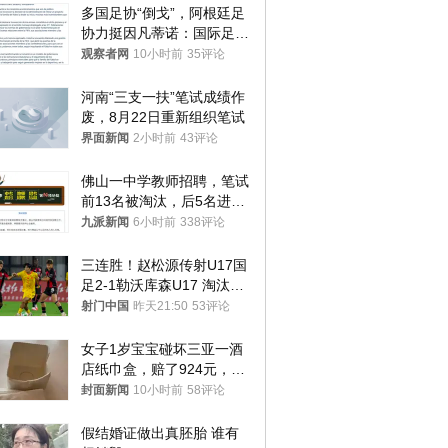
多国足协“倒戈”，阿根廷足
协力挺因凡蒂诺：国际足联
今后应继续在其领导下前行
观察者网
10小时前
35评论
河南“三支一扶”笔试成绩作
废，8月22日重新组织笔试
界面新闻
2小时前
43评论
佛山一中学教师招聘，笔试
前13名被淘汰，后5名进体
检，被疑萝卜岗，官方通
九派新闻
6小时前
338评论
报：已叫停
三连胜！赵松源传射U17国
足2-1勒沃库森U17 淘汰赛
将战河床
射门中国
昨天21:50
53评论
女子1岁宝宝碰坏三亚一酒
店纸巾盒，赔了924元，发
帖吐槽后酒店退还一半的
封面新闻
10小时前
58评论
钱，当地市监局回应
假结婚证做出真胚胎 谁有