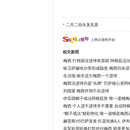
二月二抬头龙见喜
上网从搜狗开始
相关新闻
·
梅西:打韩国没进球有原因 阿根廷迈
·
铁卫萨穆埃尔受伤成隐患 梅西仍未进
·
生活报:南非还欠梅西一个进球
·
梅西没进球仍是"头牌" 巴萨核心变阿
·
刘国梁:梅西作用不在进球
·
伊瓜因帽子戏法阿根廷胜 唯一遗憾梅
·
梅西:个人进不进球并不重要 自信阿
·
"帽子戏法"精彩绝伦 唯一遗憾是梅西
·
赫雷斯VS巴萨首发:红蓝轮换6人 伊
·
蓝军欲用轮换盯防对付梅西 赔率更加