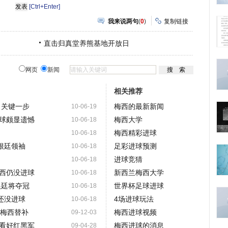
[Ctrl+Enter]
我来说两句
(
0
)
复制链接
直击归真堂养熊基地开放日
网页
新闻
相关推荐
出关键一步
梅西的最新新闻
10-06-19
球颇显遗憾
梅西大学
10-06-18
梅西精彩进球
10-06-18
根廷领袖
足彩进球预测
10-06-18
进球竞猜
10-06-18
西仍没进球
新西兰梅西大学
10-06-18
根廷将夺冠
世界杯足球进球
10-06-18
还没进球
4场进球玩法
10-06-18
布梅西替补
梅西进球视频
09-12-03
看好红黑军
梅西进球的消息
09-04-28